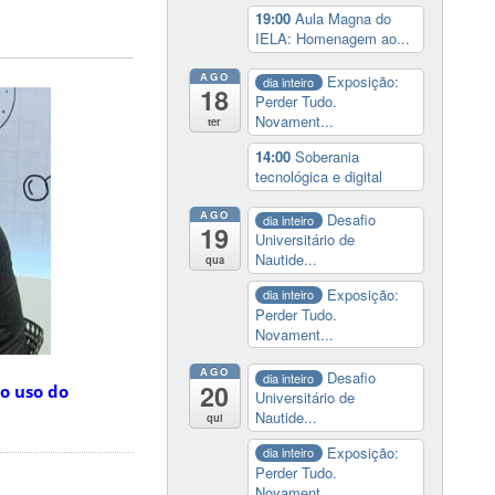
19:00
Aula Magna do
IELA: Homenagem ao...
AGO
Exposição:
dia inteiro
18
Perder Tudo.
Novament...
ter
14:00
Soberania
tecnológica e digital
AGO
Desafio
dia inteiro
19
Universitário de
Nautide...
qua
Exposição:
dia inteiro
Perder Tudo.
Novament...
AGO
Desafio
dia inteiro
20
o uso do
Universitário de
Nautide...
qui
Exposição:
dia inteiro
Perder Tudo.
Novament...