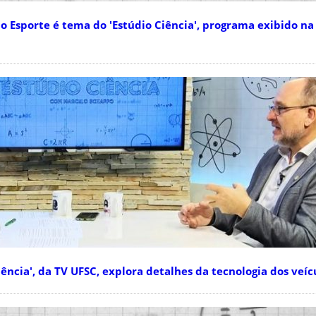
 Esporte é tema do 'Estúdio Ciência', programa exibido na
ncia', da TV UFSC, explora detalhes da tecnologia dos veícu