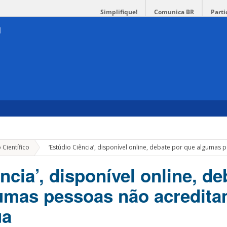
Simplifique!
Comunica BR
Parti
»
 Científico
‘Estúdio Ciência’, disponível online, debate por que alguma
ncia’, disponível online, de
umas pessoas não acredita
ua