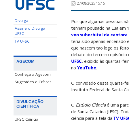
27/08/2025 15:15
Divulga
Por que algumas pessoas nã
tenham pousado na Lua em 1
Assine o Divulga
UFSC
voo suborbital da cantora
teria sido apenas encenado e
TV UFSC
que nascem tão logo os feit
debate do terceiro episódio
UFSC
, exibido às quartas-fei
AGECOM
no
YouTube
.
Conheça a Agecom
Sugestões e Críticas
O convidado desta quarta-fe
Instituto Federal de Santa Ca
DIVULGAÇÃO
O
Estúdio Ciência
é uma parce
CIENTÍFICA
de Santa Catarina (IFSC). To
ciência para a tela da
TV UFS
UFSC Ciência