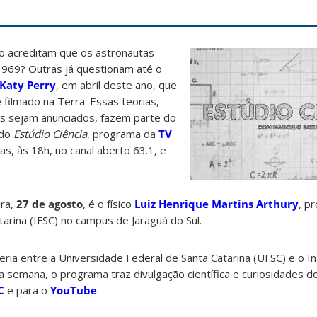
o acreditam que os astronautas
969? Outras já questionam até o
 Katy Perry
, em abril deste ano, que
 filmado na Terra. Essas teorias,
os sejam anunciados, fazem parte do
 do
Estúdio Ciência
, programa da
TV
ras, às 18h, no canal aberto 63.1, e
ira,
27 de agosto
, é o físico
Luiz Henrique Martins Arthury
, p
tarina (IFSC) no campus de Jaraguá do Sul.
ria entre a Universidade Federal de Santa Catarina (UFSC) e o In
da semana, o programa traz divulgação científica e curiosidades 
C
e para o
YouTube
.