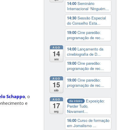
14:00
Seminário
Internacional ‘Ninguém...
14:30
Sessão Especial
do Conselho Esta...
19:00
Cine paredão:
programação de rec...
AGO
14:00
Lançamento da
14
cinebiografia de D...
sex
19:00
Cine paredão:
programação de rec...
AGO
19:00
Cine paredão:
15
programação de rec...
sáb
lo Schappo
, o
AGO
Exposição:
dia inteiro
conhecimento e
17
Perder Tudo.
Novament...
seg
16:00
Curso de formação
em Jornalismo ...