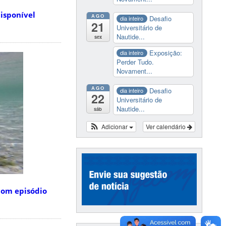
isponível
AGO
Desafio
dia inteiro
21
Universitário de
Nautide...
sex
Exposição:
dia inteiro
Perder Tudo.
Novament...
AGO
Desafio
dia inteiro
22
Universitário de
Nautide...
sáb
Adicionar
Ver calendário
com episódio