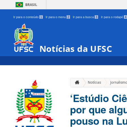
BRASIL
Ir para o conteúdo
1
Ir para o menu
2
Ir para a busca
3
Ir para o rodapé
4
Notícias da UFSC
Notícias
Jornalismo
‘Estúdio Ciê
por que alg
pouso na L