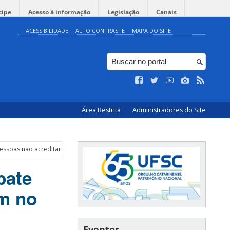
cipe
Acesso à informação
Legislação
Canais
ACESSIBILIDADE
ALTO CONTRASTE
MAPA DO SITE
Área Restrita
Administradores do Site
s pessoas não acreditam no pouso na Lua
bate
m no
Eventos