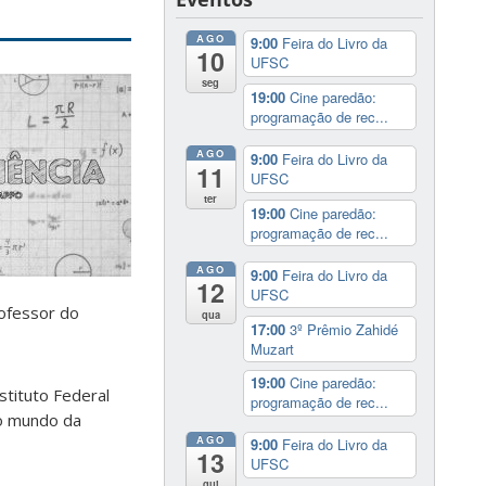
AGO
9:00
Feira do Livro da
10
UFSC
seg
19:00
Cine paredão:
programação de rec...
AGO
9:00
Feira do Livro da
11
UFSC
ter
19:00
Cine paredão:
programação de rec...
AGO
9:00
Feira do Livro da
12
UFSC
rofessor do
qua
17:00
3º Prêmio Zahidé
Muzart
19:00
Cine paredão:
stituto Federal
programação de rec...
do mundo da
AGO
9:00
Feira do Livro da
13
UFSC
qui