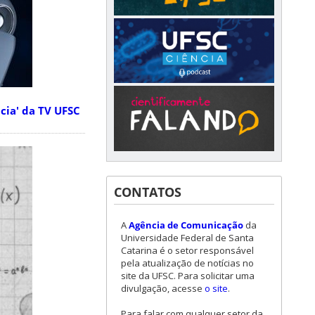
cia' da TV UFSC
CONTATOS
A
Agência de Comunicação
da
Universidade Federal de Santa
Catarina é o setor responsável
pela atualização de notícias no
site da UFSC. Para solicitar uma
divulgação, acesse
o site
.
Para falar com qualquer setor da