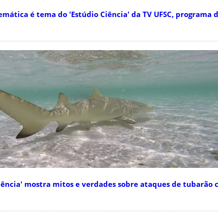
tica é tema do 'Estúdio Ciência' da TV UFSC, programa d
ência' mostra mitos e verdades sobre ataques de tubarão 