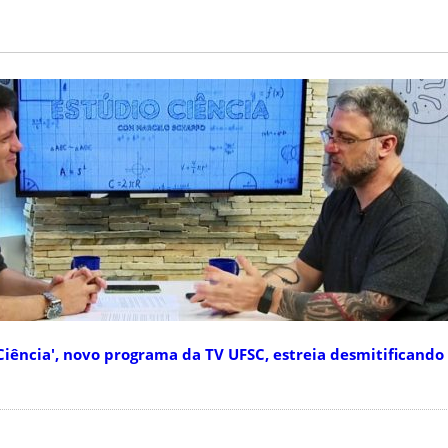
iência', novo programa da TV UFSC, estreia desmitificando 