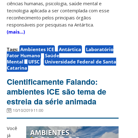
ciências humanas, psicologia, saúde mental e
tecnologia aplicada a ser contemplada com esse
reconhecimento pelos principais órgãos
responsáveis por pesquisas na Antártica.
(mais…)
Tags:
Ambientes ICE
Antártica
Laboratório
Fator Humano
Saúde
Mental
UFSC
Universidade Federal de Santa
Catarina
Cientificamente Falando:
ambientes ICE são tema de
estreia da série animada
10/10/2019 11:00
Você
já