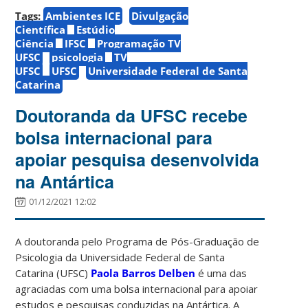
Tags:
Ambientes ICE
Divulgação
Científica
Estúdio
Ciência
IFSC
Programação TV
UFSC
psicologia
TV
UFSC
UFSC
Universidade Federal de Santa
Catarina
Doutoranda da UFSC recebe
bolsa internacional para
apoiar pesquisa desenvolvida
na Antártica
01/12/2021 12:02
A doutoranda pelo Programa de Pós-Graduação de
Psicologia da Universidade Federal de Santa
Catarina (UFSC)
Paola Barros Delben
é uma das
agraciadas com uma bolsa internacional para apoiar
estudos e pesquisas conduzidas na Antártica. A