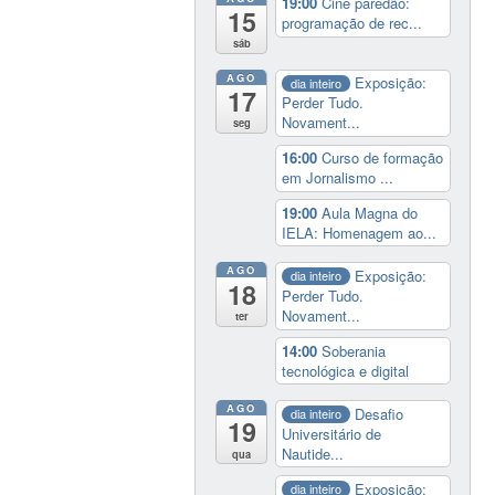
19:00
Cine paredão:
15
programação de rec...
sáb
AGO
Exposição:
dia inteiro
17
Perder Tudo.
Novament...
seg
16:00
Curso de formação
em Jornalismo ...
19:00
Aula Magna do
IELA: Homenagem ao...
AGO
Exposição:
dia inteiro
18
Perder Tudo.
Novament...
ter
14:00
Soberania
tecnológica e digital
AGO
Desafio
dia inteiro
19
Universitário de
Nautide...
qua
Exposição:
dia inteiro