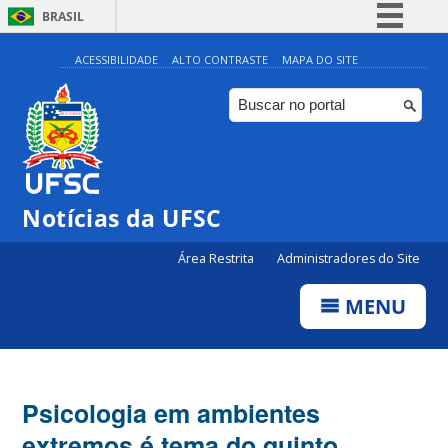
BRASIL
Simplifique!
ACESSIBILIDADE
ALTO CONTRASTE
MAPA DO SITE
Comunica BR
Participe
Acesso à informação
Legislação
Notícias da UFSC
Canais
Área Restrita
Administradores do Site
MENU
Psicologia em ambientes
extremos é tema do quinto