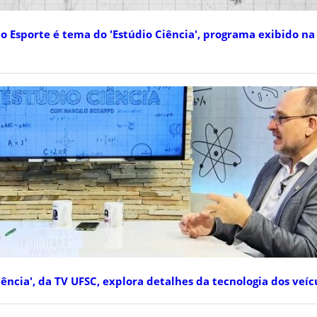
 Esporte é tema do 'Estúdio Ciência', programa exibido na
ncia', da TV UFSC, explora detalhes da tecnologia dos veícu