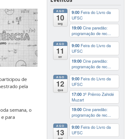
AGO
9:00
Feira do Livro da
10
UFSC
seg
19:00
Cine paredão:
programação de rec...
AGO
9:00
Feira do Livro da
11
UFSC
ter
19:00
Cine paredão:
programação de rec...
AGO
9:00
Feira do Livro da
 participou de
12
UFSC
mestrado pela
qua
17:00
3º Prêmio Zahidé
Muzart
19:00
Cine paredão:
 Toda semana, o
programação de rec...
e para
AGO
9:00
Feira do Livro da
13
UFSC
qui