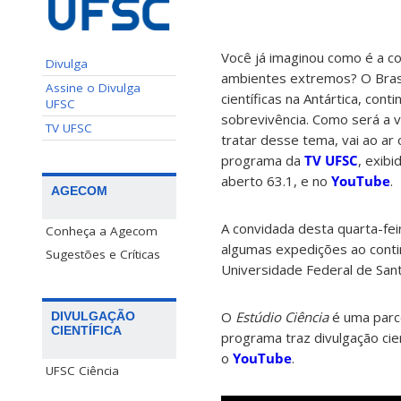
Você já imaginou como é a c
Divulga
ambientes extremos? O Bras
Assine o Divulga
científicas na Antártica, conti
UFSC
sobrevivência. Como será a v
TV UFSC
tratar desse tema, vai ao ar
programa da
TV UFSC
, exibi
aberto 63.1, e no
YouTube
.
AGECOM
A convidada desta quarta-fei
Conheça a Agecom
algumas expedições ao contin
Sugestões e Críticas
Universidade Federal de Sant
O
Estúdio Ciência
é uma parce
DIVULGAÇÃO
CIENTÍFICA
programa traz divulgação cien
o
YouTube
.
UFSC Ciência