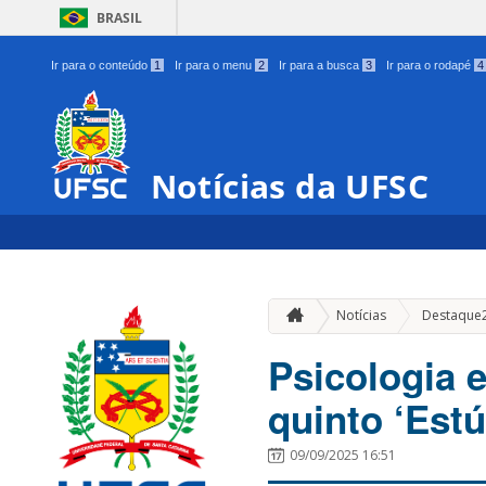
BRASIL
Ir para o conteúdo
1
Ir para o menu
2
Ir para a busca
3
Ir para o rodapé
4
Notícias da UFSC
Notícias
Destaque
Psicologia 
quinto ‘Est
09/09/2025 16:51