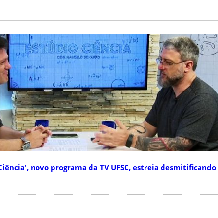
iência', novo programa da TV UFSC, estreia desmitificando 