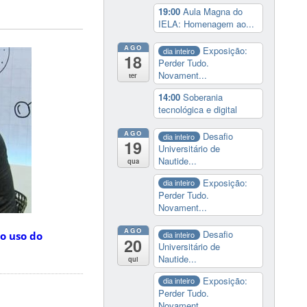
19:00
Aula Magna do
IELA: Homenagem ao...
AGO
Exposição:
dia inteiro
18
Perder Tudo.
Novament...
ter
14:00
Soberania
tecnológica e digital
AGO
Desafio
dia inteiro
19
Universitário de
Nautide...
qua
Exposição:
dia inteiro
Perder Tudo.
Novament...
AGO
Desafio
dia inteiro
o uso do
20
Universitário de
Nautide...
qui
Exposição:
dia inteiro
Perder Tudo.
Novament...