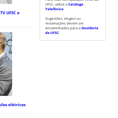
UFSC, utilize o
Catálogo
Telefônico
.
 TV UFSC e
Sugestões, elogios ou
reclamações devem ser
encaminhados para a
Ouvidoria
da UFSC
.
los elétricos