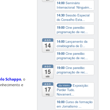
14:00
Seminário
Internacional ‘Ninguém...
14:30
Sessão Especial
do Conselho Esta...
19:00
Cine paredão:
programação de rec...
AGO
14:00
Lançamento da
14
cinebiografia de D...
sex
19:00
Cine paredão:
programação de rec...
AGO
19:00
Cine paredão:
15
programação de rec...
sáb
lo Schappo
, o
conhecimento e
AGO
Exposição:
dia inteiro
17
Perder Tudo.
Novament...
seg
16:00
Curso de formação
em Jornalismo ...