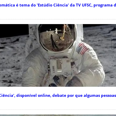
tica é tema do 'Estúdio Ciência' da TV UFSC, programa d
iência', disponível online, debate por que algumas pessoa