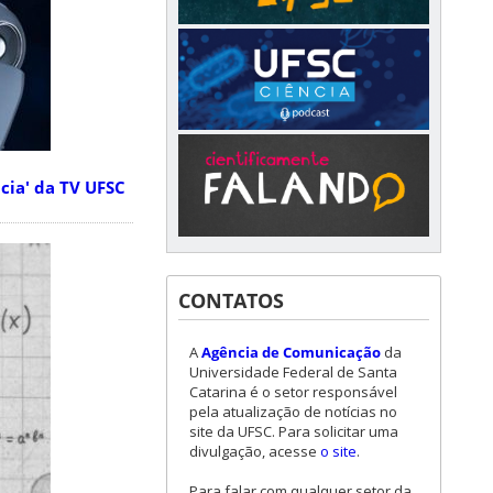
cia' da TV UFSC
CONTATOS
A
Agência de Comunicação
da
Universidade Federal de Santa
Catarina é o setor responsável
pela atualização de notícias no
site da UFSC. Para solicitar uma
divulgação, acesse
o site
.
Para falar com qualquer setor da