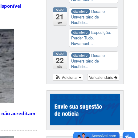
isponível
AGO
Desafio
dia inteiro
21
Universitário de
Nautide...
sex
Exposição:
dia inteiro
Perder Tudo.
Novament...
AGO
Desafio
dia inteiro
22
Universitário de
Nautide...
sáb
Adicionar
Ver calendário
s não acreditam