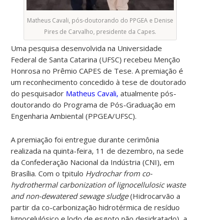
Matheus Cavali, pós-doutorando do PPGEA e Denise
Pires de Carvalho, presidente da Capes.
Uma pesquisa desenvolvida na Universidade
Federal de Santa Catarina (UFSC) recebeu Menção
Honrosa no Prêmio CAPES de Tese. A premiação é
um reconhecimento concedido à tese de doutorado
do pesquisador
Matheus Cavali,
atualmente
pós-
doutorando do Programa de Pós-Graduação em
Engenharia Ambiental (PPGEA/UFSC).
A premiação foi entregue durante cerimônia
realizada na quinta-feira, 11 de dezembro, na sede
da Confederação Nacional da Indústria (CNI), em
Brasília. Com o
tpitulo
Hydrochar from co-
hydrothermal carbonization of lignocellulosic waste
and non-dewatered sewage sludge
(Hidrocarvão a
partir da co-carbonização hidrotérmica de resíduo
lignocelulósico e lodo de esgoto não desidratado),
a