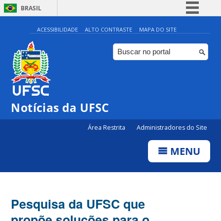
BRASIL
Simplifique!
ACESSIBILIDADE
ALTO CONTRASTE
MAPA DO SITE
Comunica BR
Participe
Acesso à informação
Legislação
Notícias da UFSC
Canais
Área Restrita
Administradores do Site
MENU
Pesquisa da UFSC que
propõe soluções para o