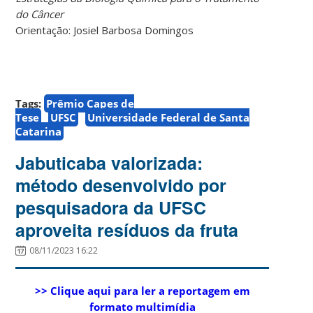
do Câncer
Orientação: Josiel Barbosa Domingos
Tags:
Prêmio Capes de
Tese
UFSC
Universidade Federal de Santa
Catarina
Jabuticaba valorizada:
método desenvolvido por
pesquisadora da UFSC
aproveita resíduos da fruta
08/11/2023 16:22
>> Clique aqui para ler a reportagem em
formato multimídia