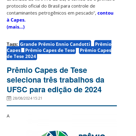
protocolo oficial do Brasil para controle de
contaminantes petrogênicos em pescado”,
contou
à Capes.
(mais…)
Tags:
Grande Prêmio Ennio Candotti
Prêmio
Capes
Prêmio Capes de Tese
Prêmio Capes
de Tese 2024
Prêmio Capes de Tese
seleciona três trabalhos da
UFSC para edição de 2024
28/08/2024 15:21
A