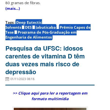
80 gramas de fibras.
(mais…)
Tags:
Deep Eutectic
Solvents
DES
Jabuticaba
Prêmio Capes de
Tese
Programa de Pós-Graduação em
Engenharia de Alimentos
Pesquisa da UFSC: idosos
carentes de vitamina D têm
duas vezes mais risco de
depressão
01/11/2023 08:18
>> Clique aqui para ler a reportagem em
formato multimídia