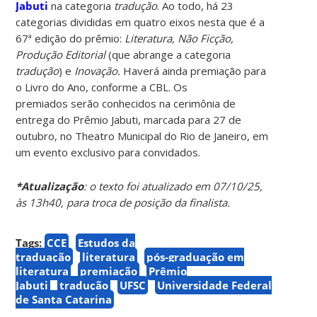
Jabuti
na categoria
tradução
. Ao todo, há 23
categorias divididas em quatro eixos nesta que é a
67ª edição do prêmio:
Literatura, Não Ficção,
Produção Editorial
(que abrange a categoria
tradução
) e
Inovação.
Haverá ainda premiação para
o Livro do Ano, conforme a CBL. Os
premiados serão conhecidos na cerimônia de
entrega do Prêmio Jabuti, marcada para 27 de
outubro, no Theatro Municipal do Rio de Janeiro, em
um evento exclusivo para convidados.
*Atualização
: o texto foi atualizado em 07/10/25,
às 13h40, para troca de posição da finalista.
Tags:
CCE
Estudos da
traduação
literatura
pós-graduação em
literatura
premiação
Prêmio
Jabuti
tradução
UFSC
Universidade Federal
de Santa Catarina