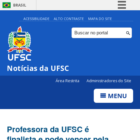
BRASIL
Simplifique!
ACESSIBILIDADE
ALTO CONTRASTE
MAPA DO SITE
Comunica BR
Participe
Acesso à informação
Legislação
Notícias da UFSC
Canais
Área Restrita
Administradores do Site
MENU
Professora da UFSC é
finalista e pode vencer pela