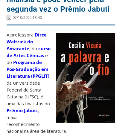
segunda vez o Prêmio Jabuti
07/10/2025 13:40
A professora
Dirce
Waltrick do
Amarante
, do
curso
de Artes Cênicas
e
do
Programa de
Pós-Graduação em
Literatura (PPGLIT)
da Universidade
Federal de Santa
Catarina (UFSC), é
uma das finalistas do
Prêmio Jabuti,
maior
reconhecimento
nacional na área de literatura.