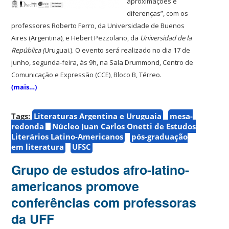
aproximações e
diferenças”, com os
professores Roberto Ferro, da Universidade de Buenos
Aires (Argentina), e Hebert Pezzolano, da
Universidad de la
República (
Uruguai.). O evento será realizado no dia 17 de
junho, segunda-feira, às 9h, na S
ala Drummond, Centro de
Comunicação e Expressão (CCE), Bloco B, Térreo.
(mais…)
Tags:
Literaturas Argentina e Uruguaia
mesa-
redonda
Núcleo Juan Carlos Onetti de Estudos
Literários Latino-Americanos
pós-graduação
em literatura
UFSC
Grupo de estudos afro-latino-
americanos promove
conferências com professoras
da UFF