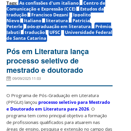
Tags:
As confissões d'um italiano
Centro de
Comunicação e Expressão (CCE)
Estudos da
tradução
Francisco Degani
Ippolito
Nievo
Italiano
literatura
Patrícia
Peterle
pós-graduação em literatura
Prêmio
Jabuti
tradução
UFSC
Universidade Federal
de Santa Catarina
Pós em Literatura lança
processo seletivo de
mestrado e doutorado
09/09/2025 11:03
O Programa de Pós-Graduação em Literatura
(PPGLit) lançou
processo seletivo para Mestrado
e Doutorado em Literatura para 2026
. O
programa tem como principal objetivo a formação
de profissionais qualificados para atuarem nas
áreas de ensino, pesquisa e extensão no campo das