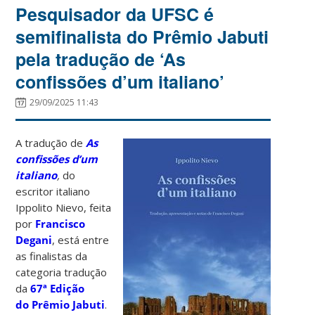
Pesquisador da UFSC é
semifinalista do Prêmio Jabuti
pela tradução de ‘As
confissões d’um italiano’
29/09/2025 11:43
A tradução de
As
confissões d’um
italiano
,
do
escritor italiano
Ippolito Nievo, feita
por
Francisco
Degani
, está entre
as finalistas da
categoria tradução
da
67ª Edição
do Prêmio Jabuti
.