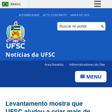
BRASIL
Simplifique!
ACESSIBILIDADE
ALTO CONTRASTE
MAPA DO SITE
Comunica BR
Participe
Acesso à informação
Legislação
Notícias da UFSC
Canais
Área Restrita
Administradores do Site
MENU
Levantamento mostra que
UFSC ajudou a criar mais de