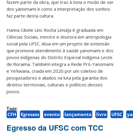
fazem parte da obra, que traz à tona o modo de ser
dos yanomami e como a interpretação dos sonhos
faz parte desta cultura.
Hanna Cibele Lins Rocha Limulja é graduada em
Ciências Sociais, mestre e doutora em antropologia
social pela UFSC. Atua em um projeto de extensão
que promove atendimento à saúde yanomami e dos
povos indígenas do Distrito Especial Indígena Leste
de Roraima. Também integra a Rede Pró-Yanomami
e Ye’kwana, criada em 2020 por um coletivo de
pesquisadores e aliados na luta pela garantia dos
direitos territoriais, culturais e políticos desses
povos.
Tags:
CFH
Egressos
evento
lançamento
livro
UFSC
y
Egresso da UFSC com TCC