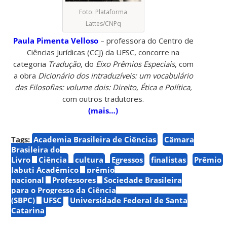
Foto: Plataforma
Lattes/CNPq
Paula Pimenta Velloso
– professora do Centro de
Ciências Jurídicas (CCJ) da UFSC, concorre na
categoria
Tradução
, do
Eixo Prêmios Especiais
, com
a obra
Dicionário dos intraduzíveis: um vocabulário
das Filosofias: volume dois: Direito, Ética e Política,
com outros tradutores.
(mais…)
Tags:
Academia Brasileira de Ciências
Câmara
Brasileira do
Livro
Ciência
cultura
Egressos
finalistas
Prêmio
Jabuti Acadêmico
prêmio
nacional
Professores
Sociedade Brasileira
para o Progresso da Ciência
(SBPC)
UFSC
Universidade Federal de Santa
Catarina