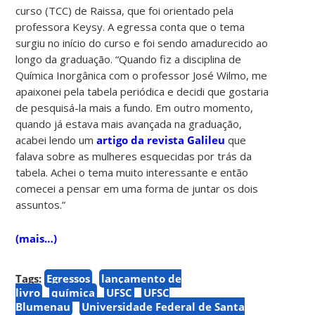
curso (TCC) de Raissa, que foi orientado pela
professora Keysy. A egressa conta que o tema
surgiu no início do curso e foi sendo amadurecido ao
longo da graduação. “Quando fiz a disciplina de
Química Inorgânica com o professor José Wilmo, me
apaixonei pela tabela periódica e decidi que gostaria
de pesquisá-la mais a fundo. Em outro momento,
quando já estava mais avançada na graduação,
acabei lendo um
artigo da revista Galileu
que
falava sobre as mulheres esquecidas por trás da
tabela. Achei o tema muito interessante e então
comecei a pensar em uma forma de juntar os dois
assuntos.”
(mais…)
Tags:
Egressos
lançamento de
livro
química
UFSC
UFSC
Blumenau
Universidade Federal de Santa