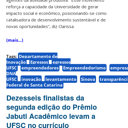
reforça a capacidade da Universidade de gerar
impacto social e econômico, posicionando-se como
catalisadora de desenvolvimento sustentável e de
novas oportunidades”, diz Clarissa.
(mais…)
Tags:
Departamento de
Inovação
Egressos
egressos
UFSC
empreendedores
Empreendedorismo
empres
DNA
UFSC
inovação
levantamento
Sinova
transparênc
Federal de Santa Catarina
Dezesseis finalistas da
segunda edição do Prêmio
Jabuti Acadêmico levam a
UFSC no currículo