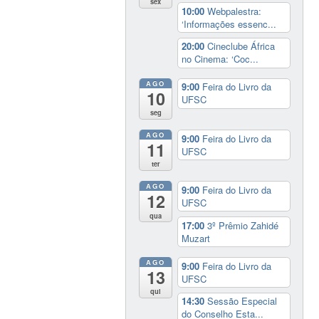
sex
10:00
Webpalestra:
‘Informações essenc...
20:00
Cineclube África
no Cinema: ‘Coc...
AGO
9:00
Feira do Livro da
10
UFSC
seg
AGO
9:00
Feira do Livro da
11
UFSC
ter
AGO
9:00
Feira do Livro da
12
UFSC
qua
17:00
3º Prêmio Zahidé
Muzart
AGO
9:00
Feira do Livro da
13
UFSC
qui
14:30
Sessão Especial
do Conselho Esta...