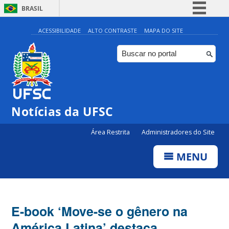
BRASIL
Simplifique!
ACESSIBILIDADE
ALTO CONTRASTE
MAPA DO SITE
Comunica BR
Participe
Acesso à informação
Legislação
Notícias da UFSC
Canais
Área Restrita
Administradores do Site
MENU
E-book ‘Move-se o gênero na
América Latina’ destaca