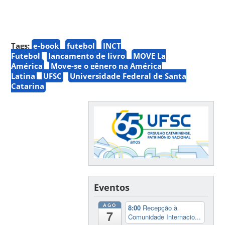
Tags:
e-book
futebol
INCT
Futebol
lançamento de livro
MOVE La
América
Move-se o gênero na América
Latina
UFSC
Universidade Federal de Santa
Catarina
Eventos
AGO
8:00
Recepção à
7
Comunidade Internacio...