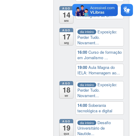
AGO
14:00
Lançamento da
14
cinebiografia de D...
sex
AGO
Exposição:
dia inteiro
17
Perder Tudo.
Novament...
seg
16:00
Curso de formação
em Jornalismo ...
19:00
Aula Magna do
IELA: Homenagem ao...
AGO
Exposição:
dia inteiro
18
Perder Tudo.
Novament...
ter
14:00
Soberania
tecnológica e digital
AGO
Desafio
dia inteiro
19
Universitário de
Nautide...
qua