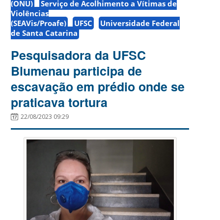
(ONU)
Serviço de Acolhimento a Vítimas de
Violências
(SEAVis/Proafe)
UFSC
Universidade Federal
de Santa Catarina
Pesquisadora da UFSC
Blumenau participa de
escavação em prédio onde se
praticava tortura
22/08/2023 09:29