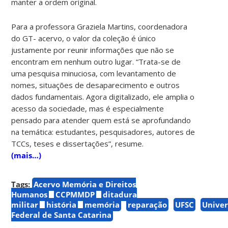
manter a ordem original.
Para a professora Graziela Martins, coordenadora
do GT- acervo, o valor da coleção é único
justamente por reunir informações que não se
encontram em nenhum outro lugar. “Trata-se de
uma pesquisa minuciosa, com levantamento de
nomes, situações de desaparecimento e outros
dados fundamentais. Agora digitalizado, ele amplia o
acesso da sociedade, mas é especialmente
pensado para atender quem está se aprofundando
na temática: estudantes, pesquisadores, autores de
TCCs, teses e dissertações”, resume.
(mais…)
Tags:
Acervo Memória e Direitos
Humanos
CCPMMDP
ditadura
militar
história
memória
reparação
UFSC
Univer
Federal de Santa Catarina