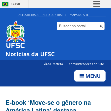
BRASIL
Simplifique!
ACESSIBILIDADE
ALTO CONTRASTE
MAPA DO SITE
Comunica BR
Participe
Acesso à informação
Legislação
Notícias da UFSC
Canais
Área Restrita
Administradores do Site
MENU
E-book ‘Move-se o gênero na
América Latina’ destaca