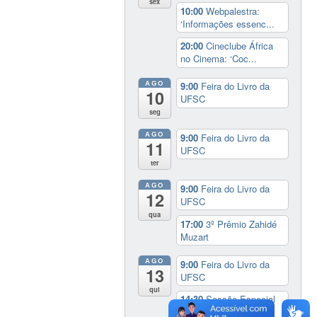
sex
10:00
Webpalestra:
‘Informações essenc...
20:00
Cineclube África
no Cinema: ‘Coc...
AGO
9:00
Feira do Livro da
10
UFSC
seg
AGO
9:00
Feira do Livro da
11
UFSC
ter
AGO
9:00
Feira do Livro da
12
UFSC
qua
17:00
3º Prêmio Zahidé
Muzart
AGO
9:00
Feira do Livro da
13
UFSC
qui
14:30
Sessão Especial
do Conselho Esta...