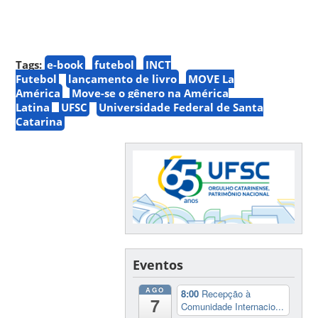
Tags:
e-book
futebol
INCT
Futebol
lançamento de livro
MOVE La
América
Move-se o gênero na América
Latina
UFSC
Universidade Federal de Santa
Catarina
Eventos
AGO
8:00
Recepção à
7
Comunidade Internacio...