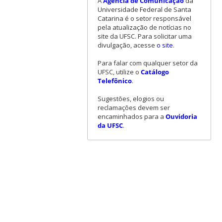
A
Agência de Comunicação
da
Universidade Federal de Santa
Catarina é o setor responsável
pela atualização de notícias no
site da UFSC. Para solicitar uma
divulgação, acesse
o site
.
Para falar com qualquer setor da
UFSC, utilize o
Catálogo
Telefônico
.
Sugestões, elogios ou
reclamações devem ser
encaminhados para a
Ouvidoria
da UFSC
.