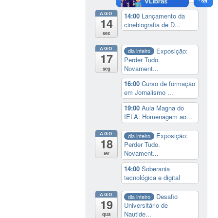
AGO
14:00
Lançamento da
14
cinebiografia de D...
sex
AGO
Exposição:
dia inteiro
17
Perder Tudo.
Novament...
seg
16:00
Curso de formação
em Jornalismo ...
19:00
Aula Magna do
IELA: Homenagem ao...
AGO
Exposição:
dia inteiro
18
Perder Tudo.
Novament...
ter
14:00
Soberania
tecnológica e digital
AGO
Desafio
dia inteiro
19
Universitário de
Nautide...
qua