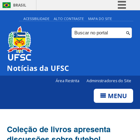
BRASIL
Simplifique!
ACESSIBILIDADE
ALTO CONTRASTE
MAPA DO SITE
Comunica BR
Participe
Acesso à informação
Legislação
Notícias da UFSC
Canais
Área Restrita
Administradores do Site
MENU
Coleção de livros apresenta
discussões sobre futebol,