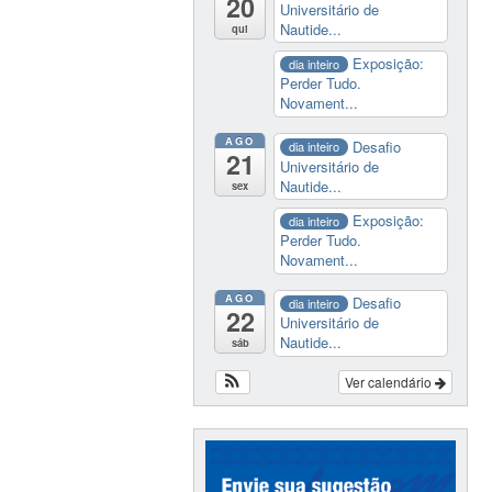
20
Universitário de
Nautide...
qui
Exposição:
dia inteiro
Perder Tudo.
Novament...
AGO
Desafio
dia inteiro
21
Universitário de
Nautide...
sex
Exposição:
dia inteiro
Perder Tudo.
Novament...
AGO
Desafio
dia inteiro
22
Universitário de
Nautide...
sáb
Ver calendário