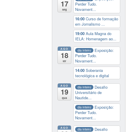
17
Perder Tudo.
Novament...
seg
16:00
Curso de formação
em Jornalismo ...
19:00
Aula Magna do
IELA: Homenagem ao...
AGO
Exposição:
dia inteiro
18
Perder Tudo.
Novament...
ter
14:00
Soberania
tecnológica e digital
AGO
Desafio
dia inteiro
19
Universitário de
Nautide...
qua
Exposição:
dia inteiro
Perder Tudo.
Novament...
AGO
Desafio
dia inteiro