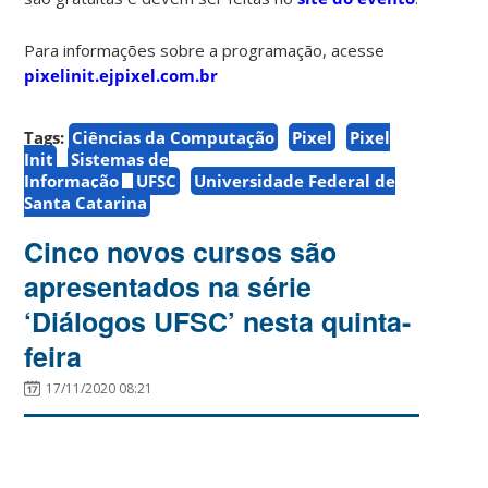
Para informações sobre a programação, acesse
pixelinit.ejpixel.com.br
Tags:
Ciências da Computação
Pixel
Pixel
Init
Sistemas de
Informação
UFSC
Universidade Federal de
Santa Catarina
Cinco novos cursos são
apresentados na série
‘Diálogos UFSC’ nesta quinta-
feira
17/11/2020 08:21