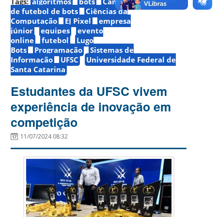
Tags:
algoritmos
bots
Campeonato Nacional
de futebol de bots
Ciências da
Computação
EJ Pixel
empresa
júnior
equipes
evento
online
futebol
Lugo
Bots
Programação
Sistemas de
Informação
UFSC
Universidade Federal de
Santa Catarina
Estudantes da UFSC vivem
experiência de inovação em
competição
11/07/2024 08:32