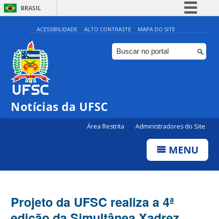
BRASIL
Simplifique!
ACESSIBILIDADE
ALTO CONTRASTE
MAPA DO SITE
Comunica BR
Participe
Acesso à informação
Legislação
Notícias da UFSC
Canais
Área Restrita
Administradores do Site
MENU
Projeto da UFSC realiza a 4ª
edição da Simultânea Xadrez