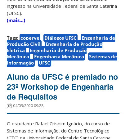
ingresso na Universidade Federal de Santa Catarina
(UFSC).
(mais…)
Tags:
coperve
Diálogos UFSC
Engenharia de
Produção Civil
Engenharia de Produção
Elétrica
Engenharia de Produção
Mecânica
Engenharia Mecânica
Sistemas de
Informação
UFSC
Aluno da UFSC é premiado no
23º Workshop de Engenharia
de Requisitos
04/09/2020 09:28
O estudante Rafael Crispim Ignácio, do curso de
Sistemas de Informação, do Centro Tecnológico
(CTC) da Universidade Federal de Santa Catarina