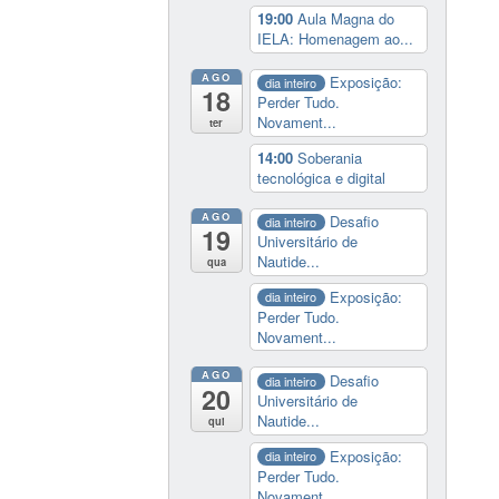
19:00
Aula Magna do
IELA: Homenagem ao...
AGO
Exposição:
dia inteiro
18
Perder Tudo.
Novament...
ter
14:00
Soberania
tecnológica e digital
AGO
Desafio
dia inteiro
19
Universitário de
Nautide...
qua
Exposição:
dia inteiro
Perder Tudo.
Novament...
AGO
Desafio
dia inteiro
20
Universitário de
Nautide...
qui
Exposição:
dia inteiro
Perder Tudo.
Novament...