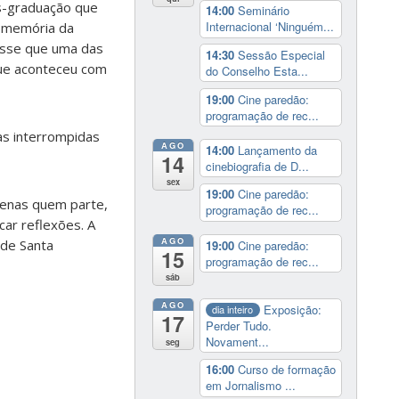
s-graduação que
14:00
Seminário
Internacional ‘Ninguém...
a memória da
disse que uma das
14:30
Sessão Especial
que aconteceu com
do Conselho Esta...
19:00
Cine paredão:
programação de rec...
as interrompidas
AGO
14:00
Lançamento da
14
cinebiografia de D...
sex
19:00
Cine paredão:
penas quem parte,
programação de rec...
ar reflexões. A
AGO
 de Santa
19:00
Cine paredão:
15
programação de rec...
sáb
AGO
Exposição:
dia inteiro
17
Perder Tudo.
Novament...
seg
16:00
Curso de formação
em Jornalismo ...