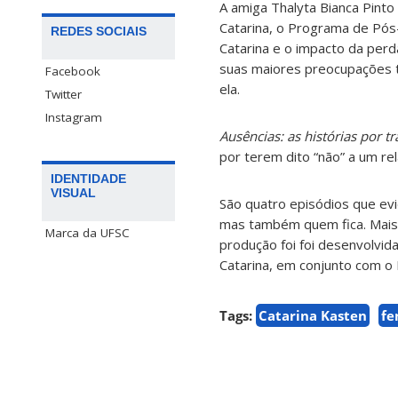
A amiga Thalyta Bianca Pint
Catarina, o Programa de Pó
REDES SOCIAIS
Catarina e o impacto da perda
suas maiores preocupações t
Facebook
ela.
Twitter
Instagram
Ausências: as histórias por 
por terem dito “não” a um r
IDENTIDADE
VISUAL
São quatro episódios que ev
mas também quem fica. Mais 
Marca da UFSC
produção foi foi desenvolvid
Catarina, em conjunto com o 
Tags:
Catarina Kasten
fe