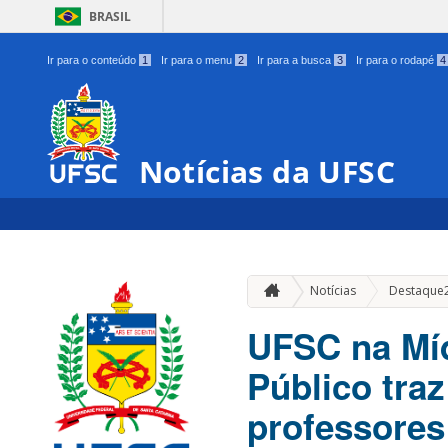
BRASIL
Ir para o conteúdo
1
Ir para o menu
2
Ir para a busca
3
Ir para o rodapé
4
Notícias da UFSC
Notícias
Destaque
UFSC na Míd
Público tra
professores