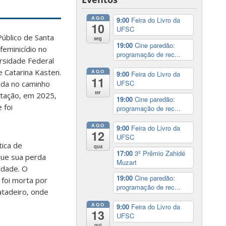
AGO
9:00
Feira do Livro da
10
UFSC
úblico de Santa
seg
19:00
Cine paredão:
eminicídio no
programação de rec...
rsidade Federal
e Catarina Kasten.
AGO
9:00
Feira do Livro da
11
UFSC
nada no caminho
ter
natação, em 2025,
19:00
Cine paredão:
 foi
programação de rec...
AGO
9:00
Feira do Livro da
12
UFSC
tica de
qua
17:00
3º Prêmio Zahidé
 que sua perda
Muzart
idade. O
19:00
Cine paredão:
 foi morta por
programação de rec...
atadeiro, onde
AGO
9:00
Feira do Livro da
13
UFSC
qui