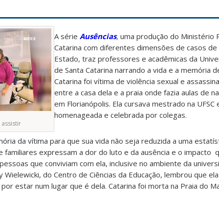
A série
Ausências
,
uma produção do Ministério P
Catarina com diferentes dimensões de casos de f
Estado, traz professores e acadêmicas da Unive
de Santa Catarina narrando a vida e a memória d
Catarina foi vítima de violência sexual e assassi
entre a casa dela e a praia onde fazia aulas de 
em Florianópolis. Ela cursava mestrado na UFSC e
homenageada e celebrada por colegas.
assistir
ia da vítima para que sua vida não seja reduzida a uma estatís
s e familiares expressam a dor do luto e da ausência e o impacto
pessoas que conviviam com ela, inclusive no ambiente da univers
Wielewicki, do Centro de Ciências da Educação, lembrou que ela
 por estar num lugar que é dela. Catarina foi morta na Praia do M