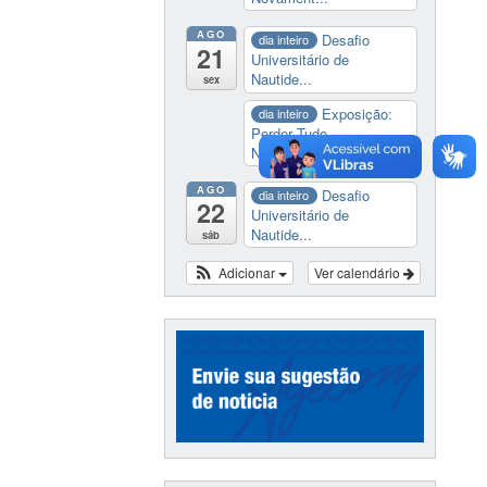
AGO
Desafio
dia inteiro
21
Universitário de
Nautide...
sex
Exposição:
dia inteiro
Perder Tudo.
Novament...
AGO
Desafio
dia inteiro
22
Universitário de
Nautide...
sáb
Adicionar
Ver calendário