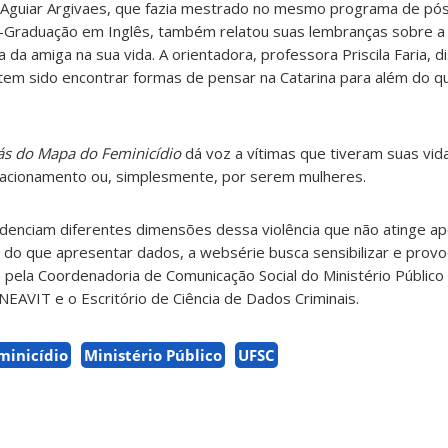
o Aguiar Argivaes, que fazia mestrado no mesmo programa de pó
s-Graduação em Inglês, também relatou suas lembranças sobre 
 da amiga na sua vida. A orientadora, professora Priscila Faria, 
em sido encontrar formas de pensar na Catarina para além do 
trás do Mapa do Feminicídio
dá voz a vítimas que tiveram suas vid
elacionamento ou, simplesmente, por serem mulheres.
idenciam diferentes dimensões dessa violência que não atinge a
do que apresentar dados, a websérie busca sensibilizar e provoc
a pela Coordenadoria de Comunicação Social do Ministério Público
NEAVIT e o Escritório de Ciência de Dados Criminais.
minicídio
Ministério Público
UFSC