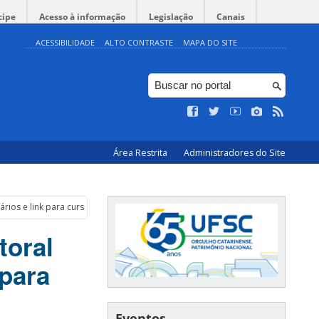
cipe
Acesso à informação
Legislação
Canais
ACESSIBILIDADE
ALTO CONTRASTE
MAPA DO SITE
Área Restrita
Administradores do Site
ários e link para curso online
toral
 para
Eventos