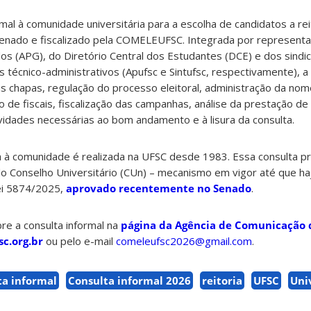
al à comunidade universitária para a escolha de candidatos a rei
rdenado e fiscalizado pela COMELEUFSC. Integrada por represent
s (APG), do Diretório Central dos Estudantes (DCE) e dos sindi
 técnico-administrativos (Apufsc e Sintufsc, respectivamente),
das chapas, regulação do processo eleitoral, administração da no
de fiscais, fiscalização das campanhas, análise da prestação de
ividades necessárias ao bom andamento e à lisura da consulta.
ria à comunidade é realizada na UFSC desde 1983. Essa consulta p
 pelo Conselho Universitário (CUn) – mecanismo em vigor até que ha
Lei 5874/2025,
aprovado recentemente no Senado
.
re a consulta informal na
página da Agência de Comunicação 
c.org.br
ou pelo e-mail
comeleufsc2026@gmail.com
.
ta informal
Consulta informal 2026
reitoria
UFSC
Uni