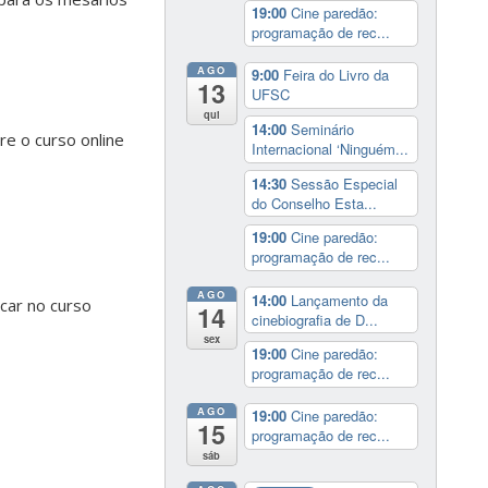
19:00
Cine paredão:
programação de rec...
AGO
9:00
Feira do Livro da
13
UFSC
qui
14:00
Seminário
re o curso online
Internacional ‘Ninguém...
14:30
Sessão Especial
do Conselho Esta...
19:00
Cine paredão:
programação de rec...
AGO
14:00
Lançamento da
licar no curso
14
cinebiografia de D...
sex
19:00
Cine paredão:
programação de rec...
AGO
19:00
Cine paredão:
15
programação de rec...
sáb