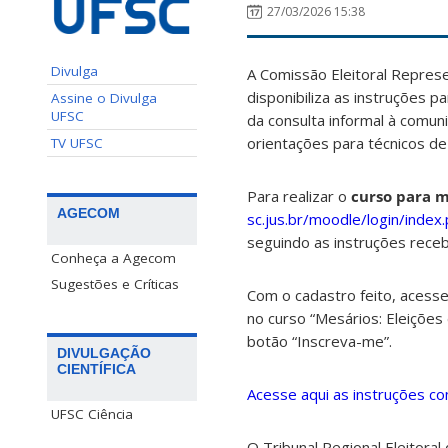
27/03/2026 15:38
Divulga
A Comissão Eleitoral Repres
disponibiliza as instruções p
Assine o Divulga
UFSC
da consulta informal à comun
orientações para técnicos de
TV UFSC
Para realizar o
curso para m
AGECOM
sc.jus.br/moodle/login/index
seguindo as instruções receb
Conheça a Agecom
Sugestões e Críticas
Com o cadastro feito, acess
no curso “Mesários: Eleições
botão “Inscreva-me”.
DIVULGAÇÃO
CIENTÍFICA
Acesse aqui as instruções co
UFSC Ciência
O Tribunal Regional Eleitora