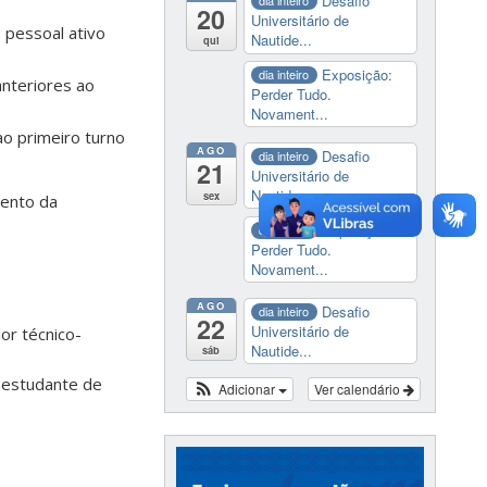
Desafio
dia inteiro
20
Universitário de
 pessoal ativo
Nautide...
qui
Exposição:
dia inteiro
anteriores ao
Perder Tudo.
Novament...
ao primeiro turno
AGO
Desafio
dia inteiro
21
Universitário de
Nautide...
sex
mento da
Exposição:
dia inteiro
Perder Tudo.
Novament...
AGO
Desafio
dia inteiro
22
Universitário de
or técnico-
Nautide...
sáb
 estudante de
Adicionar
Ver calendário