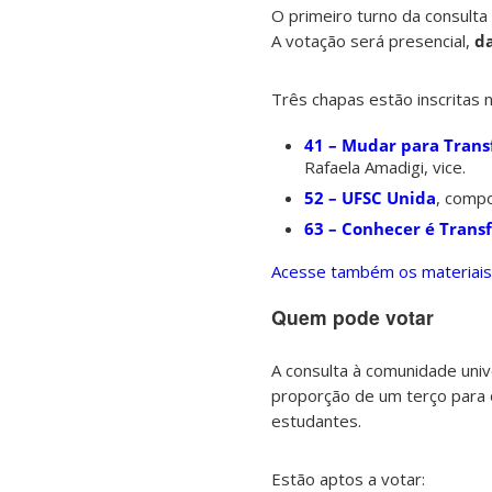
O primeiro turno da consult
A votação será presencial,
da
Três chapas estão inscritas n
41 – Mudar para Tran
Rafaela Amadigi, vice.
52 – UFSC Unida
, compo
63 – Conhecer é Trans
Acesse também os materiai
Quem pode votar
A consulta à comunidade unive
proporção de um terço para o
estudantes.
Estão aptos a votar: