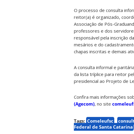
O processo de consulta inform
reitor(a) é organizado, coo
Associação de Pós-Graduando
professores e dos servidores
responsável pela inscrição 
mesários e do cadastramento 
chapas inscritas e demais at
A consulta informal e paritá
da lista tríplice para reitor
presidencial ao Projeto de 
Confira mais informações sob
(Agecom)
, no site
comeleufs
Tags:
Comeleufsc
consul
Federal de Santa Catarina