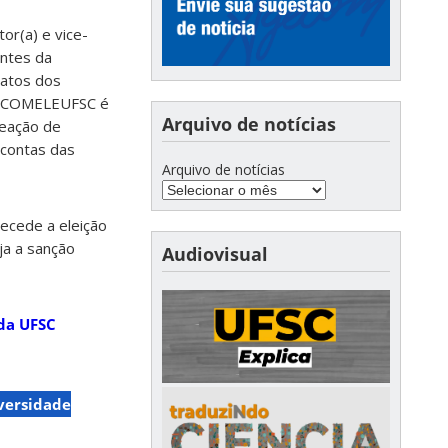
tor(a) e vice-
antes da
catos dos
 a COMELEUFSC é
Arquivo de notícias
meação de
 contas das
Arquivo de notícias
recede a eleição
ja a sanção
Audiovisual
da UFSC
versidade