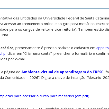
entativa das Entidades da Universidade Federal de Santa Catar
ara acesso ao treinamento online e ao guia para mesários inscritos
idade para os cargos de reitor e vice-reitor(a). Também estão di
 urna.
esários
, primeiramente é preciso realizar o cadastro em
apps.tr
.php
, clicar em “Criar uma conta”, preencher o formulário e confir
idas por e-mail.
e a página do
Ambiente virtual de aprendizagem do TRESC
,
fa
 da Comunidade – 2026”. Digite a chave de inscrição “Mesario_202
mpletas para acessar o curso para mesários (em pdf).
l de Santa Catarina (TRE-SC) também elaborou um guia específico