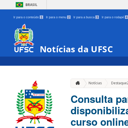
BRASIL
Ir para o conteúdo
1
Ir para o menu
2
Ir para a busca
3
Ir para o rodapé
4
Notícias da UFSC
Notícias
Destaque
Consulta par
disponibiliz
curso onlin