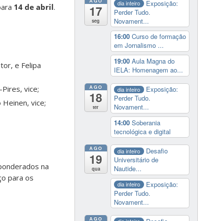
AGO
Exposição:
dia inteiro
para
14 de abril
.
17
Perder Tudo.
Novament...
seg
16:00
Curso de formação
em Jornalismo ...
19:00
Aula Magna do
tor, e Felipa
IELA: Homenagem ao...
AGO
Pires, vice;
Exposição:
dia inteiro
18
Perder Tudo.
 Heinen, vice;
Novament...
ter
14:00
Soberania
tecnológica e digital
AGO
Desafio
dia inteiro
19
Universitário de
o ponderados na
Nautide...
qua
ço para os
Exposição:
dia inteiro
Perder Tudo.
Novament...
AGO