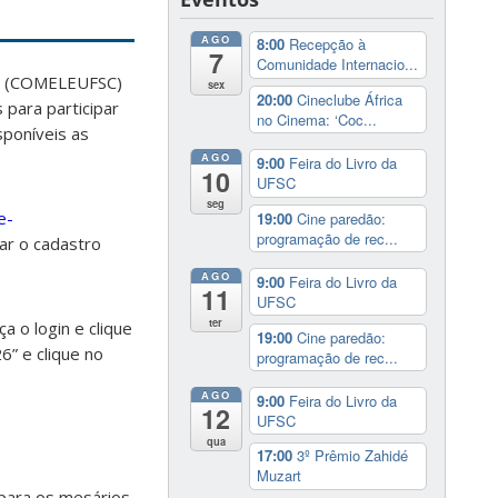
AGO
8:00
Recepção à
7
Comunidade Internacio...
ina (COMELEUFSC)
sex
20:00
Cineclube África
 para participar
no Cinema: ‘Coc...
sponíveis as
AGO
9:00
Feira do Livro da
10
UFSC
seg
e-
19:00
Cine paredão:
programação de rec...
mar o cadastro
AGO
9:00
Feira do Livro da
11
UFSC
ter
ça o login e clique
19:00
Cine paredão:
6” e clique no
programação de rec...
AGO
9:00
Feira do Livro da
12
UFSC
qua
17:00
3º Prêmio Zahidé
Muzart
 para os mesários