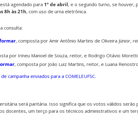
a está agendado para
1º de abril
, e o segundo turno, se houver, 
s 8h às 21h
, com uso de urna eletrônica.
a consulta:
sformar
, composta por Amir Antônio Martins de Oliveira Júnior, rei
sta por Irineu Manoel de Souza, reitor, e Rodrigo Otávio Moretti-
formar
, composta por João Luiz Martins, reitor, e Luana Renostro
s de campanha enviados para a COMELEUFSC.
rsitária será paritária. Isso significa que os votos válidos serã
s docentes, um terço para os técnicos administrativos e um ter