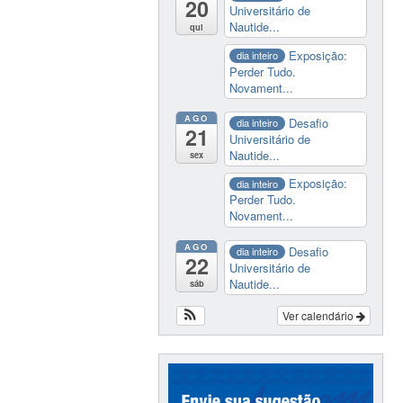
20
Universitário de
Nautide...
qui
Exposição:
dia inteiro
Perder Tudo.
Novament...
AGO
Desafio
dia inteiro
21
Universitário de
Nautide...
sex
Exposição:
dia inteiro
Perder Tudo.
Novament...
AGO
Desafio
dia inteiro
22
Universitário de
Nautide...
sáb
Ver calendário