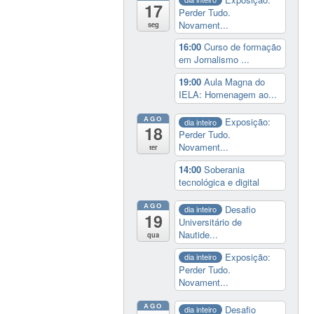
17
Perder Tudo.
Novament...
seg
16:00
Curso de formação
em Jornalismo ...
19:00
Aula Magna do
IELA: Homenagem ao...
AGO
Exposição:
dia inteiro
18
Perder Tudo.
Novament...
ter
14:00
Soberania
tecnológica e digital
AGO
Desafio
dia inteiro
19
Universitário de
Nautide...
qua
Exposição:
dia inteiro
Perder Tudo.
Novament...
AGO
Desafio
dia inteiro