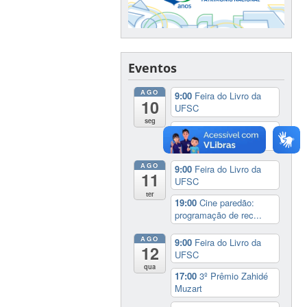
Eventos
AGO
9:00
Feira do Livro da
10
UFSC
seg
19:00
Cine paredão:
programação de rec...
AGO
9:00
Feira do Livro da
11
UFSC
ter
19:00
Cine paredão:
programação de rec...
AGO
9:00
Feira do Livro da
12
UFSC
qua
17:00
3º Prêmio Zahidé
Muzart