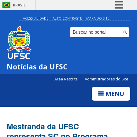
BRASIL
Simplifique!
ACESSIBILIDADE
ALTO CONTRASTE
MAPA DO SITE
Comunica BR
Participe
Acesso à informação
Legislação
Notícias da UFSC
Canais
Área Restrita
Administradores do Site
MENU
Mestranda da UFSC
representa SC no Programa