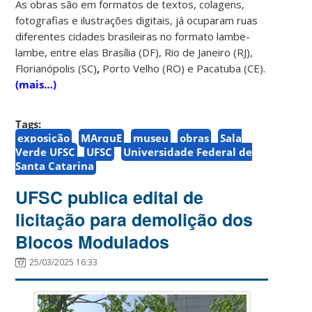
As obras são em formatos de textos, colagens,
fotografias e ilustrações digitais, já ocuparam ruas
diferentes cidades brasileiras no formato lambe-
lambe, entre elas Brasília (DF), Rio de Janeiro (RJ),
Florianópolis (SC)
,
Porto Velho (RO) e Pacatuba (CE).
(mais…)
Tags:
exposição
MArquE
museu
obras
Sala
Verde UFSC
UFSC
Universidade Federal de
Santa Catarina
UFSC publica edital de
licitação para demolição dos
Blocos Modulados
25/03/2025 16:33