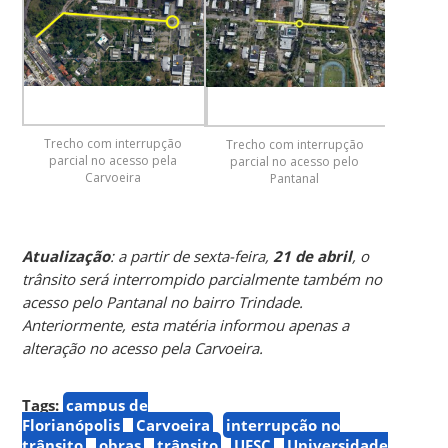
Trecho com interrupção
Trecho com interrupção
parcial no acesso pela
parcial no acesso pelo
Carvoeira
Pantanal
Atualização
: a partir de sexta-feira,
21 de abril
, o
trânsito será interrompido parcialmente também no
acesso pelo Pantanal no bairro Trindade.
Anteriormente, esta matéria informou apenas a
alteração no acesso pela Carvoeira.
Tags:
campus de
Florianópolis
Carvoeira
interrupção no
trânsito
obras
trânsito
UFSC
Universidade