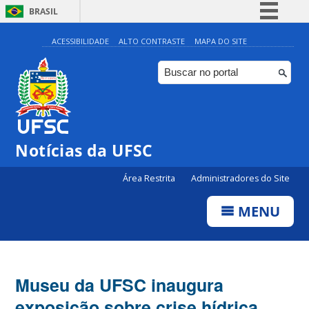
BRASIL
Simplifique!
ACESSIBILIDADE
ALTO CONTRASTE
MAPA DO SITE
Comunica BR
Participe
Acesso à informação
Legislação
Notícias da UFSC
Canais
Área Restrita
Administradores do Site
MENU
Museu da UFSC inaugura
exposição sobre crise hídrica