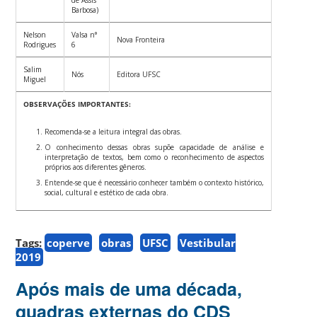
Barbosa)
Nelson
Valsa n°
Nova Fronteira
Rodrigues
6
Salim
Nós
Editora UFSC
Miguel
OBSERVAÇÕES IMPORTANTES:
Recomenda-se a leitura integral das obras.
O conhecimento dessas obras supõe capacidade de análise e
interpretação de textos, bem como o reconhecimento de aspectos
próprios aos diferentes gêneros.
Entende-se que é necessário conhecer também o contexto histórico,
social, cultural e estético de cada obra.
Tags:
coperve
obras
UFSC
Vestibular
2019
Após mais de uma década,
quadras externas do CDS