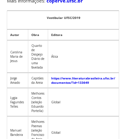
Mais informações:
coperve.ufsc.br
Vestibular UFSC/2019
Autor
Obra
Editora
Quarto
de
Carolina
Despejo
Maria de
Ática
Diário de
Jesus
uma
favelada
Jorge
Capitães
https://www.literaturabrasileira.ufsc.br/
Amado
da Areia
documentos/?id=133649
Melhores
Lygia
Contos
Fagundes
(seleção
Global
Telles
Eduardo
Portella)
Melhores
Poemas
Manuel
(seleção
Global
Bandeira
Francisco
de Assis