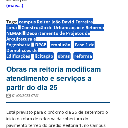
(mais…)
Tags:
campus Reitor João David Ferreira
Lima
Construção de Urbanização e Reforma
NEMAR
Departamento de Projetos de
Arquitetura e
Engenharia
DPAE
emolição
Fase 1 de
Demolições de
Edificações
licitação
obras
reforma
Obras na reitoria modificam
atendimento e serviços a
partir do dia 25
01/09/2023 07:31
Está previsto para o próximo dia 25 de setembro o
início da obra de reforma da cobertura do
pavimento térreo do prédio Reitoria 1, no Campus