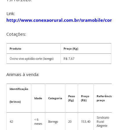
Link:
http://www.conexaorural.com.br/sramobile/conexao.h
Cotações:
Produto
Preço (Kg)
Ovino vivo aptidão corte (borego)
R$ 7,67
Animais à venda:
Identificação
Peso
Preço
Referência
Idade
Categoria
(Kg)
(R$)
preço
(brinco)
Sindicato
< 6
42
Borrego
20
153,40
Rural
meses
Alegrete