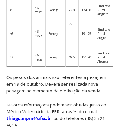
Sindicato
< 6
45
Borrego
22.8
174,88
Rural
meses
Alegrete
25
Sindicato
< 6
46
Borrego
191,75
Rural
meses
Alegrete
Sindicato
< 6
47
Borrego
18.5
151,90
Rural
meses
Alegrete
Os pesos dos animais são referentes à pesagem
em 19 de outubro. Deverá ser realizada nova
pesagem no momento da efetivação da venda.
Maiores informações podem ser obtidas junto ao
Médico Veterinário da FER, através do e-mail:
thiago.mpm@ufsc.br
ou do telefone: (48) 3721-
4614