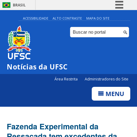
BRASIL
Simplifique!
ACESSIBILIDADE
ALTO CONTRASTE
MAPA DO SITE
Comunica BR
Participe
Acesso à informação
Legislação
Notícias da UFSC
Canais
Área Restrita
Administradores do Site
MENU
Fazenda Experimental da
Ressacada tem excedentes da