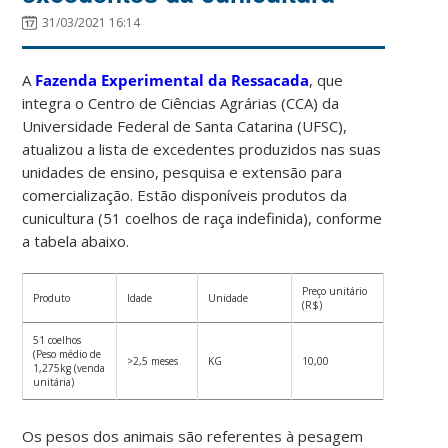
31/03/2021 16:14
A
Fazenda Experimental da Ressacada
, que
integra o Centro de Ciências Agrárias (CCA) da
Universidade Federal de Santa Catarina (UFSC),
atualizou a lista de excedentes produzidos nas suas
unidades de ensino, pesquisa e extensão para
comercialização. Estão disponíveis produtos da
cunicultura (51 coelhos de raça indefinida), conforme
a tabela abaixo.
Preço unitário
Produto
Idade
Unidade
(R$)
51 coelhos
(Peso médio de
>2,5 meses
KG
10,00
1,275kg (venda
unitária)
Os pesos dos animais são referentes à pesagem