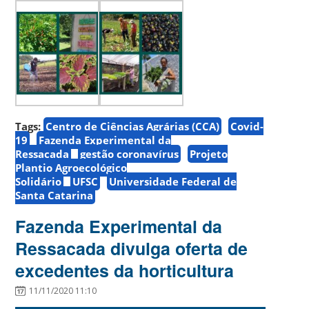
Tags:
Centro de Ciências Agrárias (CCA)
Covid-
19
Fazenda Experimental da
Ressacada
gestão coronavírus
Projeto
Plantio Agroecológico
Solidário
UFSC
Universidade Federal de
Santa Catarina
Fazenda Experimental da
Ressacada divulga oferta de
excedentes da horticultura
11/11/2020 11:10