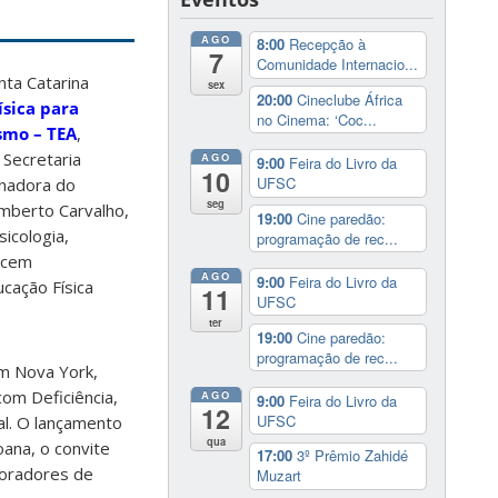
AGO
8:00
Recepção à
7
Comunidade Internacio...
nta Catarina
sex
20:00
Cineclube África
ísica para
no Cinema: ‘Coc...
smo – TEA
,
 Secretaria
AGO
9:00
Feira do Livro da
10
UFSC
enadora do
seg
mberto Carvalho,
19:00
Cine paredão:
icologia,
programação de rec...
ecem
AGO
9:00
Feira do Livro da
cação Física
11
UFSC
ter
19:00
Cine paredão:
programação de rec...
em Nova York,
om Deficiência,
AGO
9:00
Feira do Livro da
12
UFSC
al. O lançamento
qua
oana, o convite
17:00
3º Prêmio Zahidé
boradores de
Muzart