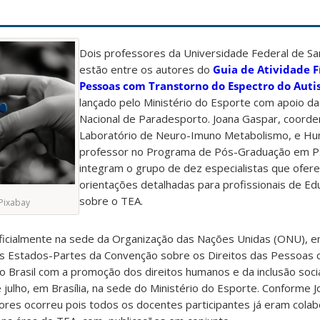
Dois professores da Universidade Federal de Sa
estão entre os autores do
Guia de Atividade F
Pessoas com Transtorno do Espectro do Auti
lançado pelo Ministério do Esporte com apoio da
Nacional de Paradesporto. Joana Gaspar, coord
Laboratório de Neuro-Imuno Metabolismo, e Hu
professor no Programa de Pós-Graduação em Ps
integram o grupo de dez especialistas que ofer
orientações detalhadas para profissionais de Edu
sobre o TEA.
Pixabay
oficialmente na sede da Organização das Nações Unidas (ONU), 
os Estados-Partes da Convenção sobre os Direitos das Pessoas c
 Brasil com a promoção dos direitos humanos e da inclusão soci
e julho, em Brasília, na sede do Ministério do Esporte. Conforme J
tores ocorreu pois todos os docentes participantes já eram cola