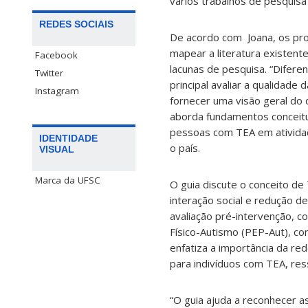
vários trabalhos de pesquis
REDES SOCIAIS
De acordo com Joana, os pro
mapear a literatura existent
Facebook
lacunas de pesquisa. “Difere
Twitter
principal avaliar a qualidad
Instagram
fornecer uma visão geral do 
aborda fundamentos conceitua
pessoas com TEA em atividade
IDENTIDADE
o país.
VISUAL
Marca da UFSC
O guia discute o conceito de 
interação social e redução
avaliação pré-intervenção, 
Físico-Autismo (PEP-Aut), co
enfatiza a importância da re
para indivíduos com TEA, ress
“O guia ajuda a reconhecer a