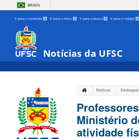
BRASIL
Ir para o conteúdo
1
Ir para o menu
2
Ir para a busca
3
Ir para o rodapé
4
Notícias da UFSC
Notícias
Destaque
Professore
Ministério 
atividade fí