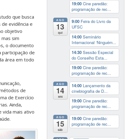
19:00
Cine paredão:
programação de rec...
studo que busca
AGO
9:00
Feira do Livro da
s de evidência e
13
UFSC
mo objetivo
qui
14:00
Seminário
, mas sim
Internacional ‘Ninguém...
los, o documento
14:30
Sessão Especial
a participação de
do Conselho Esta...
 da área em todo
19:00
Cine paredão:
programação de rec...
municação,
AGO
14:00
Lançamento da
14
 métodos de
cinebiografia de D...
ama de Exercício
sex
19:00
Cine paredão:
ias. Ainda,
programação de rec...
 vida mais ativo
AGO
19:00
Cine paredão:
aúde.
15
programação de rec...
sáb