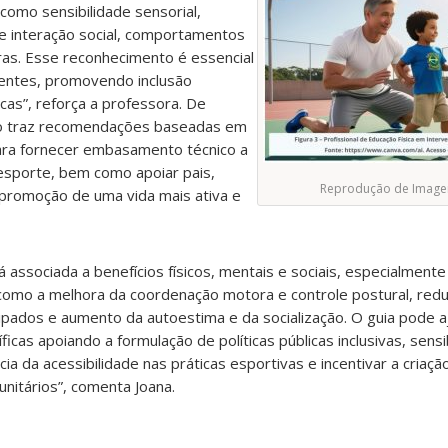
omo sensibilidade sensorial,
 e interação social, comportamentos
ras. Esse reconhecimento é essencial
ientes, promovendo inclusão
icas”, reforça a professora. De
o traz recomendações baseadas em
para fornecer embasamento técnico a
esporte, bem como apoiar pais,
Reprodução de Image
promoção de uma vida mais ativa e
stá associada a benefícios físicos, mentais e sociais, especialment
como a melhora da coordenação motora e controle postural, red
ados e aumento da autoestima e da socialização. O guia pode a
ficas apoiando a formulação de políticas públicas inclusivas, sensi
cia da acessibilidade nas práticas esportivas e incentivar a criaç
itários”, comenta Joana.