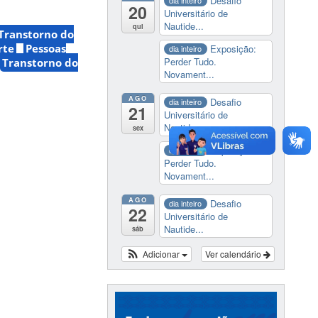
Desafio
dia inteiro
20
Universitário de
Nautide...
qui
 Transtorno do
rte
Pessoas
Exposição:
dia inteiro
Perder Tudo.
Transtorno do
Novament...
AGO
Desafio
dia inteiro
21
Universitário de
Nautide...
sex
Exposição:
dia inteiro
Perder Tudo.
Novament...
AGO
Desafio
dia inteiro
22
Universitário de
Nautide...
sáb
Adicionar
Ver calendário