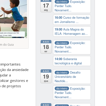
AGO
Exposição:
dia inteiro
17
Perder Tudo.
Novament...
seg
16:00
Curso de formação
em Jornalismo ...
19:00
Aula Magna do
IELA: Homenagem ao...
AGO
Exposição:
dia inteiro
m do Guia
18
Perder Tudo.
Novament...
ter
14:00
Soberania
tecnológica e digital
e importantes
ução da ansiedade
AGO
Desafio
dia inteiro
19
judar a
Universitário de
bilizar gestores e
Nautide...
qua
ão de projetos
Exposição:
dia inteiro
Perder Tudo.
Novament...
AGO