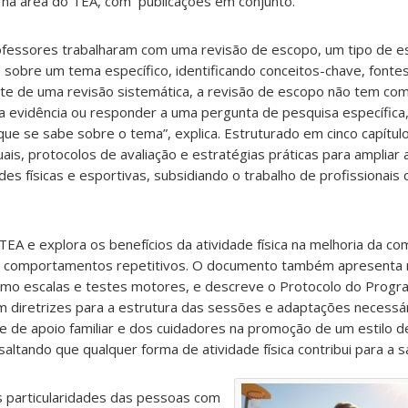
a na área do TEA, com publicações em conjunto.
fessores trabalharam com uma revisão de escopo, um tipo de e
e sobre um tema específico, identificando conceitos-chave, fonte
nte de uma revisão sistemática, a revisão de escopo não tem co
e da evidência ou responder a uma pergunta de pesquisa específica
que se sabe sobre o tema”, explica. Estruturado em cinco capítu
is, protocolos de avaliação e estratégias práticas para ampliar 
s físicas e esportivas, subsidiando o trabalho de profissionais
TEA e explora os benefícios da atividade física na melhoria da co
 de comportamentos repetitivos. O documento também apresenta
como escalas e testes motores, e descreve o Protocolo do Progr
m diretrizes para a estrutura das sessões e adaptações necessár
de de apoio familiar e dos cuidadores na promoção de um estilo de
altando que qualquer forma de atividade física contribui para a s
s particularidades das pessoas com