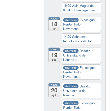
19:00
Aula Magna do
IELA: Homenagem ao...
AGO
Exposição:
dia inteiro
18
Perder Tudo.
Novament...
ter
14:00
Soberania
tecnológica e digital
AGO
Desafio
dia inteiro
19
Universitário de
Nautide...
qua
Exposição:
dia inteiro
Perder Tudo.
Novament...
AGO
Desafio
dia inteiro
20
Universitário de
Nautide...
qui
Exposição:
dia inteiro
Perder Tudo.