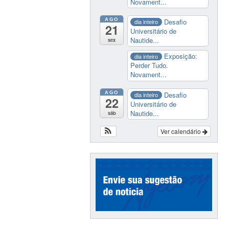
Novament...
AGO
Desafio
dia inteiro
21
Universitário de
Nautide...
sex
Exposição:
dia inteiro
Perder Tudo.
Novament...
AGO
Desafio
dia inteiro
22
Universitário de
Nautide...
sáb
Ver calendário