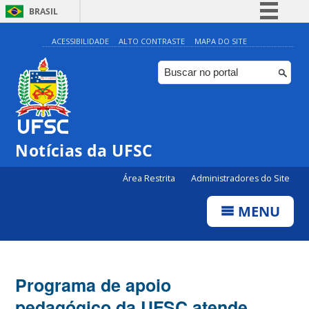
BRASIL
Simplifique!
ACESSIBILIDADE
ALTO CONTRASTE
MAPA DO SITE
Comunica BR
Participe
Acesso à informação
Legislação
Notícias da UFSC
Canais
Área Restrita
Administradores do Site
MENU
Programa de apoio
pedagógico da UFSC atende