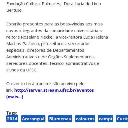
Fundação Cultural Palmares, Dora Lúcia de Lima
Bertulio.
Estarão presentes para as boas-vindas aos mais
novos integrantes da comunidade universitária a
reitora Roselane Neckel, a vice-reitora Lucia Helena
Martins Pacheco, pró-reitores, secretários
especiais, diretores de Departamentos
Administrativos e de Órgãos Suplementares,
servidores docentes, técnico-administrativos e
alunos da UFSC.
O evento terá transmissão ao vivo pelo
link:
http://server.stream.ufsc.br/eventos
(mais…)
Tags:
2014
Araranguá
Blumenau
calouros
campi
Curi