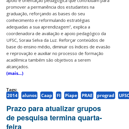
apoio e orientação pedagógica que contribuam para
promover a permanência dos estudantes na
graduação, reforçando as bases do seu
conhecimento e reformulando estratégias
adequadas a sua aprendizagem”, explica a
coordenadora de avaliação e apoio pedagógico da
UFSC, Soraia Selva da Luz. Reforçar conteúdos de
base do ensino médio, diminuir os índices de evasão
e reprovação e auxiliar no processo de formação
acadêmica também são objetivos a serem
alcançados.
(mais…)
Tags:
2014
alunos
Caap
FI
Piape
PRAE
prograd
UFS
Prazo para atualizar grupos
de pesquisa termina quarta-
feira