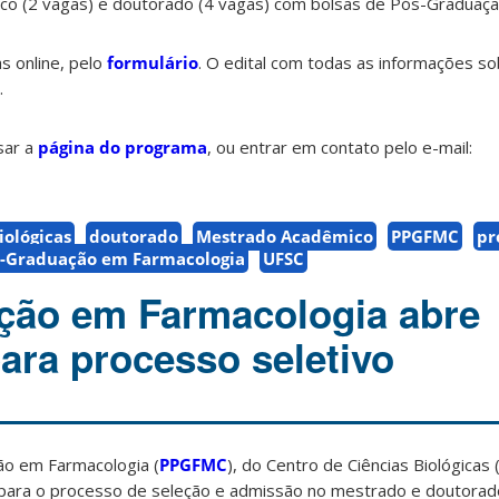
co (2 vagas) e doutorado (4 vagas) com bolsas de Pós-Graduaçã
s online, pelo
formulário
. O edital com todas as informações s
.
sar a
página do programa
, ou entrar em contato pelo e-mail:
iológicas
doutorado
Mestrado Acadêmico
PPGFMC
pr
s-Graduação em Farmacologia
UFSC
ção em Farmacologia abre
para processo seletivo
o em Farmacologia (
PPGFMC
), do Centro de Ciências Biológicas
 para o processo de seleção e admissão no mestrado e doutorado