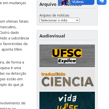
ete em mudanças
Arquivo de notícias
Arquivo de notícias
m vítimas fatais:
masculino,
 Outro dado
Audiovisual
mido a substância
s favorecidas da
aponta Ellen.
ira, de forma a
esquisa é uma
adas na detecção
gias
estão em
mplo do que já
envolvimento de
entizar os