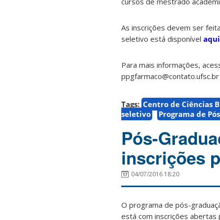
cursos de mestrado acadêmi
As inscrições devem ser feita
seletivo está disponível
aqui
Para mais informações, aces
ppgfarmaco@contato.ufsc.br
Tags:
Centro de Ciências B
seletivo
Programa de Pó
Pós-Gradua
inscrições 
04/07/2016 18:20
O programa de pós-graduaçã
está com inscrições abertas