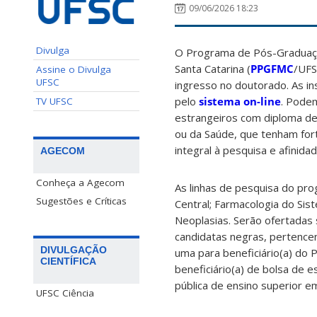
09/06/2026 18:23
Divulga
O Programa de Pós-Graduaçã
Santa Catarina (
PPGFMC
/UFS
Assine o Divulga
UFSC
ingresso no doutorado. As in
pelo
sistema on-line
. Podem
TV UFSC
estrangeiros com diploma de
ou da Saúde, que tenham forte
integral à pesquisa e afinid
AGECOM
Conheça a Agecom
As linhas de pesquisa do pr
Sugestões e Críticas
Central; Farmacologia do Sis
Neoplasias. Serão ofertadas
candidatas negras, pertence
DIVULGAÇÃO
uma para beneficiário(a) do
CIENTÍFICA
beneficiário(a) de bolsa de
pública de ensino superior e
UFSC Ciência