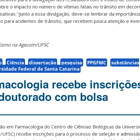
sobre o impacto
no número de vítimas fatais no trânsito em decor
ativas: “Junto a essa divulgação, deve-se lembrar da importânci
o para acidentes de trânsito, que recebem pouca atenção e inve
nalismo na Agecom/UFSC
o
Ciência
dissertação
pesquisa
PPGFMC
substâncias
rsidade Federal de Santa Catarina
acologia recebe inscriçõe
doutorado com bolsa
 em Farmacologia do Centro de Ciências Biológicas da Univers
UFSC) recebe inscrições para o processo de seleção e admissã