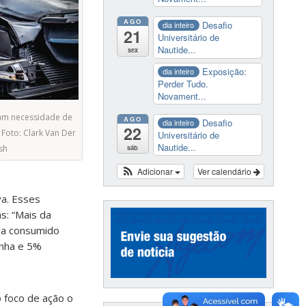
AGO
Desafio
dia inteiro
21
Universitário de
Nautide...
sex
Exposição:
dia inteiro
Perder Tudo.
Novament...
am necessidade de
AGO
Desafio
dia inteiro
22
. Foto: Clark Van Der
Universitário de
Nautide...
sáb
sh
Adicionar
Ver calendário
va. Esses
s: “Mais da
ia consumido
onha e 5%
o foco de ação o