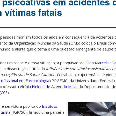
 psicoativas em acidentes 
 vítimas fatais
l pessoas morram todos os anos em consequência de acidentes d
nto da Organização Mundial da Saúde (OMS) coloca o Brasil como
o mundo e alerta que o tema é uma questão emergente de saúde p
er um recorte dessa situação, a pesquisadora
Ellen
Marcelina S
 a dissertação intitulada
Influência de substâncias psicoativas no
 na região sul de Santa Catarina
. O trabalho, cuja temática é pione
ofissional em Farmacologia
(PPGFMC) da Universidade Federal d
 professora
Alcíbia Helena de Azevedo Maia
, do Departamento de
(CCS).
é servidora pública do
Instituto
tarina
(IGP/SC), firmou uma parceria