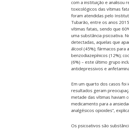
com a instituição e analisou r
toxicológicos das vítimas fat
foram atendidas pelo Institu
Tubarão, entre os anos 2015 
vítimas fatais, sendo que 60
uma substância psicoativa. N
detectadas, aquelas que apa
álcool (45%); fármacos para a
benzodiazepínicos (12%); coc
(6%) – este último grupo incl
antidepressivos e anfetamina
Em um quarto dos casos foi i
resultados geram preocupação
metade das vítimas haviam c
medicamento para a ansieda
analgésicos opioides”, expli
Os psicoativos são substânci