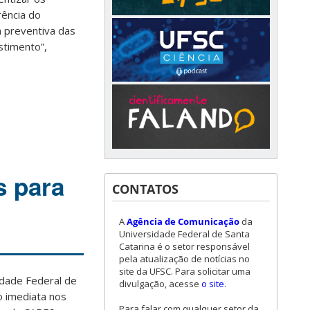
rência do
a preventiva das
stimento”,
s para
CONTATOS
A
Agência de Comunicação
da
Universidade Federal de Santa
Catarina é o setor responsável
pela atualização de notícias no
site da UFSC. Para solicitar uma
idade Federal de
divulgação, acesse
o site
.
o imediata nos
Para falar com qualquer setor da