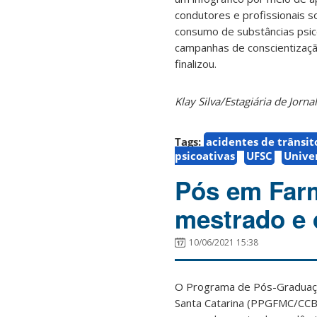
condutores e profissionais 
consumo de substâncias psico
campanhas de conscientizaçã
finalizou.
Klay Silva/Estagiária de Jor
Tags:
acidentes de trânsit
psicoativas
UFSC
Unive
Pós em Farm
mestrado e 
10/06/2021 15:38
O Programa de Pós-Graduação
Santa Catarina (PPGFMC/CCB/