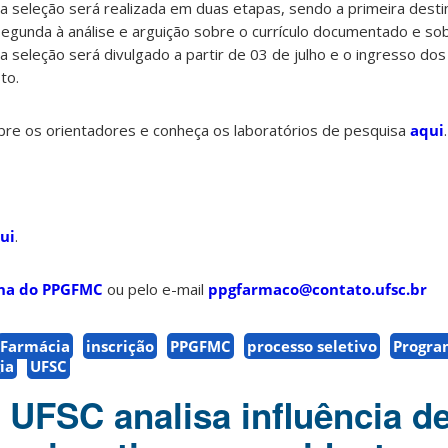
e a seleção será realizada em duas etapas, sendo a primeira desti
segunda à análise e arguição sobre o currículo documentado e sob
da seleção será divulgado a partir de 03 de julho e o ingresso do
to.
re os orientadores e conheça os laboratórios de pesquisa
aqui
.
ui
.
na do PPGFMC
ou pelo e-mail
ppgfarmaco@contato.ufsc.br
Farmácia
inscrição
PPGFMC
processo seletivo
Progra
ia
UFSC
 UFSC analisa influência d