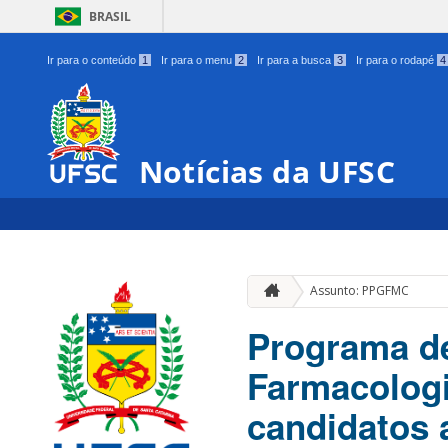
BRASIL
Ir para o conteúdo
1
Ir para o menu
2
Ir para a busca
3
Ir para o rodapé
4
Notícias da UFSC
Assunto: PPGFMC
Programa d
Farmacologi
candidatos 