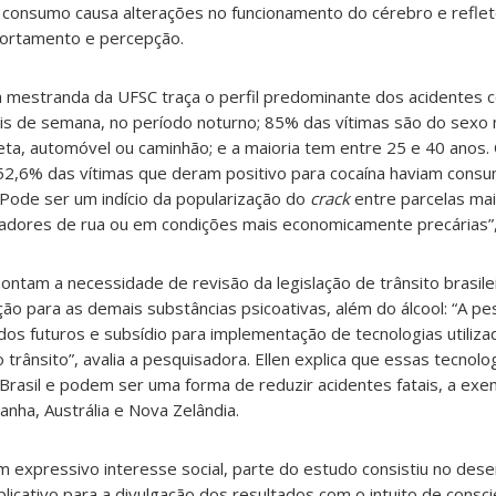
u consumo causa alterações no funcionamento do cérebro e refl
ortamento e percepção.
 mestranda da UFSC traça o perfil predominante dos acidentes co
ais de semana, no período noturno; 85% das vítimas são do sexo 
ta, automóvel ou caminhão; e a maioria tem entre 25 e 40 anos.
52,6% das vítimas que deram positivo para cocaína haviam consu
“Pode ser um indício da popularização do
crack
entre parcelas mai
dores de rua ou em condições mais economicamente precárias”, 
ontam a necessidade de revisão da legislação de trânsito brasile
ação para as demais substâncias psicoativas, além do álcool: “A p
dos futuros e subsídio para
implementação de tecnologias utiliz
 trânsito”, avalia a pesquisadora. Ellen explica que essas tecnolo
rasil e podem ser uma forma de reduzir acidentes fatais, a exe
anha, Austrália e Nova Zelândia.
m expressivo interesse social, parte do estudo consistiu no des
licativo para a divulgação dos resultados com o intuito de consci