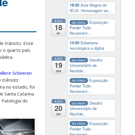
de
19:00
Aula Magna do
IELA: Homenagem ao...
AGO
Exposição:
dia inteiro
18
Perder Tudo.
Novament...
ter
14:00
Soberania
e trânsito. Esse
tecnológica e digital
 o quarto país
ública.
AGO
Desafio
dia inteiro
19
Universitário de
Nautide...
qua
pillere Scheeren
 trânsito:
Exposição:
dia inteiro
Perder Tudo.
ira no estado, foi
Novament...
e Santa Catarina
 Patologia do
AGO
Desafio
dia inteiro
20
Universitário de
Nautide...
qui
Exposição:
dia inteiro
Perder Tudo.
Novament...