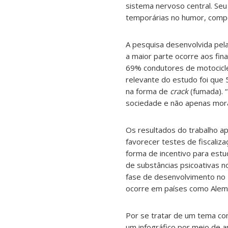
sistema nervoso central. Se
temporárias no humor, comp
A pesquisa desenvolvida pela
a maior parte ocorre aos fin
69% condutores de motocicle
relevante do estudo foi que 
na forma de
crack
(fumada). 
sociedade e não apenas mora
Os resultados do trabalho ap
favorecer testes de fiscaliz
forma de
incentivo para estu
de
substâncias psicoativas
no
fase de desenvolvimento no B
ocorre em países como
Alem
Por se tratar de um tema co
um infográfico por meio de ap