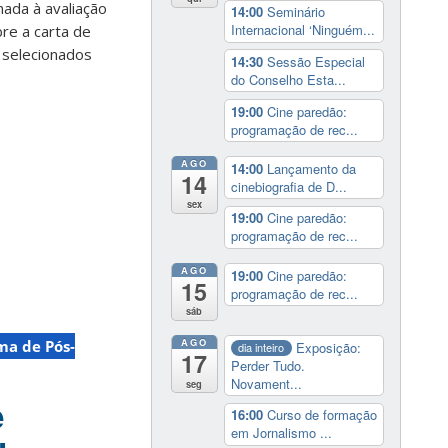
nada à avaliação
14:00
Seminário
Internacional ‘Ninguém...
re a carta de
s selecionados
14:30
Sessão Especial
do Conselho Esta...
19:00
Cine paredão:
programação de rec...
AGO
14:00
Lançamento da
14
cinebiografia de D...
sex
19:00
Cine paredão:
programação de rec...
AGO
19:00
Cine paredão:
15
programação de rec...
sáb
AGO
ma de Pós-
Exposição:
dia inteiro
17
Perder Tudo.
Novament...
seg
e
16:00
Curso de formação
em Jornalismo ...