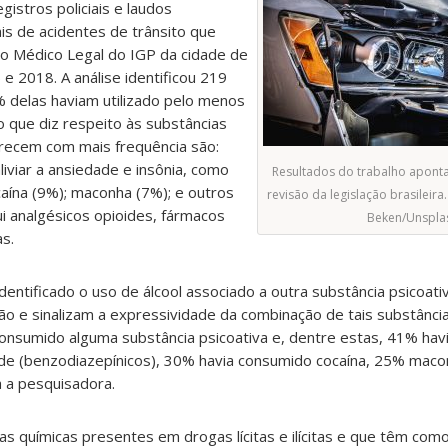
egistros policiais e laudos
ais de acidentes de trânsito que
to Médico Legal do IGP da cidade de
e 2018. A análise identificou 219
% delas haviam utilizado pelo menos
o que diz respeito às substâncias
recem com mais frequência são:
liviar a ansiedade e insônia, como
Resultados do trabalho apont
aína (9%); maconha (7%); e outros
revisão da legislação brasileira
ui analgésicos opioides, fármacos
Beken/Unspla
s.
dentificado o
uso de álcool associado a outra substância psicoati
 e sinalizam a expressividade da combinação de tais substância
onsumido alguma substância psicoativa e, dentre estas, 41% hav
de (benzodiazepínicos), 30% havia consumido cocaína, 25% mac
ca a pesquisadora.
as químicas presentes em drogas lícitas e ilícitas e que têm com