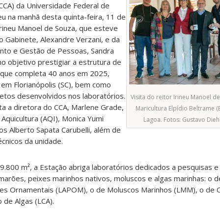
(CCA) da Universidade Federal de
eu na manhã desta quinta-feira, 11 de
 Irineu Manoel de Souza, que esteve
Gabinete, Alexandre Verzani, e da
ento e Gestão de Pessoas, Sandra
o objetivo prestigiar a estrutura de
 que completa 40 anos em 2025,
, em Florianópolis (SC), bem como
jetos desenvolvidos nos laboratórios.
Visita do reitor Irineu Manoel d
ta a diretora do CCA, Marlene Grade,
Maricultura Elpídio Beltrame (
Aquicultura (AQI), Monica Yumi
Lagoa. Fotos: Gustavo Die
os Alberto Sapata Carubelli, além de
cnicos da unidade.
.800 m², a Estação abriga laboratórios dedicados a pesquisas e
amarões, peixes marinhos nativos, moluscos e algas marinhas: o de
xes Ornamentais (LAPOM), o de Moluscos Marinhos (LMM), o de
 de Algas (LCA).