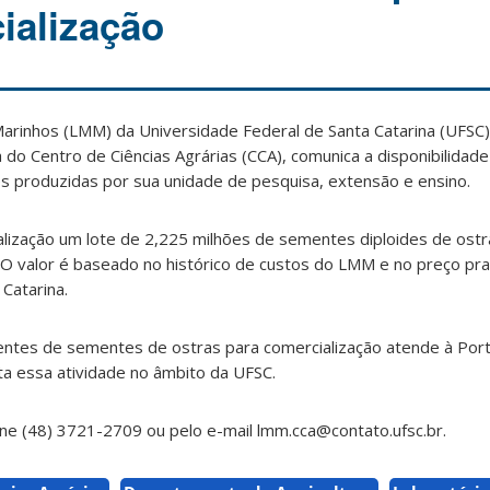
ialização
arinhos (LMM) da Universidade Federal de Santa Catarina (UFSC),
do Centro de Ciências Agrárias (CCA), comunica a disponibilida
s produzidas por sua unidade de pesquisa, extensão e ensino.
alização um lote de 2,225 milhões de sementes diploides de ostra
. O valor é baseado no histórico de custos do LMM e no preço pra
Catarina.
entes de sementes de ostras para comercialização atende à Port
 essa atividade no âmbito da UFSC.
ne (48) 3721-2709 ou pelo e-mail lmm.cca@contato.ufsc.br.