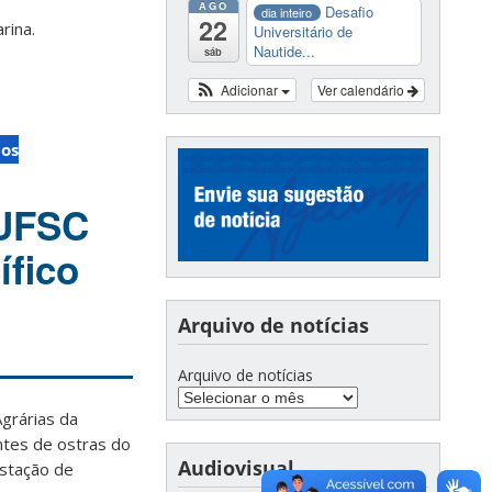
AGO
Desafio
dia inteiro
22
rina.
Universitário de
Nautide...
sáb
Adicionar
Ver calendário
cos
 UFSC
ífico
Arquivo de notícias
Arquivo de notícias
grárias da
ntes de ostras do
Audiovisual
Estação de