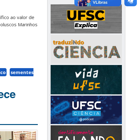
fico ao valor de
Moluscos Marinhos
ico
sementes
ece