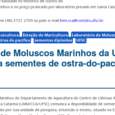
é baseado no histórico de custos do
nhos e no preço praticado por laboratório privado em Santa Cata
one (48) 3721 2709 ou pelo e-mail
lmm.cca@contato.ufsc.br
.
uicultura
Estação de Maricultura
Laboratório de Molus
tras do pacífico
sementes diploides
UFSC
 de Moluscos Marinhos da
za sementes de ostra-do-pac
arinhos do Departamento de Aquicultura do Centro de Ciências A
ta Catarina (LMM/CCA/UFSC) comunica a disponibilidade de seme
as por sua unidade de pesquisa, extensão e ensino, situado na 