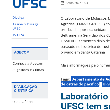
22/06/2026 18:33
Divulga
O Laboratório de Moluscos M
Agrárias (LMM/CCA/UFSC) com
Assine o Divulga
UFSC
produzidas por sua unidade d
Beltrame, na Servidão dos C
TV UFSC
1.650.000 sementes diploides
baseado no histórico de cust
privado em Santa Catarina.
AGECOM
Conheça a Agecom
Mais informações pelo númer
Sugestões e Críticas
Tags:
Departamento de Aq
de ostras do pacífico
UFS
DIVULGAÇÃO
CIENTÍFICA
Laboratório
UFSC Ciência
UFSC tem se