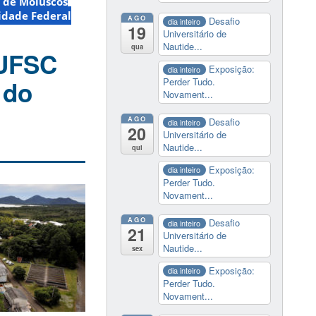
 de Moluscos
idade Federal
AGO
Desafio
dia inteiro
19
Universitário de
Nautide...
qua
 UFSC
Exposição:
dia inteiro
 do
Perder Tudo.
Novament...
AGO
Desafio
dia inteiro
20
Universitário de
Nautide...
qui
Exposição:
dia inteiro
Perder Tudo.
Novament...
AGO
Desafio
dia inteiro
21
Universitário de
Nautide...
sex
Exposição:
dia inteiro
Perder Tudo.
Novament...