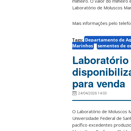
milheiro.
O valor do milheiro 
Laboratório de Moluscos Mari
Mais informações pelo telef
Tags:
Departamento de Aq
Marinhos
sementes de os
Laboratório
disponibili
para venda
24/04/2026 14:03
O Laboratório de Moluscos M
Universidade Federal de San
pacífico excedentes produzid