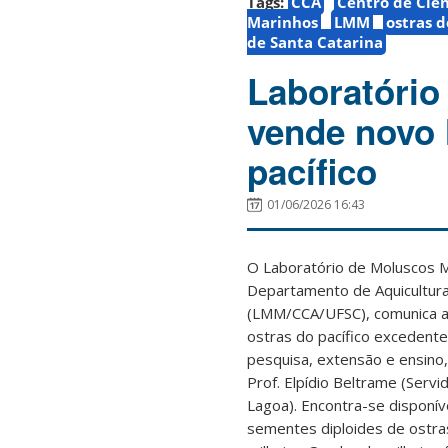
Tags:
CCA
Centro de Ciên
Marinhos
LMM
ostras d
de Santa Catarina
Laboratório
vende novo 
pacífico
01/06/2026 16:43
O Laboratório de Moluscos M
Departamento de Aquicultura
(LMM/CCA/UFSC), comunica a
ostras do pacífico excedent
pesquisa, extensão e ensino,
Prof. Elpídio Beltrame (Serv
Lagoa).
Encontra-se disponív
sementes diploides de ostras