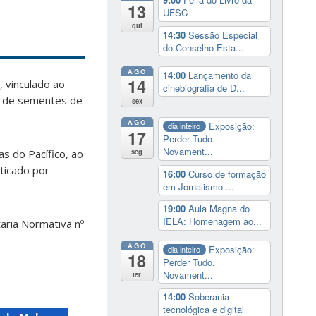
13
UFSC
qui
14:30
Sessão Especial
do Conselho Esta...
AGO
14:00
Lançamento da
14
 vinculado ao
cinebiografia de D...
de de sementes de
sex
AGO
Exposição:
dia inteiro
17
Perder Tudo.
Novament...
seg
s do Pacífico, ao
ticado por
16:00
Curso de formação
em Jornalismo ...
19:00
Aula Magna do
IELA: Homenagem ao...
aria Normativa nº
AGO
Exposição:
dia inteiro
18
Perder Tudo.
Novament...
ter
14:00
Soberania
tecnológica e digital