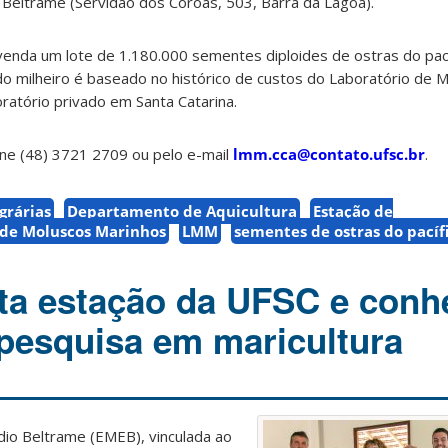
o Beltrame (Servidão dos Coroas, 503, Barra da Lagoa).
venda um lote de 1.180.000 sementes diploides de ostras do pací
do milheiro é baseado no histórico de custos do Laboratório de 
oratório privado em Santa Catarina.
one (48) 3721 2709 ou pelo e-mail
lmm.cca@contato.ufsc.br
.
grárias
Departamento de Aquicultura
Estação de
 de Moluscos Marinhos
LMM
sementes de ostras do pacíf
sita estação da UFSC e conh
pesquisa em maricultura
ídio Beltrame (EMEB), vinculada ao