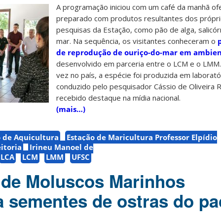
A programação iniciou com um café da manhã ofe
preparado com produtos resultantes dos próprio
pesquisas da Estação, como pão de alga, salicór
mar. Na sequência, os visitantes conheceram o
de reprodução de ouriço-do-mar em ambien
desenvolvido em parceria entre o LCM e o LMM.
vez no país, a espécie foi produzida em laborató
conduzido pelo pesquisador Cássio de Oliveira
recebido destaque na mídia nacional.
(mais…)
de Aquicultura
Estação de Maricultura Professor Elpídio
itoria
Irineu Manoel de
LCA
LCM
LMM
UFSC
 de Moluscos Marinhos
a sementes de ostras do pac