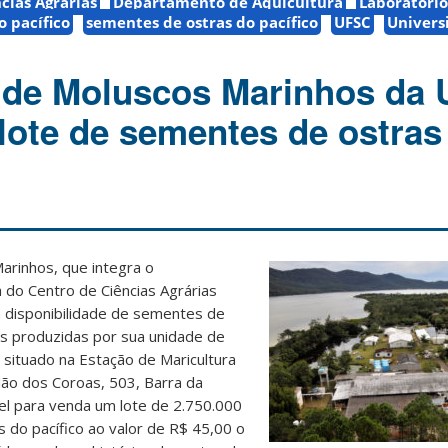
cias Agrárias
Departamento de Aquicultura
Laboratório
o pacífico
sementes de ostras do pacífico
UFSC
Univers
 de Moluscos Marinhos da
lote de sementes de ostras
arinhos, que integra o
 do Centro de Ciências Agrárias
 disponibilidade de sementes de
es produzidas por sua unidade de
 situado na Estação de Maricultura
idão dos Coroas, 503, Barra da
el para venda um lote de 2.750.000
 do pacífico ao valor de R$ 45,00 o