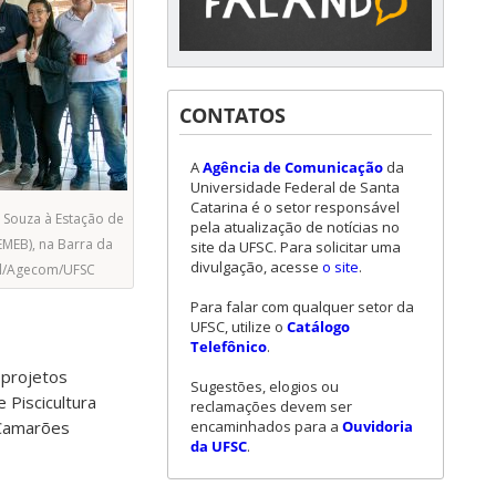
CONTATOS
A
Agência de Comunicação
da
Universidade Federal de Santa
Catarina é o setor responsável
e Souza à Estação de
pela atualização de notícias no
EMEB), na Barra da
site da UFSC. Para solicitar uma
divulgação, acesse
o site
.
hl/Agecom/UFSC
Para falar com qualquer setor da
UFSC, utilize o
Catálogo
Telefônico
.
 projetos
Sugestões, elogios ou
 Piscicultura
reclamações devem ser
encaminhados para a
Ouvidoria
 Camarões
da UFSC
.