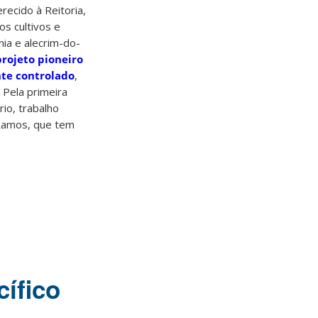
recido à Reitoria,
s cultivos e
nia e alecrim-do-
projeto pioneiro
te controlado
,
 Pela primeira
rio, trabalho
 Ramos, que tem
ífico