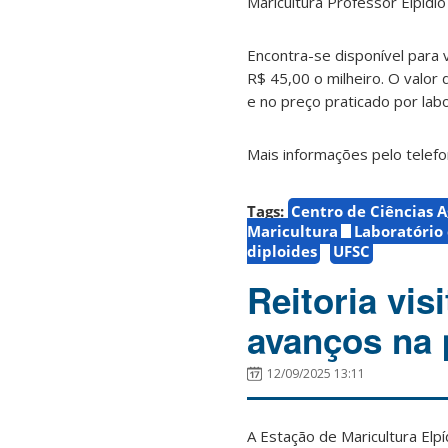
Maricultura Professor Elpídi
Encontra-se disponível para 
R$ 45,00 o milheiro.
O valor 
e no preço praticado por lab
Mais informações pelo telef
Tags:
Centro de Ciências A
Maricultura
Laboratório
diploides
UFSC
Reitoria vi
avanços na 
12/09/2025 13:11
A Estação de Maricultura Elp