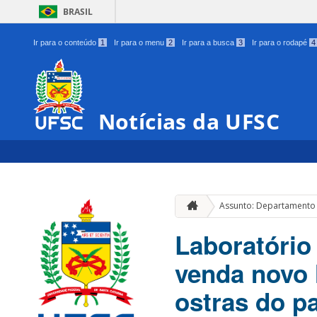
BRASIL
Ir para o conteúdo
1
Ir para o menu
2
Ir para a busca
3
Ir para o rodapé
4
Notícias da UFSC
Assunto: Departamento 
Laboratório
venda novo 
ostras do pa