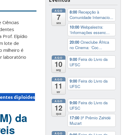
AGO
8:00
Recepção à
7
Comunidade Internacio...
 Ciências
sex
10:00
Webpalestra:
edentes
‘Informações essenc...
 Prof. Elpídio
20:00
Cineclube África
m lote de
no Cinema: ‘Coc...
o milheiro é
r laboratório
AGO
9:00
Feira do Livro da
10
UFSC
seg
AGO
9:00
Feira do Livro da
11
UFSC
ter
entes diploides
AGO
9:00
Feira do Livro da
12
UFSC
M) da
qua
17:00
3º Prêmio Zahidé
Muzart
eis
AGO
9:00
Feira do Livro da