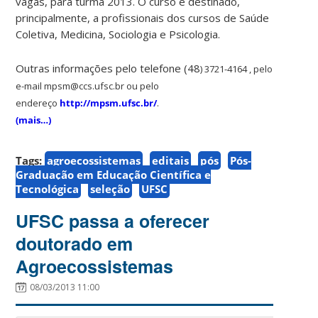
vagas, para turma 2013. O curso é destinado,
principalmente, a profissionais dos cursos de Saúde
Coletiva, Medicina, Sociologia e Psicologia.
Outras informações pelo telefone (48
) 3721-4164
, pelo
e-mail
mpsm@ccs.ufsc.br ou pelo
endereço
http://mpsm.ufsc.br/
.
(mais…)
Tags:
agroecossistemas
editais
pós
Pós-
Graduação em Educação Científica e
Tecnológica
seleção
UFSC
UFSC passa a oferecer
doutorado em
Agroecossistemas
08/03/2013 11:00