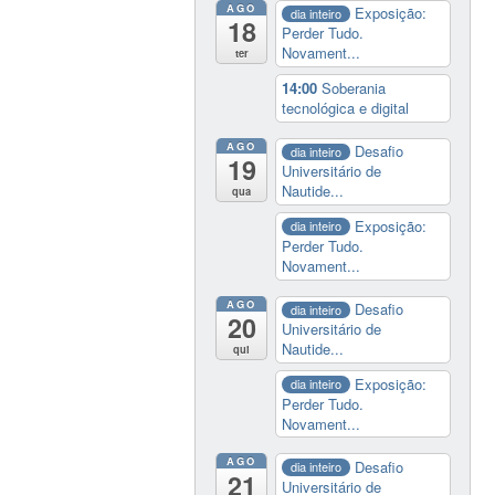
AGO
Exposição:
dia inteiro
18
Perder Tudo.
Novament...
ter
14:00
Soberania
tecnológica e digital
AGO
Desafio
dia inteiro
19
Universitário de
Nautide...
qua
Exposição:
dia inteiro
Perder Tudo.
Novament...
AGO
Desafio
dia inteiro
20
Universitário de
Nautide...
qui
Exposição:
dia inteiro
Perder Tudo.
Novament...
AGO
Desafio
dia inteiro
21
Universitário de