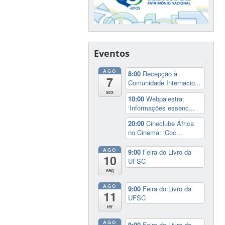
Eventos
AGO
8:00
Recepção à
7
Comunidade Internacio...
sex
10:00
Webpalestra:
‘Informações essenc...
20:00
Cineclube África
no Cinema: ‘Coc...
AGO
9:00
Feira do Livro da
10
UFSC
seg
AGO
9:00
Feira do Livro da
11
UFSC
ter
AGO
9:00
Feira do Livro da