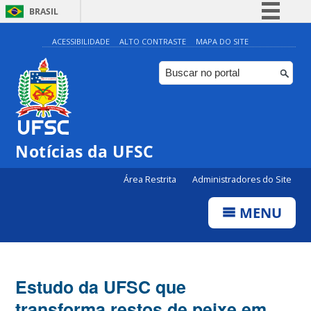
BRASIL
Simplifique!
ACESSIBILIDADE
ALTO CONTRASTE
MAPA DO SITE
Comunica BR
Participe
Acesso à informação
Legislação
Notícias da UFSC
Canais
Área Restrita
Administradores do Site
MENU
Estudo da UFSC que
transforma restos de peixe em