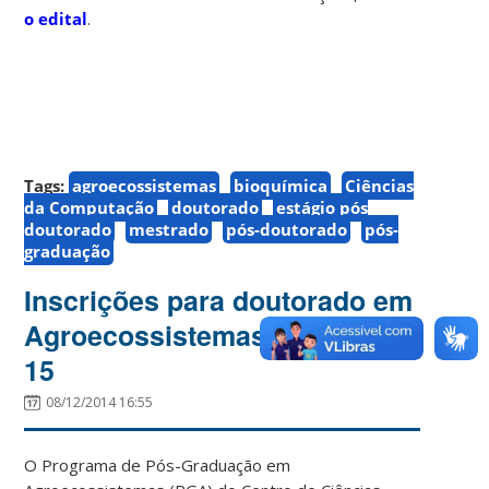
o edital
.
Tags:
agroecossistemas
bioquímica
Ciências
da Computação
doutorado
estágio pós
doutorado
mestrado
pós-doutorado
pós-
graduação
Inscrições para doutorado em
Agroecossistemas abrem dia
15
08/12/2014 16:55
O Programa de Pós-Graduação em