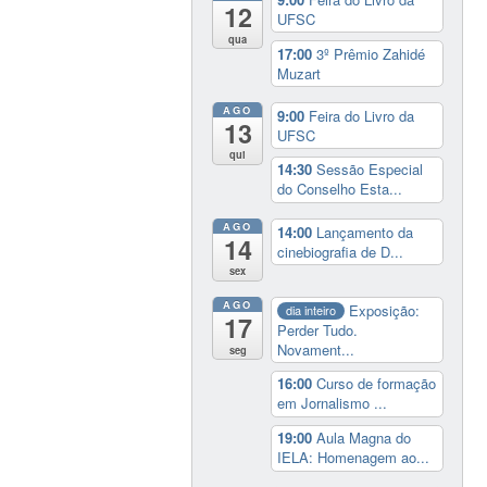
12
UFSC
qua
17:00
3º Prêmio Zahidé
Muzart
AGO
9:00
Feira do Livro da
13
UFSC
qui
14:30
Sessão Especial
do Conselho Esta...
AGO
14:00
Lançamento da
14
cinebiografia de D...
sex
AGO
Exposição:
dia inteiro
17
Perder Tudo.
Novament...
seg
16:00
Curso de formação
em Jornalismo ...
19:00
Aula Magna do
IELA: Homenagem ao...