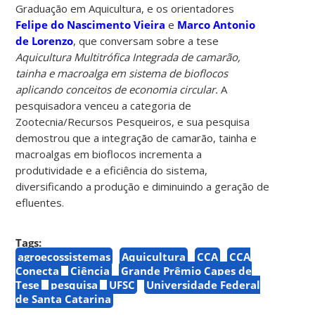
Graduação em Aquicultura, e os orientadores
Felipe do Nascimento Vieira
e
Marco Antonio
de Lorenzo
, que conversam sobre a tese
Aquicultura Multitrófica Integrada de camarão,
tainha e macroalga em sistema de bioflocos
aplicando conceitos de economia circular.
A
pesquisadora venceu a categoria de
Zootecnia/Recursos Pesqueiros, e sua pesquisa
demostrou que a integração de camarão, tainha e
macroalgas em bioflocos incrementa a
produtividade e a eficiência do sistema,
diversificando a produção e diminuindo a geração de
efluentes.
Tags:
agroecossistemas
Aquicultura
CCA
CCA
Conecta
Ciência
Grande Prêmio Capes de
Tese
pesquisa
UFSC
Universidade Federal
de Santa Catarina