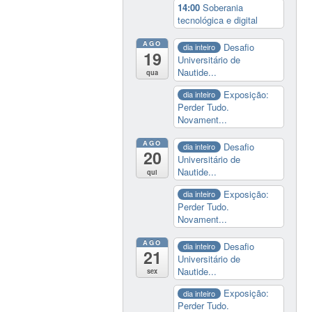
14:00
Soberania
tecnológica e digital
AGO
Desafio
dia inteiro
19
Universitário de
Nautide...
qua
Exposição:
dia inteiro
Perder Tudo.
Novament...
AGO
Desafio
dia inteiro
20
Universitário de
Nautide...
qui
Exposição:
dia inteiro
Perder Tudo.
Novament...
AGO
Desafio
dia inteiro
21
Universitário de
Nautide...
sex
Exposição:
dia inteiro
Perder Tudo.