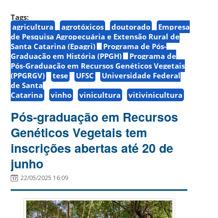
Tags:
agricultura
agrotóxicos
doutorado
Empresa
de Pesquisa Agropecuária e Extensão Rural de
Santa Catarina (Epagri)
Programa de Pós-
Graduação em História (PPGH)
Programa de
Pós-Graduação em Recursos Genéticos Vegetais
(PPGRGV)
tese
UFSC
Universidade Federal
de Santa
Catarina
vinho
vinicultura
vitivinicultura
Pós-graduação em Recursos
Genéticos Vegetais tem
inscrições abertas até 20 de
junho
22/05/2025 16:09