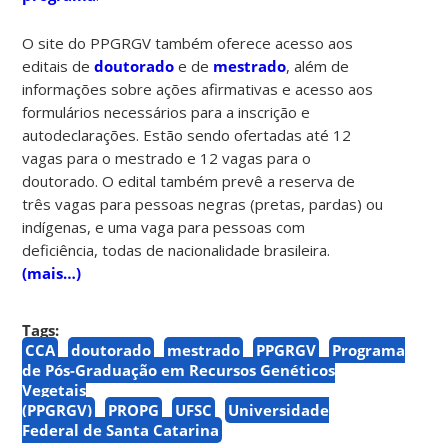
O site do PPGRGV também oferece acesso aos
editais de
doutorado
e de
mestrado
, além de
informações sobre ações afirmativas e acesso aos
formulários necessários para a inscrição e
autodeclarações. Estão sendo ofertadas até 12
vagas para o mestrado e 12 vagas para o
doutorado. O edital também prevê a reserva de
três vagas para pessoas negras (pretas, pardas) ou
indígenas, e uma vaga para pessoas com
deficiência, todas de nacionalidade brasileira.
(mais…)
Tags:
CCA
doutorado
mestrado
PPGRGV
Programa
de Pós-Graduação em Recursos Genéticos
Vegetais
(PPGRGV)
PROPG
UFSC
Universidade
Federal de Santa Catarina