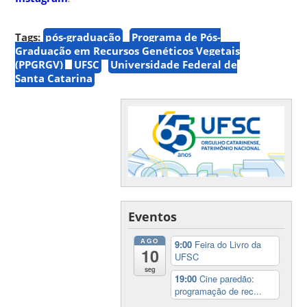
Tags:
pós-graduação
Programa de Pós-
Graduação em Recursos Genéticos Vegetais
(PPGRGV)
UFSC
Universidade Federal de
Santa Catarina
Eventos
AGO
9:00
Feira do Livro da
10
UFSC
seg
19:00
Cine paredão:
programação de rec...