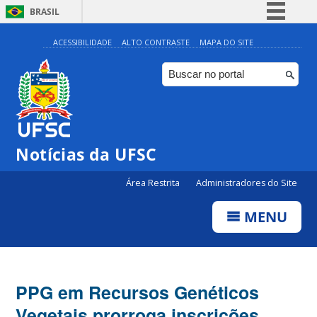
BRASIL
Simplifique!
ACESSIBILIDADE
ALTO CONTRASTE
MAPA DO SITE
Comunica BR
Participe
Acesso à informação
Legislação
Notícias da UFSC
Canais
Área Restrita
Administradores do Site
MENU
PPG em Recursos Genéticos
Vegetais prorroga inscrições