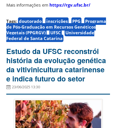
Mais informações em
https://rgv.ufsc.br/
Tags:
doutorado
inscrições
PPG
Programa
de Pós-Graduação em Recursos Genéticos
Vegetais (PPGRGV)
UFSC
Universidade
Federal de Santa Catarina
Estudo da UFSC reconstrói
história da evolução genética
da vitivinicultura catarinense
e indica futuro do setor
23/06/2025 13:30