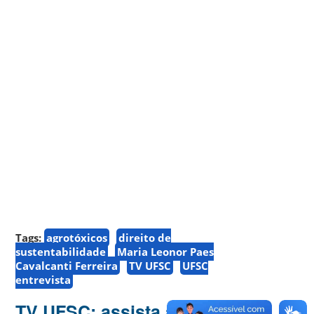
Tags:
agrotóxicos
direito de
sustentabilidade
Maria Leonor Paes
Cavalcanti Ferreira
TV UFSC
UFSC
entrevista
TV UFSC: assista à entrevista