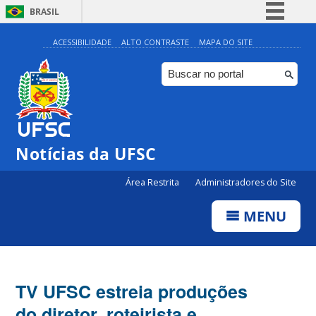
BRASIL
Simplifique!
ACESSIBILIDADE
ALTO CONTRASTE
MAPA DO SITE
Comunica BR
Participe
Acesso à informação
Legislação
Notícias da UFSC
Canais
Área Restrita
Administradores do Site
MENU
TV UFSC estreia produções
do diretor, roteirista e