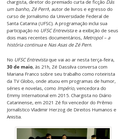
chargista, diretor do premiado curta de ficção
Dás
um banho, Zé Perri
!, autor de livros e egresso do
curso de Jornalismo da Universidade Federal de
Santa Catarina (UFSC). A programação inclui sua
participação no
UFSC Entrevista
e a exibição de seus
dois mais recentes documentários,
Metropol – a
história continua
e
Nas Asas de Zé Perr
i.
No
UFSC Entrevista
que vai ao ar nesta terça-feira,
30 de maio
, às 21h, Zé Dassilva conversa com
Mariana Franco sobre seu trabalho como roteirista
da TV Globo, onde atuou em programas de humor,
séries e novelas, como
Império
, vencedora do
Emmy International em 2015. Chargista no Diário
Catarinense, em 2021 Zé foi vencedor do Prêmio
Jornalístico Vladimir Herzog de Direitos Humanos e
Anistia.