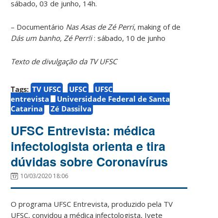
sábado, 03 de junho, 14h.
– Documentário
Nas Asas de Zé Perri
, making of de
Dás um banho, Zé Perr!i
: sábado, 10 de junho
Texto de divulgação da TV UFSC
Tags:
TV UFSC
UFSC
UFSC
entrevista
Universidade Federal de Santa
Catarina
Zé Dassilva
UFSC Entrevista: médica
infectologista orienta e tira
dúvidas sobre Coronavírus
10/03/2020 18:06
O programa UFSC Entrevista, produzido pela TV
UFSC, convidou a médica infectologista, Ivete