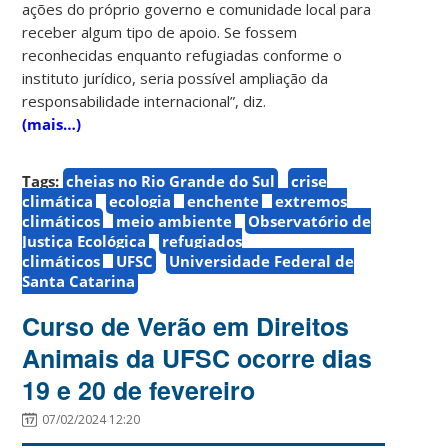
ações do próprio governo e comunidade local para
receber algum tipo de apoio. Se fossem
reconhecidas enquanto refugiadas conforme o
instituto jurídico, seria possível ampliação da
responsabilidade internacional”, diz.
(mais…)
Tags:
cheias no Rio Grande do Sul
crise
climática
ecologia
enchente
extremos
climáticos
meio ambiente
Observatório de
Justiça Ecológica
refugiados
climáticos
UFSC
Universidade Federal de
Santa Catarina
Curso de Verão em Direitos
Animais da UFSC ocorre dias
19 e 20 de fevereiro
07/02/2024 12:20