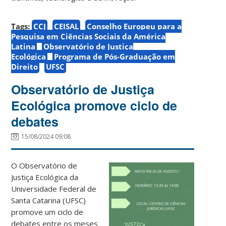
Tags:
CCJ
CEISAL
Conselho Europeu para a
Pesquisa em Ciências Sociais da América
Latina
Observatório de Justiça
Ecológica
Programa de Pós-Graduação em
Direito
UFSC
Observatório de Justiça
Ecológica promove ciclo de
debates
15/08/2024 09:08
O Observatório de
Justiça Ecológica da
Universidade Federal de
Santa Catarina (UFSC)
promove um ciclo de
debates entre os meses