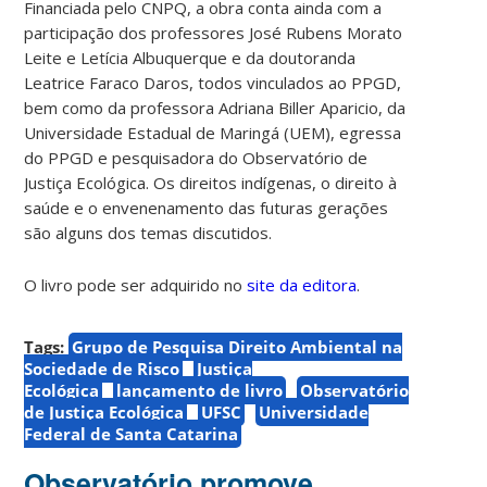
Financiada pelo CNPQ, a obra conta ainda com a
participação dos professores José Rubens Morato
Leite e Letícia Albuquerque e da doutoranda
Leatrice Faraco Daros, todos vinculados ao PPGD,
bem como da professora Adriana Biller Aparicio, da
Universidade Estadual de Maringá (UEM), egressa
do PPGD e pesquisadora do Observatório de
Justiça Ecológica. Os direitos indígenas, o direito à
saúde e o envenenamento das futuras gerações
são alguns dos temas discutidos.
O livro pode ser adquirido no
site da editora
.
Tags:
Grupo de Pesquisa Direito Ambiental na
Sociedade de Risco
Justiça
Ecológica
lançamento de livro
Observatório
de Justiça Ecológica
UFSC
Universidade
Federal de Santa Catarina
Observatório promove