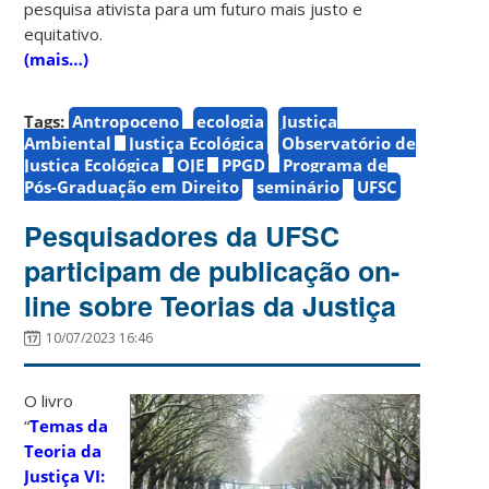
pesquisa ativista para um futuro mais justo e
equitativo.
(mais…)
Tags:
Antropoceno
ecologia
Justiça
Ambiental
Justiça Ecológica
Observatório de
Justiça Ecológica
OJE
PPGD
Programa de
Pós-Graduação em Direito
seminário
UFSC
Pesquisadores da UFSC
participam de publicação on-
line sobre Teorias da Justiça
10/07/2023 16:46
O livro
“
Temas da
Teoria da
Justiça VI: