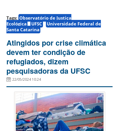
Tags:
Observatório de Justiça
Ecológica
UFSC
Universidade Federal de
Santa Catarina
Atingidos por crise climática
devem ter condição de
refugiados, dizem
pesquisadoras da UFSC
22/05/2024 10:24