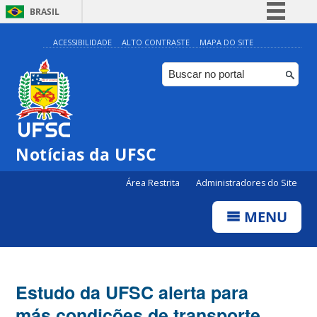
BRASIL
Simplifique!
ACESSIBILIDADE
ALTO CONTRASTE
MAPA DO SITE
Comunica BR
Participe
Acesso à informação
Legislação
Notícias da UFSC
Canais
Área Restrita
Administradores do Site
MENU
Estudo da UFSC alerta para
más condições de transporte