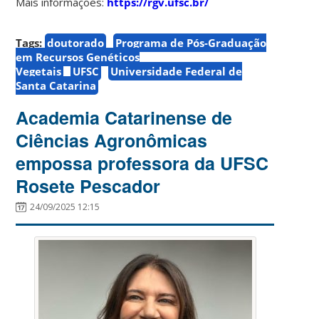
Mais informações:
https://rgv.ufsc.br/
Tags:
doutorado
Programa de Pós-Graduação
em Recursos Genéticos
Vegetais
UFSC
Universidade Federal de
Santa Catarina
Academia Catarinense de
Ciências Agronômicas
empossa professora da UFSC
Rosete Pescador
24/09/2025 12:15