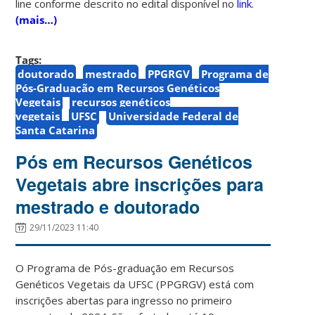
line conforme descrito no edital disponível no
link
.
(mais…)
Tags:
doutorado
mestrado
PPGRGV
Programa de
Pós-Graduação em Recursos Genéticos
Vegetais
recursos genéticos
vegetais
UFSC
Universidade Federal de
Santa Catarina
Pós em Recursos Genéticos
Vegetais abre inscrições para
mestrado e doutorado
29/11/2023 11:40
O Programa de Pós-graduação em Recursos
Genéticos Vegetais da UFSC (PPGRGV) está com
inscrições abertas para ingresso no primeiro