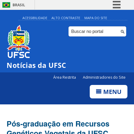
BRASIL
Simplifique!
ACESSIBILIDADE
ALTO CONTRASTE
MAPA DO SITE
Comunica BR
Participe
Acesso à informação
Legislação
Notícias da UFSC
Canais
Área Restrita
Administradores do Site
MENU
Pós-graduação em Recursos
Genéticos Vegetais da UFSC