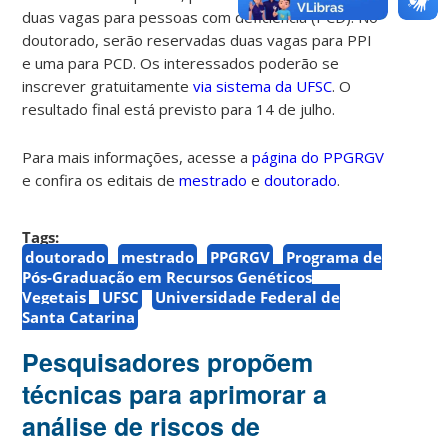
duas vagas para pessoas com deficiência (PCD). No
doutorado, serão reservadas duas vagas para PPI
e uma para PCD. Os interessados poderão se
inscrever gratuitamente
via sistema da UFSC
. O
resultado final está previsto para 14 de julho.
Para mais informações, acesse a
página do PPGRGV
e confira os editais de
mestrado
e
doutorado
.
Tags:
doutorado
mestrado
PPGRGV
Programa de
Pós-Graduação em Recursos Genéticos
Vegetais
UFSC
Universidade Federal de
Santa Catarina
Pesquisadores propõem
técnicas para aprimorar a
análise de riscos de