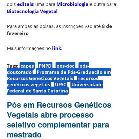
dois
editais
: uma para
Microbiologia
e outra para
Biotecnologia Vegetal
.
Para ambas as bolsas, as inscrições vão até
8 de
fevereiro
.
Mais informações no
link
.
Tags:
capes
PNPD
pos-doc
pós-
doutorado
Programa de Pós-Graduação em
Recursos Genéticos Vegetais
recursos
genéticos vegetais
UFSC
Universidade
Federal de Santa Catarina
Pós em Recursos Genéticos
Vegetais abre processo
seletivo complementar para
mestrado