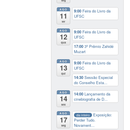
seg
AGO
9:00
Feira do Livro da
11
UFSC
ter
AGO
9:00
Feira do Livro da
12
UFSC
qua
17:00
3º Prêmio Zahidé
Muzart
AGO
9:00
Feira do Livro da
13
UFSC
qui
14:30
Sessão Especial
do Conselho Esta...
AGO
14:00
Lançamento da
14
cinebiografia de D...
sex
AGO
Exposição:
dia inteiro
17
Perder Tudo.
Novament...
seg