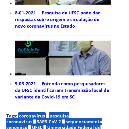
8-01-2021 Pesquisa da UFSC pode dar
respostas sobre origem e circulação do
novo coronavírus no Estado
9-03-2021 Entenda como pesquisadores
da UFSC identificaram transmissão local de
variante da Covid-19 em SC
Tags:
coronavírus
pesquisa
coronavírus
SARS-CoV-2
sequenciamento
genômico
UFSC
Universidade Federal de