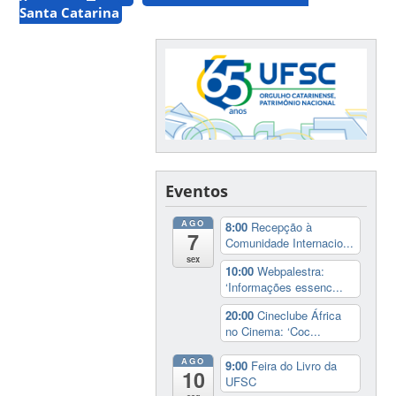
Santa Catarina
Eventos
AGO
8:00
Recepção à
7
Comunidade Internacio...
sex
10:00
Webpalestra:
‘Informações essenc...
20:00
Cineclube África
no Cinema: ‘Coc...
AGO
9:00
Feira do Livro da
10
UFSC