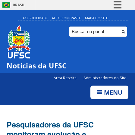
BRASIL
Simplifique!
ACESSIBILIDADE
ALTO CONTRASTE
MAPA DO SITE
Comunica BR
Participe
Acesso à informação
Legislação
Notícias da UFSC
Canais
Área Restrita
Administradores do Site
MENU
Pesquisadores da UFSC
monitoram evolução e