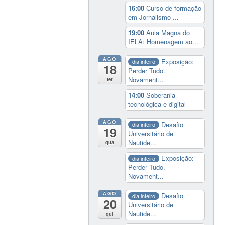
16:00
Curso de formação
em Jornalismo ...
19:00
Aula Magna do
IELA: Homenagem ao...
AGO
Exposição:
dia inteiro
18
Perder Tudo.
Novament...
ter
14:00
Soberania
tecnológica e digital
AGO
Desafio
dia inteiro
19
Universitário de
Nautide...
qua
Exposição:
dia inteiro
Perder Tudo.
Novament...
AGO
Desafio
dia inteiro
20
Universitário de
Nautide...
qui