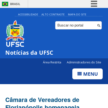
BRASIL
Simplifique!
ACESSIBILIDADE
ALTO CONTRASTE
MAPA DO SITE
Comunica BR
Participe
Acesso à informação
Legislação
Notícias da UFSC
Canais
Área Restrita
Administradores do Site
MENU
Câmara de Vereadores de
Florianópolis homenageia