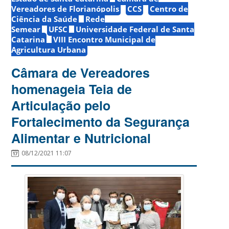
Vereadores de Florianópolis
CCS
Centro de
Ciência da Saúde
Rede
Semear
UFSC
Universidade Federal de Santa
Catarina
VIII Encontro Municipal de
Agricultura Urbana
Câmara de Vereadores
homenageia Teia de
Articulação pelo
Fortalecimento da Segurança
Alimentar e Nutricional
08/12/2021 11:07