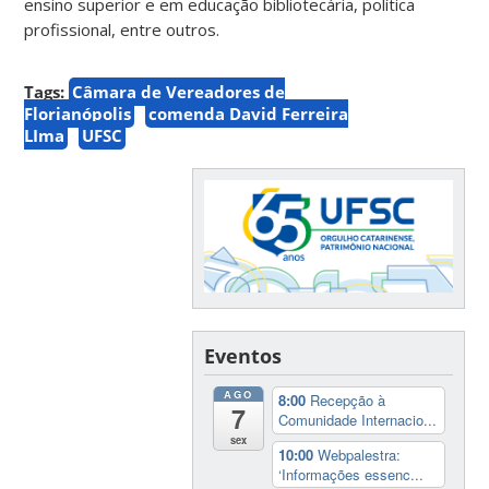
ensino superior e em educação bibliotecária, política
profissional, entre outros.
Tags:
Câmara de Vereadores de
Florianópolis
comenda David Ferreira
LIma
UFSC
Eventos
AGO
8:00
Recepção à
7
Comunidade Internacio...
sex
10:00
Webpalestra:
‘Informações essenc...