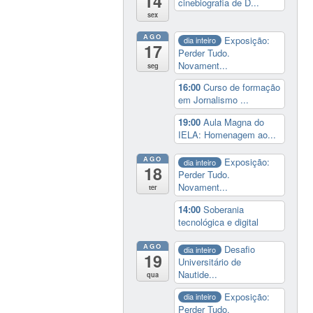
14
cinebiografia de D...
sex
AGO
Exposição:
dia inteiro
17
Perder Tudo.
Novament...
seg
16:00
Curso de formação
em Jornalismo ...
19:00
Aula Magna do
IELA: Homenagem ao...
AGO
Exposição:
dia inteiro
18
Perder Tudo.
Novament...
ter
14:00
Soberania
tecnológica e digital
AGO
Desafio
dia inteiro
19
Universitário de
Nautide...
qua
Exposição:
dia inteiro
Perder Tudo.