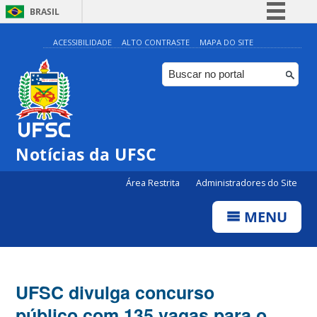
BRASIL
Simplifique!
ACESSIBILIDADE
ALTO CONTRASTE
MAPA DO SITE
Comunica BR
Participe
Acesso à informação
Legislação
Notícias da UFSC
Canais
Área Restrita
Administradores do Site
MENU
UFSC divulga concurso
público com 135 vagas para o