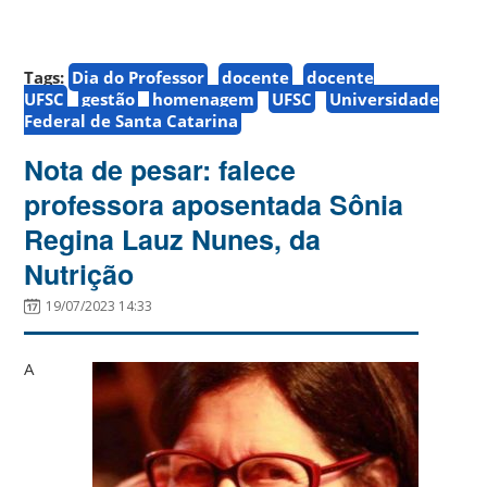
Tags:
Dia do Professor
docente
docente
UFSC
gestão
homenagem
UFSC
Universidade
Federal de Santa Catarina
Nota de pesar: falece
professora aposentada Sônia
Regina Lauz Nunes, da
Nutrição
19/07/2023 14:33
A