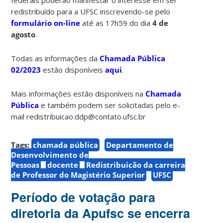
redistribuído para a UFSC inscrevendo-se pelo
formulário on-line
até as 17h59 do dia
4 de
agosto
.
Todas as informações da
Chamada Pública
02/2023
estão disponíveis
aqui
.
Mais informações estão disponíveis na
Chamada
Pública
e também podem ser solicitadas pelo e-
mail redistribuicao.ddp@contato.ufsc.br
Tags:
chamada pública
Departamento de
Desenvolvimento de
Pessoas
docente
Redistribuição da carreira
de Professor do Magistério Superior
UFSC
Período de votação para
diretoria da Apufsc se encerra