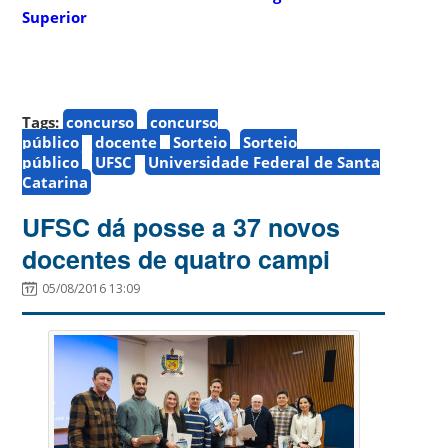
Superior
Tags:
concurso
concurso
público
docente
Sorteio
Sorteio
público
UFSC
Universidade Federal de Santa
Catarina
UFSC dá posse a 37 novos
docentes de quatro campi
05/08/2016 13:09