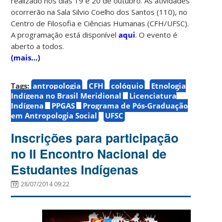
realizado nos dias 19 e 20 de outubro. As atividades
ocorrerão na Sala Silvio Coelho dos Santos (110), no
Centro de Filosofia e Ciências Humanas (CFH/UFSC).
A programação está disponível
aqui
. O evento é
aberto a todos.
(mais…)
Tags:
antropologia
CFH
colóquio
Etnologia
Indígena no Brasil Meridional
Licenciatura
Indígena
PPGAS
Programa de Pós-Graduação
em Antropologia Social
UFSC
Inscrições para participação
no II Encontro Nacional de
Estudantes Indígenas
28/07/2014 09:22