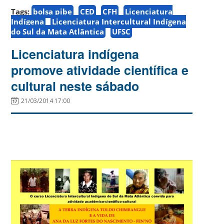
Tags:
bolsa pibe
CED
CFH
Licenciatura
Indígena
Licenciatura Intercultural Indígena
do Sul da Mata Atlântica
UFSC
Licenciatura indígena
promove atividade científica e
cultural neste sábado
21/03/2014 17:00