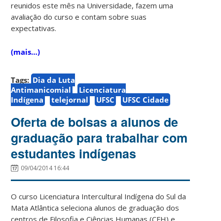
reunidos este mês na Universidade, fazem uma
avaliação do curso e contam sobre suas
expectativas.
(mais…)
Tags:
Dia da Luta
Antimanicomial
Licenciatura
Indígena
telejornal
UFSC
UFSC Cidade
Oferta de bolsas a alunos de
graduação para trabalhar com
estudantes indígenas
09/04/2014 16:44
O curso Licenciatura Intercultural Indígena do Sul da
Mata Atlântica seleciona alunos de graduação dos
centros de Filosofia e Ciências Humanas (CFH) e