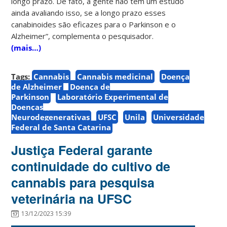
longo prazo. De fato, a gente não tem um estudo
ainda avaliando isso, se a longo prazo esses
canabinoides são eficazes para o Parkinson e o
Alzheimer”, complementa o pesquisador.
(mais…)
Tags:
Cannabis
Cannabis medicinal
Doença
de Alzheimer
Doença de
Parkinson
Laboratório Experimental de
Doenças
Neurodegenerativas
UFSC
Unila
Universidade
Federal de Santa Catarina
Justiça Federal garante
continuidade do cultivo de
cannabis para pesquisa
veterinária na UFSC
13/12/2023 15:39