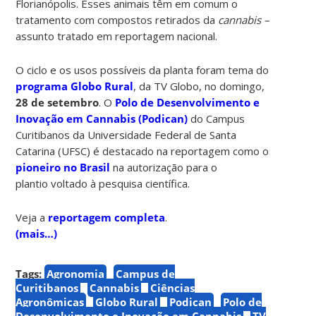
Florianópolis. Esses animais têm em comum o
tratamento com compostos retirados da
cannabis –
assunto tratado em reportagem nacional.
O ciclo e os usos possíveis da planta foram tema do
programa Globo Rural
, da TV Globo, no domingo,
28 de setembro
. O
Polo de Desenvolvimento e
Inovação em Cannabis (Podican)
do Campus
Curitibanos da Universidade Federal de Santa
Catarina (UFSC) é destacado na reportagem como o
pioneiro no Brasil
na autorização para o
plantio voltado à pesquisa científica.
Veja a
reportagem completa
.
(mais…)
Tags:
Agronomia
Campus de
Curitibanos
Cannabis
Ciências
Agronômicas
Globo Rural
Podican
Polo de
Desenvolvimento e Inovação em Cannabis
TV