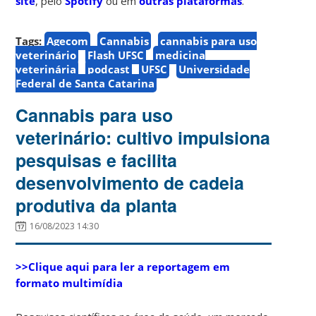
site
, pelo
Spotify
ou em
outras plataformas
.
Tags:
Agecom
Cannabis
cannabis para uso
veterinário
Flash UFSC
medicina
veterinária
podcast
UFSC
Universidade
Federal de Santa Catarina
Cannabis para uso
veterinário: cultivo impulsiona
pesquisas e facilita
desenvolvimento de cadeia
produtiva da planta
16/08/2023 14:30
>>Clique aqui para ler a reportagem em
formato multimídia