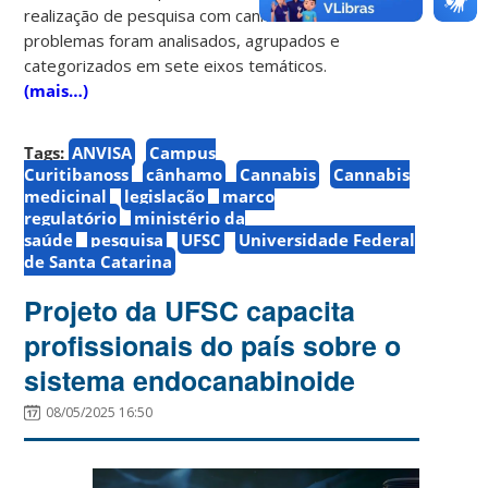
realização de pesquisa com cannabis. Esses
problemas foram analisados, agrupados e
categorizados em sete eixos temáticos.
(mais…)
Tags:
ANVISA
Campus
Curitibanoss
cânhamo
Cannabis
Cannabis
medicinal
legislação
marco
regulatório
ministério da
saúde
pesquisa
UFSC
Universidade Federal
de Santa Catarina
Projeto da UFSC capacita
profissionais do país sobre o
sistema endocanabinoide
08/05/2025 16:50