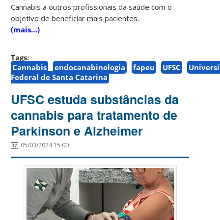
Cannabis a outros profissionais da saúde com o
objetivo de beneficiar mais pacientes.
(mais…)
Tags:
Cannabis
endocanabinologia
fapeu
UFSC
Univers
Federal de Santa Catarina
UFSC estuda substâncias da
cannabis para tratamento de
Parkinson e Alzheimer
05/03/2024 15:00