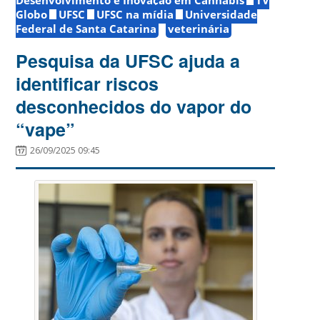
Globo
UFSC
UFSC na mídia
Universidade
Federal de Santa Catarina
veterinária
Pesquisa da UFSC ajuda a
identificar riscos
desconhecidos do vapor do
“vape”
26/09/2025 09:45