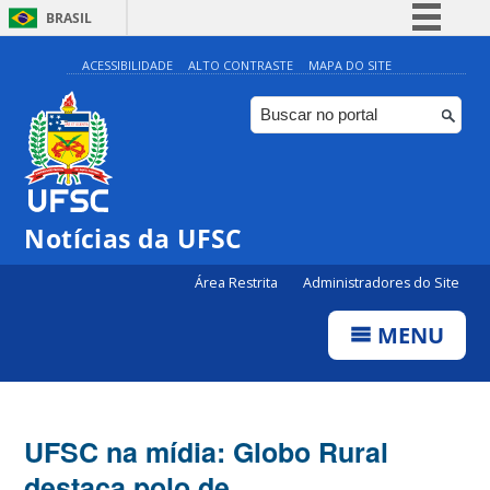
BRASIL
Simplifique!
ACESSIBILIDADE
ALTO CONTRASTE
MAPA DO SITE
Comunica BR
Participe
Acesso à informação
Legislação
Notícias da UFSC
Canais
Área Restrita
Administradores do Site
MENU
UFSC na mídia: Globo Rural
destaca polo de