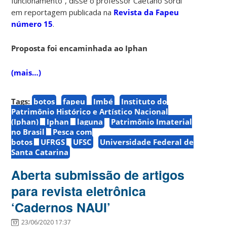
funcionamento”, disse o professor Caetano Sordi
em reportagem publicada na
Revista da Fapeu
número 15
.
Proposta foi encaminhada ao Iphan
(mais…)
Tags:
botos
fapeu
Imbé
Instituto do
Patrimônio Histórico e Artístico Nacional
(Iphan)
Iphan
laguna
Patrimônio Imaterial
no Brasil
Pesca com
botos
UFRGS
UFSC
Universidade Federal de
Santa Catarina
Aberta submissão de artigos
para revista eletrônica
‘Cadernos NAUI’
23/06/2020 17:37