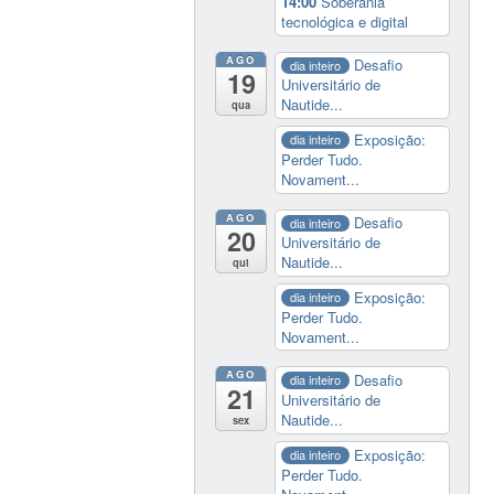
14:00
Soberania
tecnológica e digital
AGO
Desafio
dia inteiro
19
Universitário de
Nautide...
qua
Exposição:
dia inteiro
Perder Tudo.
Novament...
AGO
Desafio
dia inteiro
20
Universitário de
Nautide...
qui
Exposição:
dia inteiro
Perder Tudo.
Novament...
AGO
Desafio
dia inteiro
21
Universitário de
Nautide...
sex
Exposição:
dia inteiro
Perder Tudo.