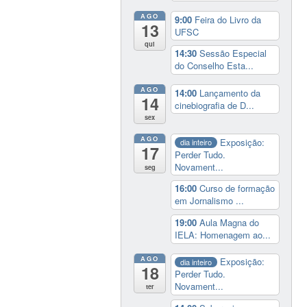
AGO
9:00
Feira do Livro da
13
UFSC
qui
14:30
Sessão Especial
do Conselho Esta...
AGO
14:00
Lançamento da
14
cinebiografia de D...
sex
AGO
Exposição:
dia inteiro
17
Perder Tudo.
Novament...
seg
16:00
Curso de formação
em Jornalismo ...
19:00
Aula Magna do
IELA: Homenagem ao...
AGO
Exposição:
dia inteiro
18
Perder Tudo.
Novament...
ter