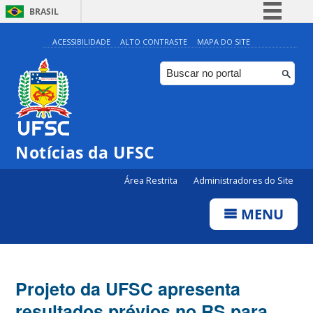
BRASIL
Simplifique!
ACESSIBILIDADE
ALTO CONTRASTE
MAPA DO SITE
Comunica BR
Participe
Acesso à informação
Legislação
Notícias da UFSC
Canais
Área Restrita
Administradores do Site
MENU
Projeto da UFSC apresenta
resultados prévios no RS para