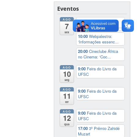
Eventos
AGO
8:00
Recepção à
7
Comunidade Internacio...
sex
10:00
Webpalestra:
‘Informações essenc...
20:00
Cineclube África
no Cinema: ‘Coc...
AGO
9:00
Feira do Livro da
10
UFSC
seg
AGO
9:00
Feira do Livro da
11
UFSC
ter
AGO
9:00
Feira do Livro da
12
UFSC
qua
17:00
3º Prêmio Zahidé
Muzart