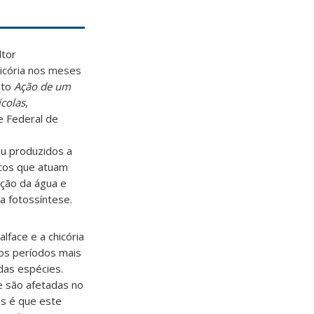
ltor
hicória nos meses
eto
Ação de um
ícolas
,
e Federal de
ou produzidos a
icos que atuam
ção da água e
a fotossíntese.
lface e a chicória
os períodos mais
das espécies.
e são afetadas no
os é que este