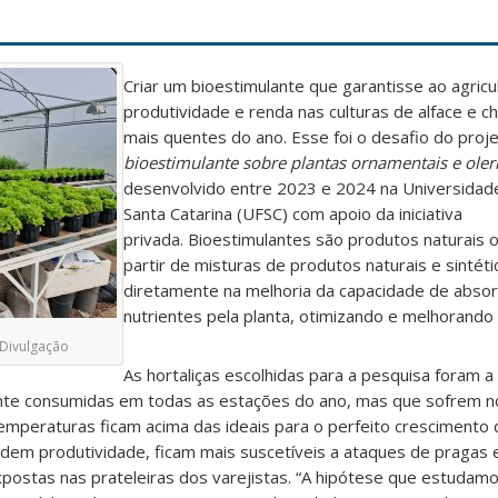
Criar um bioestimulante que garantisse ao agricu
produtividade e renda nas culturas de alface e c
mais quentes do ano. Esse foi o desafio do proj
bioestimulante sobre plantas ornamentais e oler
desenvolvido entre 2023 e 2024 na Universidad
Santa Catarina (UFSC) com apoio da iniciativa
privada. Bioestimulantes são produtos naturais 
partir de misturas de produtos naturais e sintét
diretamente na melhoria da capacidade de absor
nutrientes pela planta, otimizando e melhorando 
/Divulgação
As hortaliças escolhidas para a pesquisa foram a a
nte consumidas em todas as estações do ano, mas que sofrem n
mperaturas ficam acima das ideais para o perfeito crescimento 
dem produtividade, ficam mais suscetíveis a ataques de pragas 
postas nas prateleiras dos varejistas. “A hipótese que estudam