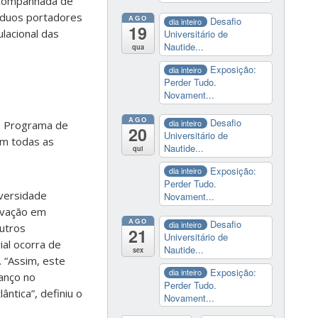
 acompanhada de
íduos portadores
AGO
Desafio
dia inteiro
19
lacional das
Universitário de
Nautide...
qua
Exposição:
dia inteiro
Perder Tudo.
Novament...
AGO
Desafio
dia inteiro
do Programa de
20
Universitário de
m todas as
Nautide...
qui
Exposição:
dia inteiro
Perder Tudo.
iversidade
Novament...
rvação em
AGO
Desafio
dia inteiro
utros
21
Universitário de
al ocorra de
Nautide...
sex
 “Assim, este
Exposição:
dia inteiro
anço no
Perder Tudo.
ntica”, definiu o
Novament...