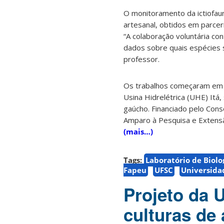
O monitoramento da ictiofau
artesanal, obtidos em parcer
“A colaboração voluntária con
dados sobre quais espécies 
professor.
Os trabalhos começaram em 1
Usina Hidrelétrica (UHE) Itá,
gaúcho. Financiado pelo Consó
Amparo à Pesquisa e Extensão
(mais…)
Tags:
Laboratório de Biolo
Fapeu
UFSC
Universida
Projeto da 
culturas de 