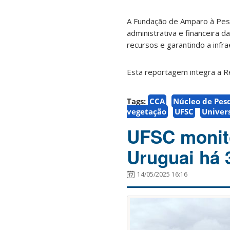
A Fundação de Amparo à Pesqu
administrativa e financeira da
recursos e garantindo a infr
Esta reportagem integra a Re
Tags:
CCA
Núcleo de Pesq
vegetação
UFSC
Univer
UFSC monito
Uruguai há 
14/05/2025 16:16