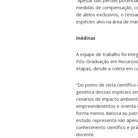
“Apesar das perdas potenciai
medidas de compensação, com
de alelos exclusivos, o cess
espécies alvo na área de ma
Inéditas
A equipe de trabalho foi int
Pós-Graduação em Recursos 
etapas, desde a coleta em ca
“Do ponto de vista científico
genética dessas espécies em
cenários de impacto ambient
empreendimentos e orienta e
forma menos danosa ao patrim
estudo representa não apena
conhecimento científico e pr
docente.