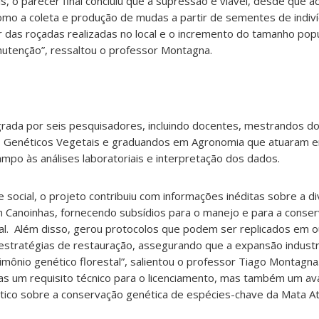
s, o parecer final concluiu que a supressão é viável, desde que
o a coleta e produção de mudas a partir de sementes de indiv
ar das roçadas realizadas no local e o incremento do tamanho popu
nutenção”, ressaltou o professor Montagna.
egrada por seis pesquisadores, incluindo docentes, mestrandos 
Genéticos Vegetais e graduandos em Agronomia que atuaram e
mpo às análises laboratoriais e interpretação dos dados.
 e social, o projeto contribuiu com informações inéditas sobre a d
 Canoinhas, fornecendo subsídios para o manejo e para a conse
al. Além disso, gerou protocolos que podem ser replicados em o
stratégias de restauração, assegurando que a expansão industri
ônio genético florestal”, salientou o professor Tiago Montagna.
s um requisito técnico para o licenciamento, mas também um av
ático sobre a conservação genética de espécies-chave da Mata Atlâ