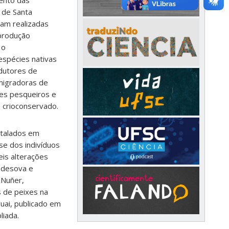
ento das
a de Santa
ram realizadas
 produção
 o
espécies nativas
dutores de
migradoras de
ues pesqueiros e
 crioconservado.
stalados em
ise dos indivíduos
eis alterações
a desova e
 Nuñer,
 de peixes na
uai, publicado em
liada.