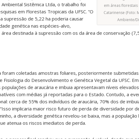
Ambiental Sistêmica Ltda, o trabalho foi
em áreas florestais
squisas em Florestas Tropicais da UFSC. “O
Catarinense (Foto: 
se a supressão de 5,22 ha poderia causar
Ambiente/Di
dade genética nas espécies-alvo,
área destinada à supressão com os da área de conservação (7,58
a foram coletadas amostras foliares, posteriormente submetidas 
e Fisiologia do Desenvolvimento e Genética Vegetal da UFSC. Em 
 populações de araucária e imbuia apresentavam níveis elevados
patíveis com médias já reportadas para o Estado. Contudo, a eve
onal: cerca de 55% dos indivíduos de araucária, 70% dos de imbu
“Isso implicaria maior risco futuro de perda de diversidade por de
ninho, a diversidade genética revelou-se baixa, mas a população
 que atenua os riscos imediatos de perda.