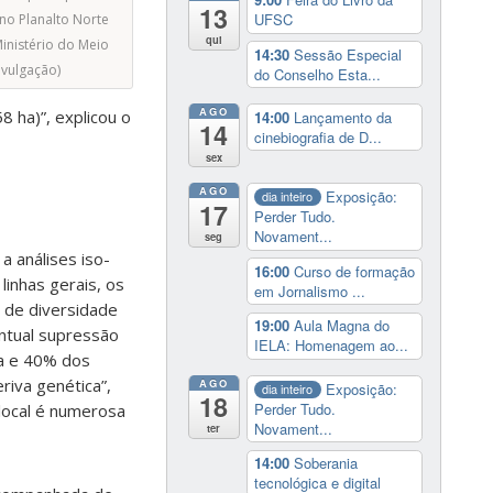
13
UFSC
 no Planalto Norte
qui
Ministério do Meio
14:30
Sessão Especial
vulgação)
do Conselho Esta...
AGO
 ha)”, explicou o
14:00
Lançamento da
14
cinebiografia de D...
sex
AGO
Exposição:
dia inteiro
17
Perder Tudo.
Novament...
seg
a análises iso-
16:00
Curso de formação
linhas gerais, os
em Jornalismo ...
 de diversidade
19:00
Aula Magna do
ntual supressão
IELA: Homenagem ao...
ia e 40% dos
riva genética”,
AGO
Exposição:
dia inteiro
18
Perder Tudo.
 local é numerosa
Novament...
ter
14:00
Soberania
tecnológica e digital