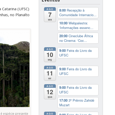
 Catarina (UFSC)
AGO
8:00
Recepção à
7
nhas, no Planalto
Comunidade Internacio...
sex
10:00
Webpalestra:
‘Informações essenc...
20:00
Cineclube África
no Cinema: ‘Coc...
AGO
9:00
Feira do Livro da
10
UFSC
seg
AGO
9:00
Feira do Livro da
11
UFSC
ter
AGO
9:00
Feira do Livro da
12
UFSC
qua
17:00
3º Prêmio Zahidé
Muzart
é espécie presente
AGO
9:00
Feira do Livro da