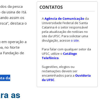
ados da pesca
CONTATOS
da usina de Itá.
liando assim os
A
Agência de Comunicação
da
Universidade Federal de Santa
esca”, destaca o
Catarina é o setor responsável
pela atualização de notícias no
site da UFSC. Para solicitar uma
divulgação, acesse
o site
.
u em operação a
ba, no Norte
Para falar com qualquer setor da
 da Fundação de
UFSC, utilize o
Catálogo
Telefônico
.
Sugestões, elogios ou
reclamações devem ser
encaminhados para a
Ouvidoria
sta da
da UFSC
.
ra as