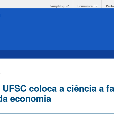
Simplifique!
Comunica BR
Parti
eu
 UFSC coloca a ciência a f
da economia