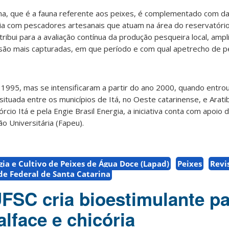
na, que é a fauna referente aos peixes, é complementado com d
ia com pescadores artesanais que atuam na área do reservatório 
tribui para a avaliação contínua da produção pesqueira local, amp
são mais capturadas, em que período e com qual apetrecho de p
995, mas se intensificaram a partir do ano 2000, quando entro
 situada entre os municípios de Itá, no Oeste catarinense, e Arati
rcio Itá e pela Engie Brasil Energia, a iniciativa conta com apoio
 Universitária (Fapeu).
gia e Cultivo de Peixes de Água Doce (Lapad)
Peixes
Revi
de Federal de Santa Catarina
UFSC cria bioestimulante pa
alface e chicória