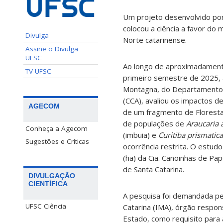
Um projeto desenvolvido por
colocou a ciência a favor do
Divulga
Norte catarinense.
Assine o Divulga
UFSC
Ao longo de aproximadamente
TV UFSC
primeiro semestre de 2025, 
Montagna, do Departamento d
(CCA), avaliou os impactos 
AGECOM
de um fragmento de Floresta
de populações de
Araucaria 
Conheça a Agecom
(imbuia) e
Curitiba prismatica
Sugestões e Críticas
ocorrência restrita. O estud
(ha) da Cia. Canoinhas de Pap
de Santa Catarina.
DIVULGAÇÃO
CIENTÍFICA
A pesquisa foi demandada pe
UFSC Ciência
Catarina (IMA), órgão respon
Estado, como requisito para 