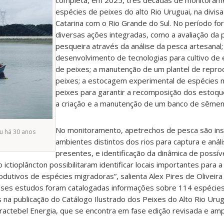
completa, em 2025, três décadas de monitoram
espécies de peixes do alto Rio Uruguai, na divis
Catarina com o Rio Grande do Sul. No período fo
diversas ações integradas, como a avaliação da
pesqueira através da análise da pesca artesanal;
desenvolvimento de tecnologias para cultivo de 
de peixes; a manutenção de um plantel de repro
peixes; a estocagem experimental de espécies 
peixes para garantir a recomposição dos estoq
a criação e a manutenção de um banco de sêmen
No monitoramento, apetrechos de pesca são in
 há 30 anos
ambientes distintos dos rios para captura e anál
presentes, e identificação da dinâmica de possív
ictioplâncton possibilitaram identificar locais importantes para 
dutivos de espécies migradoras”, salienta Alex Pires de Oliveira
ses estudos foram catalogadas informações sobre 114 espécies
 na publicação do Catálogo Ilustrado dos Peixes do Alto Rio Urug
actebel Energia, que se encontra em fase edição revisada e amp