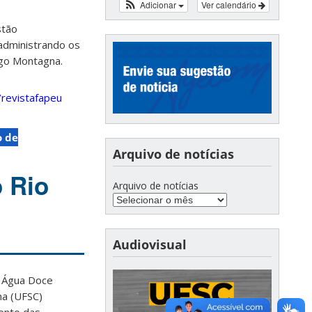
Adicionar
Ver calendário
stão
, administrando os
ago Montagna.
/revistafapeu
o de
Arquivo de notícias
 Rio
Arquivo de notícias
Audiovisual
e Água Doce
na (UFSC)