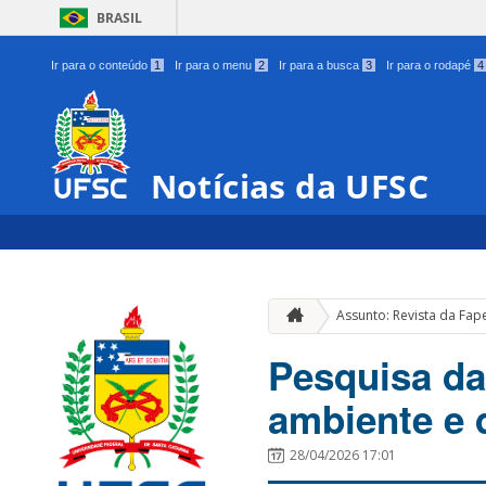
BRASIL
Ir para o conteúdo
1
Ir para o menu
2
Ir para a busca
3
Ir para o rodapé
4
Notícias da UFSC
Assunto: Revista da Fap
Pesquisa da
ambiente e 
28/04/2026 17:01