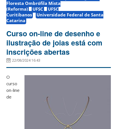
Floresta Ombrófila Mista
(Reforma)
UFSC
UFSC
Curitibanos
Universidade Federal de Santa
Catarina
Curso on-line de desenho e
ilustração de joias está com
inscrições abertas
22/08/2024 16:43
O
curso
on-line
de