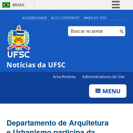
BRASIL
Simplifique!
ACESSIBILIDADE
ALTO CONTRASTE
MAPA DO SITE
Comunica BR
Participe
Acesso à informação
Legislação
Notícias da UFSC
Canais
Área Restrita
Administradores do Site
MENU
Departamento de Arquitetura
e Urbanismo participa da