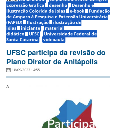
Expressão Gráfica
desenho
Desenho e
Ilustração Colorida de Joias
e-book
Fundação
de Amparo à Pesquisa e Extensão Universitária
(FAPEU)
Ilustração
ilustração de
jóias
iniciante
material
didático
UFSC
Universidade Federal de
Santa Catarina
videoaula
UFSC participa da revisão do
Plano Diretor de Anitápolis
18/09/2023 14:55
A