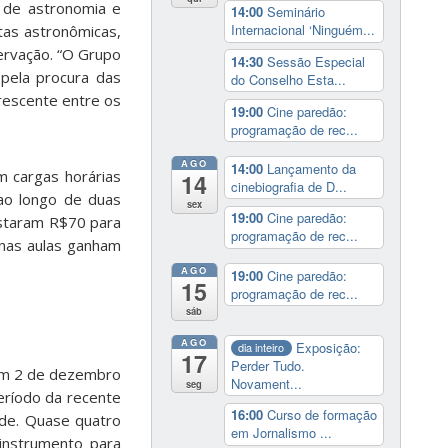
 de astronomia e
14:00
Seminário
Internacional ‘Ninguém...
tas astronômicas,
ervação. “O Grupo
14:30
Sessão Especial
 pela procura das
do Conselho Esta...
rescente entre os
19:00
Cine paredão:
programação de rec...
AGO
14:00
Lançamento da
m cargas horárias
14
cinebiografia de D...
ao longo de duas
sex
19:00
Cine paredão:
ustaram R$70 para
programação de rec...
nas aulas ganham
AGO
19:00
Cine paredão:
15
programação de rec...
sáb
AGO
Exposição:
dia inteiro
17
Perder Tudo.
 em 2 de dezembro
Novament...
seg
eríodo da recente
16:00
Curso de formação
ade. Quase quatro
em Jornalismo ...
 instrumento para