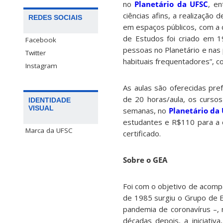
no
Planetário da UFSC
, e
ciências afins, a realizaçã
REDES SOCIAIS
em espaços públicos, com a 
de Estudos foi criado em 1
Facebook
pessoas no Planetário e nas
Twitter
habituais frequentadores”, c
Instagram
As aulas são oferecidas pr
de 20 horas/aula, os curso
IDENTIDADE
VISUAL
semanas, no
Planetário da
estudantes e R$110 para a 
Marca da UFSC
certificado.
Sobre o GEA
Foi com o objetivo de acom
de 1985 surgiu o Grupo de 
pandemia de coronavírus –, 
décadas depois, a iniciativ