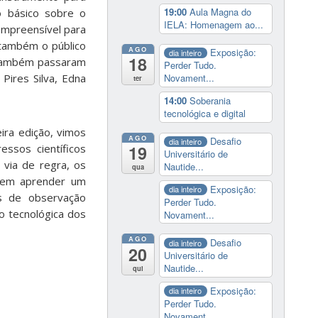
19:00
Aula Magna do
to básico sobre o
IELA: Homenagem ao...
compreensível para
também o público
AGO
Exposição:
dia inteiro
18
, também passaram
Perder Tudo.
Pires Silva, Edna
Novament...
ter
14:00
Soberania
tecnológica e digital
ira edição, vimos
AGO
Desafio
dia inteiro
19
ssos científicos
Universitário de
 via de regra, os
Nautide...
qua
 em aprender um
Exposição:
dia inteiro
s de observação
Perder Tudo.
o tecnológica dos
Novament...
AGO
Desafio
dia inteiro
20
Universitário de
Nautide...
qui
Exposição:
dia inteiro
Perder Tudo.
Novament...