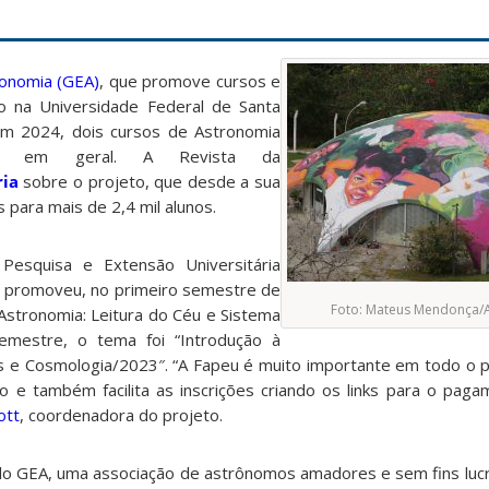
onomia (GEA)
, que
promove cursos e
co na Universidade Federal de Santa
 em 2024, dois cursos de Astronomia
de em geral. A Revista da
ia
sobre o projeto, que desde a sua
s para mais de 2,4 mil alunos.
esquisa e Extensão Universitária
que promoveu, no primeiro semestre de
Foto: Mateus Mendonça
Astronomia: Leitura do Céu e Sistema
emestre, o tema foi “Introdução à
as e Cosmologia/2023″. “A Fapeu é muito importante em todo o p
to e também facilita as inscrições criando os links para o paga
ott
, coordenadora do projeto.
lo GEA, uma associação de astrônomos amadores e sem fins luc