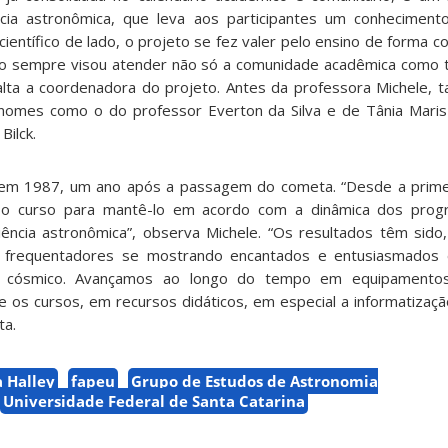
iência astronômica, que leva aos participantes um conhecimen
 científico de lado, o projeto se fez valer pelo ensino de forma 
to sempre visou atender não só a comunidade acadêmica como 
salta a coordenadora do projeto. Antes da professora Michele
nomes como o do professor Everton da Silva e de Tânia Maris 
Bilck.
a em 1987, um ano após a passagem do cometa. “Desde a prime
 o curso para mantê-lo em acordo com a dinâmica dos progre
ência astronômica”, observa Michele. “Os resultados têm sido,
s frequentadores se mostrando encantados e entusiasmados
o cósmico. Avançamos ao longo do tempo em equipamento
e os cursos, em recursos didáticos, em especial a informatizaçã
ta.
 Halley
fapeu
Grupo de Estudos de Astronomia
Universidade Federal de Santa Catarina