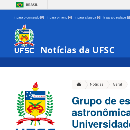
BRASIL
Ir para o conteúdo
1
Ir para o menu
2
Ir para a busca
3
Ir para o rodapé
4
Notícias da UFSC
»
Notícias
Geral
Grupo de es
astronômica
Universidad