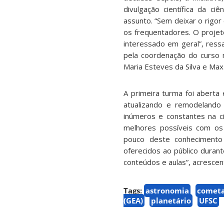
divulgação científica da c
assunto. “Sem deixar o rigor
os frequentadores. O proje
interessado em geral”, res
pela coordenação do curso 
Maria Esteves da Silva e Max 
A primeira turma foi abert
atualizando e remodelando
inúmeros e constantes na ci
melhores possíveis com o
pouco deste conheciment
oferecidos ao público durant
conteúdos e aulas”, acrescen
Tags:
astronomia
cometa
(GEA)
planetário
UFSC