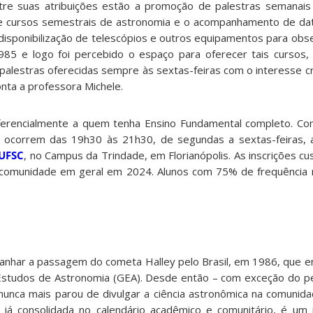
ntre suas atribuições estão a promoção de palestras semanais
o de cursos semestrais de astronomia e o acompanhamento de da
disponibilização de telescópios e outros equipamentos para obs
985 e logo foi percebido o espaço para oferecer tais cursos,
 palestras oferecidas sempre às sextas-feiras com o interesse c
onta a professora Michele.
eferencialmente a quem tenha Ensino Fundamental completo. Co
s ocorrem das 19h30 às 21h30, de segundas a sextas-feiras, 
 UFSC
, no Campus da Trindade, em Florianópolis. As inscrições c
comunidade em geral em 2024. Alunos com 75% de frequência 
panhar a passagem do cometa Halley pelo Brasil, em 1986, que
Estudos de Astronomia (GEA). Desde então – com exceção do p
nunca mais parou de divulgar a ciência astronômica na comunid
a, já consolidada no calendário acadêmico e comunitário, é um