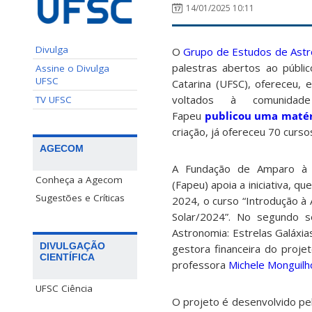
14/01/2025 10:11
Divulga
O
Grupo de Estudos de Astr
palestras abertos ao públi
Assine o Divulga
UFSC
Catarina (UFSC), ofereceu,
voltados à comunida
TV UFSC
Fapeu
publicou uma matér
criação, já ofereceu 70 curso
AGECOM
A Fundação de Amparo à P
Conheça a Agecom
(Fapeu) apoia a iniciativa, 
Sugestões e Críticas
2024, o curso “Introdução à 
Solar/2024”. No segundo s
Astronomia: Estrelas Galáxi
DIVULGAÇÃO
gestora financeira do proje
CIENTÍFICA
professora
Michele Monguilh
UFSC Ciência
O projeto é desenvolvido pe