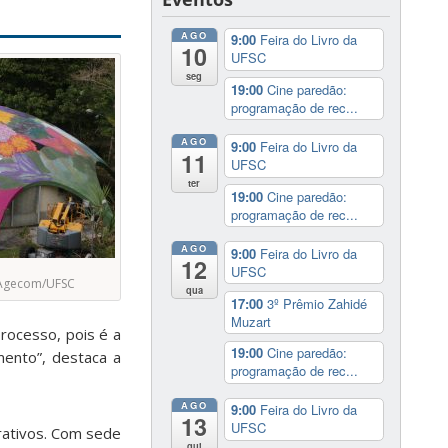
AGO
9:00
Feira do Livro da
10
UFSC
seg
19:00
Cine paredão:
programação de rec...
AGO
9:00
Feira do Livro da
11
UFSC
ter
19:00
Cine paredão:
programação de rec...
AGO
9:00
Feira do Livro da
12
UFSC
/Agecom/UFSC
qua
17:00
3º Prêmio Zahidé
Muzart
rocesso, pois é a
19:00
Cine paredão:
mento”, destaca a
programação de rec...
AGO
9:00
Feira do Livro da
13
UFSC
rativos. Com sede
qui