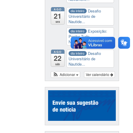
AGO
Desafio
dia inteiro
21
Universitário de
Nautide...
sex
Exposição:
dia inteiro
Perder Tudo.
Novament...
AGO
Desafio
dia inteiro
22
Universitário de
Nautide...
sáb
Adicionar
Ver calendário