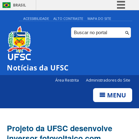
BRASIL
Simplifique!
ACESSIBILIDADE
ALTO CONTRASTE
MAPA DO SITE
Comunica BR
Participe
Acesso à informação
Legislação
Notícias da UFSC
Canais
Área Restrita
Administradores do Site
MENU
Projeto da UFSC desenvolve
inversor fotovoltaico com