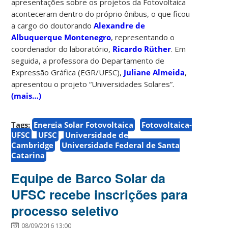
apresentações sobre os projetos da Fotovoltaica
aconteceram dentro do próprio ônibus, o que ficou
a cargo do doutorando
Alexandre de
Albuquerque Montenegro
, representando o
coordenador do laboratório,
Ricardo Rüther
. Em
seguida, a professora do Departamento de
Expressão Gráfica (EGR/UFSC),
Juliane Almeida
,
apresentou o projeto “Universidades Solares”.
(mais…)
Tags:
Energia Solar Fotovoltaica
Fotovoltaica-
UFSC
UFSC
Universidade de
Cambridge
Universidade Federal de Santa
Catarina
Equipe de Barco Solar da
UFSC recebe inscrições para
processo seletivo
08/09/2016 13:00