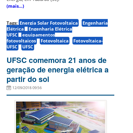
(mais…)
Tags:
Energia Solar Fotovoltaica
Engenharia
Elétrica
Engenharia Elétrica
UFSC
equipamentos
fotovoltaicos
Fotovoltaica
Fotovoltaica-
UFSC
UFSC
UFSC comemora 21 anos de
geração de energia elétrica a
partir do sol
12/09/2018 09:56