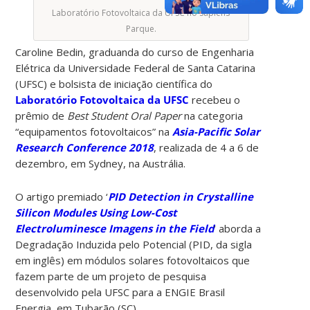
Laboratório Fotovoltaica da UFSC no Sapiens
Parque.
Caroline Bedin, graduanda do curso de Engenharia
Elétrica da Universidade Federal de Santa Catarina
(UFSC) e bolsista de iniciação científica do
Laboratório Fotovoltaica da UFSC
recebeu o
prêmio de
Best Student Oral Paper
na categoria
“equipamentos fotovoltaicos” na
Asia-Pacific Solar
Research Conference 2018
, realizada de 4 a 6 de
dezembro, em Sydney, na Austrália.
O artigo premiado ‘
PID Detection in Crystalline
Silicon Modules Using Low-Cost
Electroluminesce Imagens in the Field
‘ aborda a
Degradação Induzida pelo Potencial (PID, da sigla
em inglês) em módulos solares fotovoltaicos que
fazem parte de um projeto de pesquisa
desenvolvido pela UFSC para a ENGIE Brasil
Energia, em Tubarão (SC).