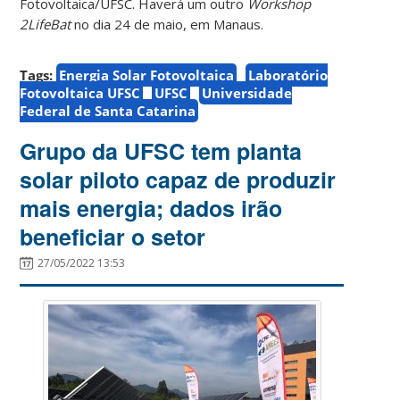
Fotovoltaica/UFSC. Haverá um outro
Workshop
2LifeBat
no dia 24 de maio, em Manaus.
Tags:
Energia Solar Fotovoltaica
Laboratório
Fotovoltaica UFSC
UFSC
Universidade
Federal de Santa Catarina
Grupo da UFSC tem planta
solar piloto capaz de produzir
mais energia; dados irão
beneficiar o setor
27/05/2022 13:53