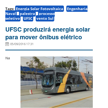
Tags:
Energia Solar Fotovoltaica
Engenharia
Naval
palestra
processo
seletivo
UFSC
vento Sul
UFSC produzirá energia solar
para mover ônibus elétrico
05/09/2016 17:31
Na