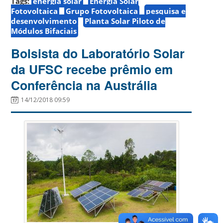
Tags:
energia solar
Energia Solar
Fotovoltaica
Grupo Fotovoltaica
pesquisa e
desenvolvimento
Planta Solar Piloto de
Módulos Bifaciais
Bolsista do Laboratório Solar
da UFSC recebe prêmio em
Conferência na Austrália
14/12/2018 09:59