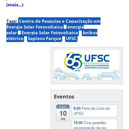
(mais…)
Tags:
Centro de Pesquisa e Capacitação em
Energia Solar Fotovoltaica
energia
solar
Energia Solar Fotovoltaica
ônibus
elétrico
Sapiens Parque
UFSC
Eventos
AGO
9:00
Feira do Livro da
10
UFSC
seg
19:00
Cine paredão:
programação de rec...