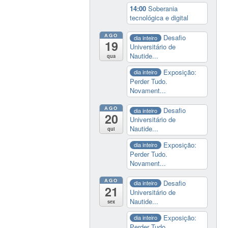
14:00
Soberania
tecnológica e digital
AGO
Desafio
dia inteiro
19
Universitário de
Nautide...
qua
Exposição:
dia inteiro
Perder Tudo.
Novament...
AGO
Desafio
dia inteiro
20
Universitário de
Nautide...
qui
Exposição:
dia inteiro
Perder Tudo.
Novament...
AGO
Desafio
dia inteiro
21
Universitário de
Nautide...
sex
Exposição:
dia inteiro
Perder Tudo.