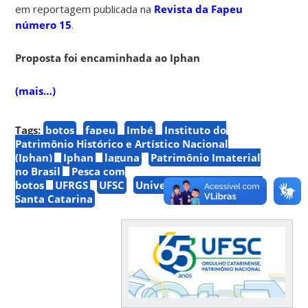
em reportagem publicada na
Revista da Fapeu
número 15
.
Proposta foi encaminhada ao Iphan
(mais…)
Tags:
botos
fapeu
Imbé
Instituto do
Patrimônio Histórico e Artístico Nacional
(Iphan)
Iphan
laguna
Patrimônio Imaterial
no Brasil
Pesca com
botos
UFRGS
UFSC
Universidade Federal de
Santa Catarina