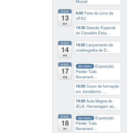
Muzart
AGO
9:00
Feira do Livro da
13
UFSC
qui
14:30
Sessão Especial
do Conselho Esta...
AGO
14:00
Lançamento da
14
cinebiografia de D...
sex
AGO
Exposição:
dia inteiro
17
Perder Tudo.
Novament...
seg
16:00
Curso de formação
em Jornalismo ...
19:00
Aula Magna do
IELA: Homenagem ao...
AGO
Exposição:
dia inteiro
18
Perder Tudo.
Novament...
ter