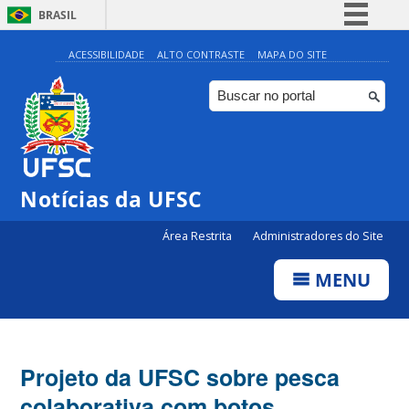
BRASIL
Simplifique!
ACESSIBILIDADE
ALTO CONTRASTE
MAPA DO SITE
Comunica BR
Participe
Acesso à informação
Legislação
Notícias da UFSC
Canais
Área Restrita
Administradores do Site
MENU
Projeto da UFSC sobre pesca
colaborativa com botos