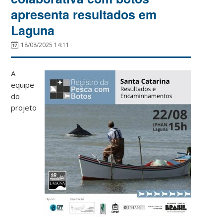
apresenta resultados em
Laguna
18/08/2025 14:11
A
equipe
do
projeto