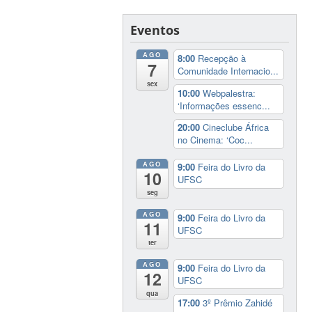
Eventos
AGO
8:00
Recepção à
7
Comunidade Internacio...
sex
10:00
Webpalestra:
‘Informações essenc...
20:00
Cineclube África
no Cinema: ‘Coc...
AGO
9:00
Feira do Livro da
10
UFSC
seg
AGO
9:00
Feira do Livro da
11
UFSC
ter
AGO
9:00
Feira do Livro da
12
UFSC
qua
17:00
3º Prêmio Zahidé