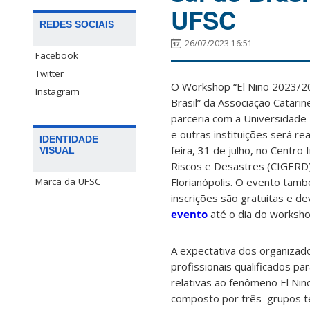
UFSC
REDES SOCIAIS
26/07/2023 16:51
Facebook
Twitter
O Workshop “El Niño 2023/
Instagram
Brasil” da
Associação Catari
parceria com a Universidade 
e outras instituições será r
IDENTIDADE
feira, 31 de julho, no Centr
VISUAL
Riscos e Desastres (CIGERD)
Florianópolis. O evento tam
Marca da UFSC
inscrições são gratuitas e d
evento
até o dia do worksho
A expectativa dos organizado
profissionais qualificados par
relativas ao fenômeno El Ni
composto por três grupos tem