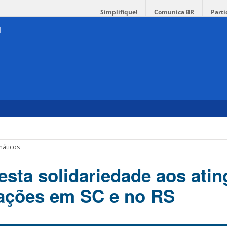
Simplifique!
Comunica BR
Parti
máticos
sta solidariedade aos atin
ações em SC e no RS