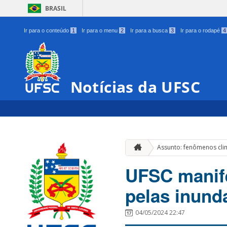
BRASIL
Ir para o conteúdo
1
Ir para o menu
2
Ir para a busca
3
Ir para o rodapé
4
Notícias da UFSC
Assunto: fenômenos cli
UFSC manife
pelas inund
04/05/2024 22:47