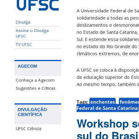
A Universidade Federal de S
solidariedade a todas as pes
Divulga
deslizamentos e desmoronam
Assine o Divulga
no Estado de Santa Catarina
UFSC
Sul. E estende essa solidarie
TV UFSC
no estado do Rio Grande do 
climáticos extremos, de en
AGECOM
A UFSC se coloca à disposição
de educação superior do Esta
Conheça a Agecom
Ao mesmo tempo, também se c
Sugestões e Críticas
Tags:
enchentes
fenômen
Federal de Santa Catarina
DIVULGAÇÃO
CIENTÍFICA
Workshop so
UFSC Ciência
sul do Bras