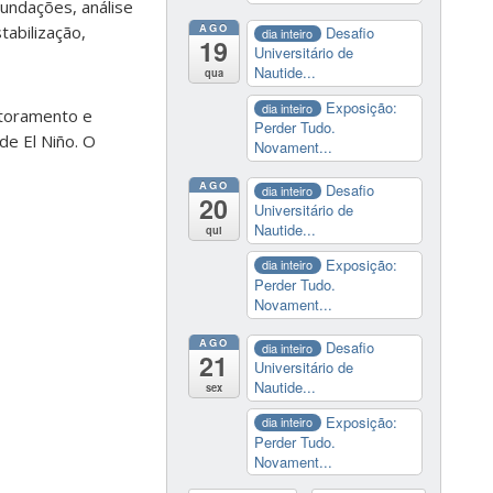
undações, análise
AGO
tabilização,
Desafio
dia inteiro
19
Universitário de
Nautide...
qua
Exposição:
dia inteiro
itoramento e
Perder Tudo.
de El Niño. O
Novament...
AGO
Desafio
dia inteiro
20
Universitário de
Nautide...
qui
Exposição:
dia inteiro
Perder Tudo.
Novament...
AGO
Desafio
dia inteiro
21
Universitário de
Nautide...
sex
Exposição:
dia inteiro
Perder Tudo.
Novament...