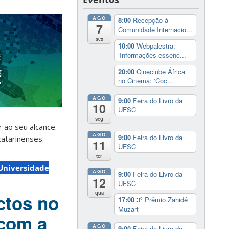
AGO
8:00
Recepção à
7
Comunidade Internacio...
sex
10:00
Webpalestra:
‘Informações essenc...
20:00
Cineclube África
no Cinema: ‘Coc...
AGO
9:00
Feira do Livro da
10
UFSC
seg
 ao seu alcance.
AGO
9:00
Feira do Livro da
atarinenses.
11
UFSC
ter
Universidade
AGO
9:00
Feira do Livro da
12
UFSC
qua
ctos no
17:00
3º Prêmio Zahidé
Muzart
 com a
AGO
9:00
Feira do Livro da