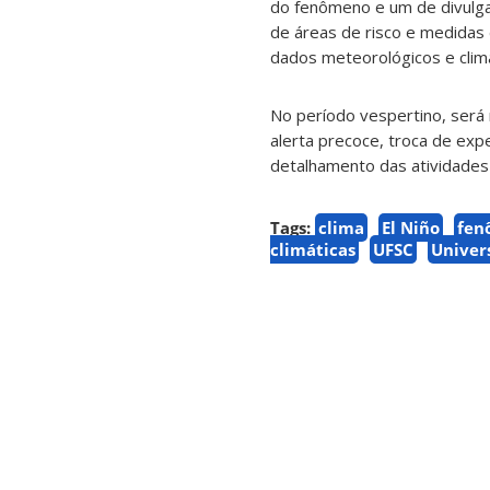
do fenômeno e um de divulgaç
de áreas de risco e medidas d
dados meteorológicos e clima
No período vespertino, será
alerta precoce, troca de exp
detalhamento das atividades
Tags:
clima
El Niño
fen
climáticas
UFSC
Univer