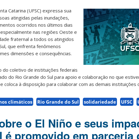
anta Catarina (UFSC) expressa sua
soas atingidas pelas inundações,
entos ocorridos nos últimos dias
, especialmente nas regiões Oeste e
dade fraternal a todos os atingidos
Sul, que enfrenta fenômenos
ormes dimensões e consequências.
 do coletivo de instituições federais
do do Rio Grande do Sul para apoio e colaboração no que estiver
oloca à disposição para colaborar com as demais instituições c
os climáticos
Rio Grande do Sul
solidariedade
UFSC
bre o El Niño e seus impa
il é promovido em parceria