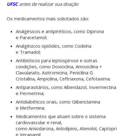
UFSC
antes de realizar sua doação
Os medicamentos mais solicitados são:
Analgésicos e antipiréticos, como Dipirona
e Paracetamol;
Analgésicos opióides, como Codeína
e Tramadol;
Antibióticos para leptospirose e outras
condições, como Doxiciclina, Amoxicilina +
Clavulanato, Azitromicina, Penicilina G
Cristalina, Ampicilina, Ceftriaxona, Cefotaxima;
Antiparasitários, como Albendazol, Invermectina
e Permetrina;
Antidiabéticos orais, como Glibenclamina
e Metformina;
Medicamentos que atuam sobre o sistema
cardiovascular e renal,
como Amiodarona, Anlodipino, Atenolol, Captopril, Carvedi
e Verapamil;