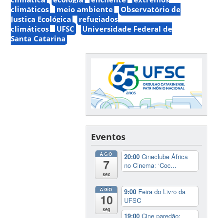
climáticos
meio ambiente
Observatório de
Justiça Ecológica
refugiados
climáticos
UFSC
Universidade Federal de
Santa Catarina
Eventos
AGO
20:00
Cineclube África
7
no Cinema: ‘Coc...
sex
AGO
9:00
Feira do Livro da
10
UFSC
seg
19:00
Cine paredão: