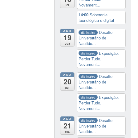
Novament...
ter
14:00
Soberania
tecnológica e digital
AGO
Desafio
dia inteiro
19
Universitário de
Nautide...
qua
Exposição:
dia inteiro
Perder Tudo.
Novament...
AGO
Desafio
dia inteiro
20
Universitário de
Nautide...
qui
Exposição:
dia inteiro
Perder Tudo.
Novament...
AGO
Desafio
dia inteiro
21
Universitário de
Nautide...
sex