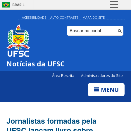
BRASIL
Simplifique!
ACESSIBILIDADE
ALTO CONTRASTE
MAPA DO SITE
Comunica BR
Participe
Acesso à informação
Legislação
Notícias da UFSC
Canais
Área Restrita
Administradores do Site
MENU
Jornalistas formadas pela
UFSC lançam livro sobre