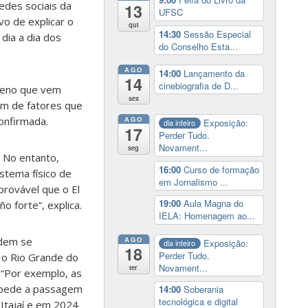
edes sociais da
13
UFSC
vo de explicar o
qui
14:30
Sessão Especial
dia a dia dos
do Conselho Esta...
AGO
14:00
Lançamento da
14
cinebiografia de D...
ômeno que vem
sex
em de fatores que
onfirmada.
AGO
Exposição:
dia inteiro
17
Perder Tudo.
Novament...
seg
 No entanto,
16:00
Curso de formação
istema físico de
em Jornalismo ...
provável que o El
19:00
Aula Magna do
 forte”, explica.
IELA: Homenagem ao...
AGO
odem se
Exposição:
dia inteiro
18
Perder Tudo.
 o Rio Grande do
Novament...
ter
 “Por exemplo, as
impede a passagem
14:00
Soberania
tecnológica e digital
 Itajaí e em 2024