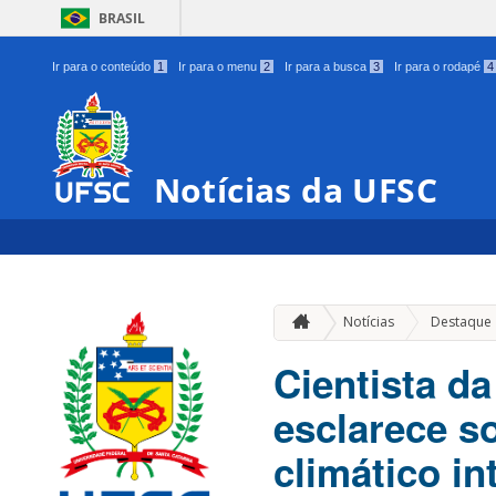
BRASIL
Ir para o conteúdo
1
Ir para o menu
2
Ir para a busca
3
Ir para o rodapé
4
Notícias da UFSC
Notícias
Destaque
Cientista d
esclarece s
climático in