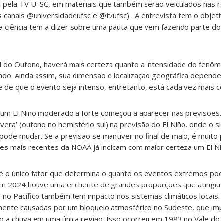
a pela TV UFSC, em materiais que também serão veiculados nas r
canais @universidadeufsc e @tvufsc) . A entrevista tem o objeti
a ciência tem a dizer sobre uma pauta que vem fazendo parte do 
nal do Outono, haverá mais certeza quanto a intensidade do fen
o. Ainda assim, sua dimensão e localização geográfica depend
e de que o evento seja intenso, entretanto, está cada vez mais c
e um El Niño moderado a forte começou a aparecer nas previsões.
vera’ (outono no hemisfério sul) na previsão do El Niño, onde o s
ode mudar. Se a previsão se mantiver no final de maio, é muito 
es mais recentes da NOAA já indicam com maior certeza um El Niño
o é o único fator que determina o quanto os eventos extremos p
e em 2024 houve uma enchente de grandes proporções que atingiu
e no Pacífico também tem impacto nos sistemas climáticos locais.
emente causadas por um bloqueio atmosférico no Sudeste, que 
do a chuva em uma única região. Isso ocorreu em 1983 no Vale do