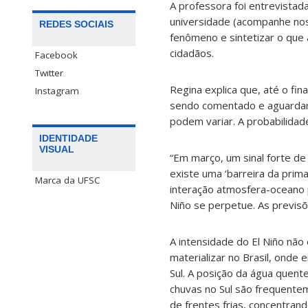
A professora foi entrevistad
universidade (acompanhe nos 
REDES SOCIAIS
fenômeno e sintetizar o que 
cidadãos.
Facebook
Twitter
Regina explica que, até o fi
Instagram
sendo comentado e aguardand
podem variar. A probabilidad
IDENTIDADE
VISUAL
“Em março, um sinal forte d
existe uma ‘barreira da prima
Marca da UFSC
interação atmosfera-oceano p
Niño se perpetue. As previsõ
A intensidade do El Niño nã
materializar no Brasil, ond
Sul. A posição da água quent
chuvas no Sul são frequent
de frentes frias, concentran