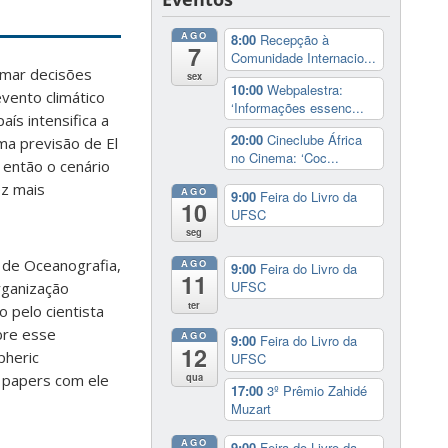
AGO
8:00
Recepção à
7
Comunidade Internacio...
omar decisões
sex
10:00
Webpalestra:
vento climático
‘Informações essenc...
ís intensifica a
20:00
Cineclube África
ma previsão de El
no Cinema: ‘Coc...
 então o cenário
ez mais
AGO
9:00
Feira do Livro da
10
UFSC
seg
 de Oceanografia,
AGO
9:00
Feira do Livro da
11
UFSC
rganização
ter
 pelo cientista
bre esse
AGO
9:00
Feira do Livro da
12
pheric
UFSC
qua
a papers com ele
17:00
3º Prêmio Zahidé
Muzart
AGO
9:00
Feira do Livro da