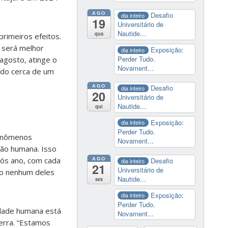
AGO
Desafio
dia inteiro
19
Universitário de
Nautide...
qua
primeiros efeitos.
e será melhor
Exposição:
dia inteiro
Perder Tudo.
agosto, atinge o
Novament...
ndo cerca de um
AGO
Desafio
dia inteiro
20
Universitário de
Nautide...
qui
Exposição:
dia inteiro
Perder Tudo.
fenômenos
Novament...
ção humana. Isso
AGO
pós ano, com cada
Desafio
dia inteiro
21
Universitário de
do nenhum deles
Nautide...
sex
Exposição:
dia inteiro
Perder Tudo.
idade humana está
Novament...
erra. “Estamos