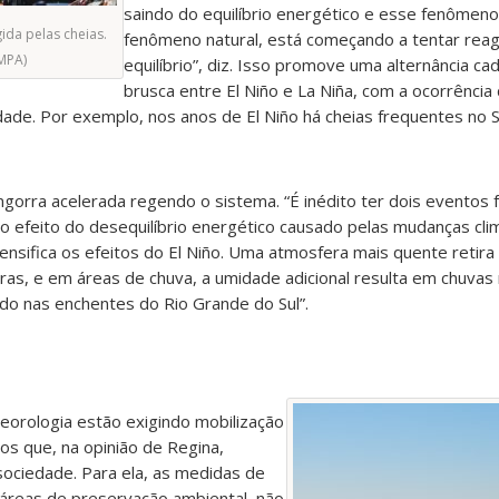
saindo do equilíbrio energético e esse fenômen
ida pelas cheias.
fenômeno natural, está começando a tentar reagi
MPA)
equilíbrio”, diz. Isso promove uma alternância ca
brusca entre El Niño e La Niña, com a ocorrênci
ade. Por exemplo, nos anos de El Niño há cheias frequentes no S
orra acelerada regendo o sistema. “É inédito ter dois eventos
ro efeito do desequilíbrio energético causado pelas mudanças clim
ensifica os efeitos do El Niño. Uma atmosfera mais quente retir
as, e em áreas de chuva, a umidade adicional resulta em chuvas 
o nas enchentes do Rio Grande do Sul”.
eorologia estão exigindo mobilização
os que, na opinião de Regina,
sociedade. Para ela, as medidas de
 áreas de preservação ambiental, não