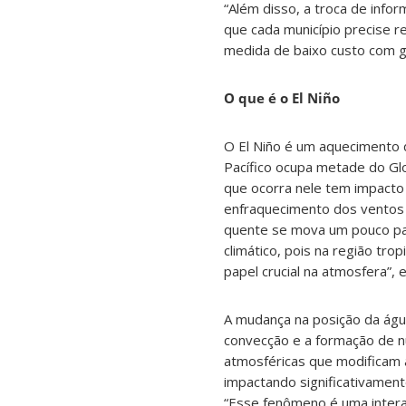
“Além disso, a troca de info
que cada município precise r
medida de baixo custo com g
O que é o El Niño
O El Niño é um aquecimento 
Pacífico ocupa metade do Gl
que ocorra nele tem impacto 
enfraquecimento dos ventos a
quente se mova um pouco par
climático, pois na região t
papel crucial na atmosfera”, e
A mudança na posição da águ
convecção e a formação de n
atmosféricas que modificam a 
impactando significativament
“Esse fenômeno é uma intera