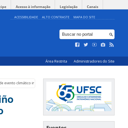
cipe
Acesso à informação
Legislação
Canais
ACESSIBILIDADE
ALTO CONTRASTE
MAPA DO SITE
Área Restrita
Administradores do Site
de evento climático intenso no país
iño
o
Eventos