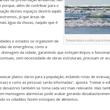
 porque, além de contribuir para o
pação destes espaços destrói aquilo
extremos, já que áreas de
ais água da chuvas, naquilo que é
Temperatura oceânica promove 
 cidades e estados se organizem de
idas de emergência, como a
drenagem da cidade, garantindo que estejam limpos e funciona
ontuais, sem necessidade de obras estruturais, precisam vir 
nicar planos claros para a população, incluindo rotas de evacuaç
blicas) e como as pessoas serão informadas”, aponta. Treinar e e
e desastres também se torna cada vez mais relevante. Mas tam
com mensagens alarmistas pode acabar gerando desabastecimento
do os cidadãos fazem estoques de alimentos.