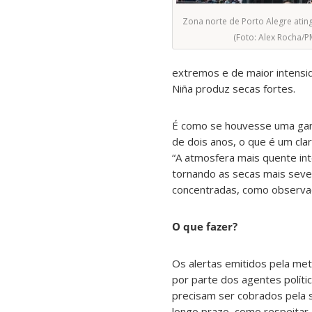
Zona norte de Porto Alegre ating
(Foto: Alex Rocha/P
extremos e de maior intensid
Niña produz secas fortes.
É como se houvesse uma gang
de dois anos, o que é um cla
“A atmosfera mais quente int
tornando as secas mais sever
concentradas, como observad
O que fazer?
Os alertas emitidos pela met
por parte dos agentes polític
precisam ser cobrados pela 
longo prazo, como respeitar