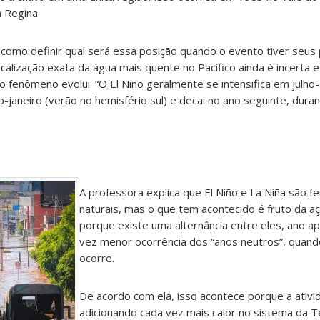
a Regina.
como definir qual será essa posição quando o evento tiver seus 
calização exata da água mais quente no Pacífico ainda é incerta 
fenômeno evolui. “O El Niño geralmente se intensifica em julho-
aneiro (verão no hemisfério sul) e decai no ano seguinte, dura
A professora explica que El Niño e La Niña são 
naturais, mas o que tem acontecido é fruto da a
porque existe uma alternância entre eles, ano a
vez menor ocorrência dos “anos neutros”, quan
ocorre.
De acordo com ela, isso acontece porque a ativ
adicionando cada vez mais calor no sistema da T