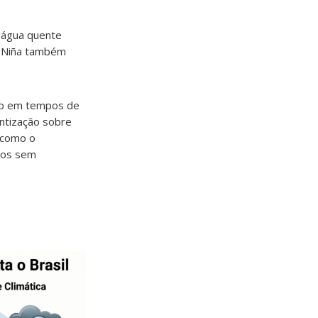
a água quente
La Niña também
eno em tempos de
ntização sobre
, como o
ios sem