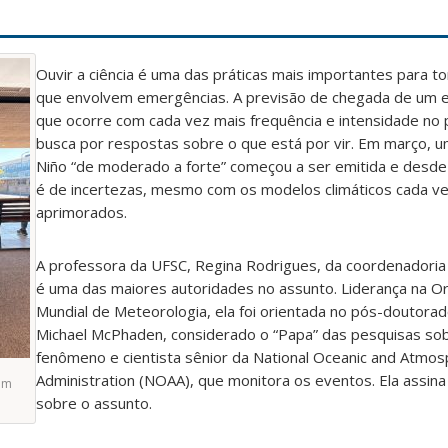
Ouvir a ciência é uma das práticas mais importantes para t
que envolvem emergências. A previsão de chegada de um e
que ocorre com cada vez mais frequência e intensidade no pa
busca por respostas sobre o que está por vir. Em março, u
Niño “de moderado a forte” começou a ser emitida e desde
é de incertezas, mesmo com os modelos climáticos cada v
aprimorados.
A professora da UFSC, Regina Rodrigues, da coordenadoria
é uma das maiores autoridades no assunto. Liderança na O
Mundial de Meteorologia, ela foi orientada no pós-doutorado
Michael McPhaden, considerado o “Papa” das pesquisas so
fenômeno e cientista sênior da National Oceanic and Atmos
Administration (NOAA), que monitora os eventos. Ela assin
em
sobre o assunto.