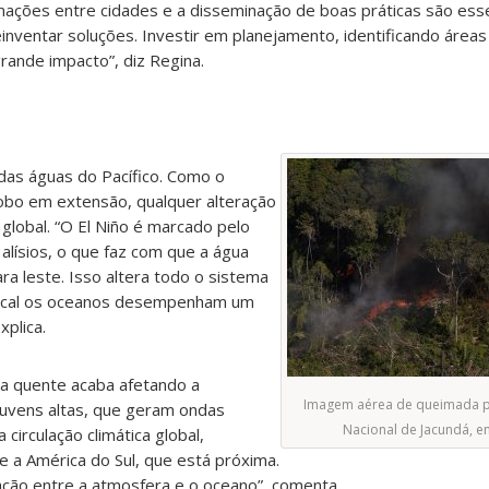
rmações entre cidades e a disseminação de boas práticas são esse
einventar soluções. Investir em planejamento, identificando áreas
rande impacto”, diz Regina.
das águas do Pacífico. Como o
obo em extensão, qualquer alteração
global. “O El Niño é marcado pelo
lísios, o que faz com que a água
a leste. Isso altera todo o sistema
ropical os oceanos desempenham um
xplica.
a quente acaba afetando a
Imagem aérea de queimada pr
uvens altas, que geram ondas
Nacional de Jacundá, 
circulação climática global,
e a América do Sul, que está próxima.
ção entre a atmosfera e o oceano”, comenta.