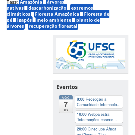
Tags:
Amazônia
árvores
nativas
descarbonização
extremos
climáticos
Floresta Amazônica
Floresta de
pé
igapós
meio ambiente
plantio de
árvores
recuperação florestal
Eventos
AGO
8:00
Recepção à
7
Comunidade Internacio...
sex
10:00
Webpalestra:
‘Informações essenc...
20:00
Cineclube África
no Cinema: ‘Coc...