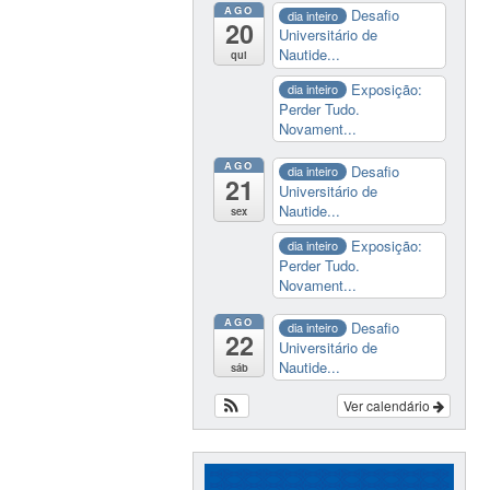
AGO
Desafio
dia inteiro
20
Universitário de
Nautide...
qui
Exposição:
dia inteiro
Perder Tudo.
Novament...
AGO
Desafio
dia inteiro
21
Universitário de
Nautide...
sex
Exposição:
dia inteiro
Perder Tudo.
Novament...
AGO
Desafio
dia inteiro
22
Universitário de
Nautide...
sáb
Ver calendário