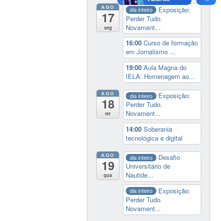
AGO
Exposição:
dia inteiro
17
Perder Tudo.
Novament...
seg
16:00
Curso de formação
em Jornalismo ...
19:00
Aula Magna do
IELA: Homenagem ao...
AGO
Exposição:
dia inteiro
18
Perder Tudo.
Novament...
ter
14:00
Soberania
tecnológica e digital
AGO
Desafio
dia inteiro
19
Universitário de
Nautide...
qua
Exposição:
dia inteiro
Perder Tudo.
Novament...