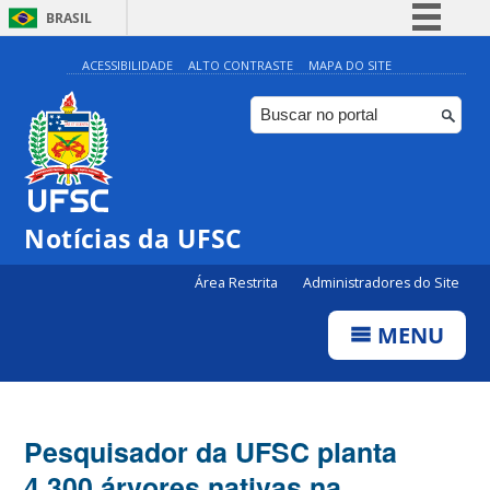
BRASIL
Simplifique!
ACESSIBILIDADE
ALTO CONTRASTE
MAPA DO SITE
Comunica BR
Participe
Acesso à informação
Legislação
Notícias da UFSC
Canais
Área Restrita
Administradores do Site
MENU
Pesquisador da UFSC planta
4.300 árvores nativas na