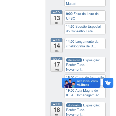
Muzart
AGO
9:00
Feira do Livro da
13
UFSC
qui
14:30
Sessão Especial
do Conselho Esta...
AGO
14:00
Lançamento da
14
cinebiografia de D...
sex
AGO
Exposição:
dia inteiro
17
Perder Tudo.
Novament...
seg
16:00
Curso de formação
em Jornalismo ...
19:00
Aula Magna do
IELA: Homenagem ao...
AGO
Exposição:
dia inteiro
18
Perder Tudo.
Novament...
ter