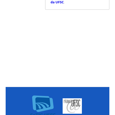
da UFSC
.