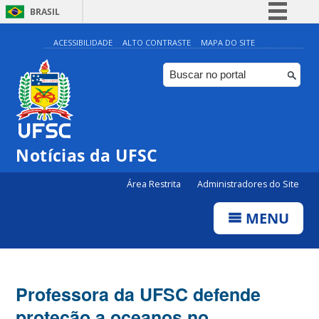
BRASIL
Simplifique!
ACESSIBILIDADE
ALTO CONTRASTE
MAPA DO SITE
Comunica BR
Participe
Acesso à informação
Legislação
Notícias da UFSC
Canais
Área Restrita
Administradores do Site
MENU
Professora da UFSC defende
proteção a oceanos no