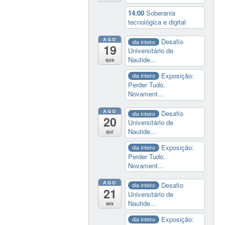
14:00
Soberania
tecnológica e digital
AGO
Desafio
dia inteiro
19
Universitário de
Nautide...
qua
Exposição:
dia inteiro
Perder Tudo.
Novament...
AGO
Desafio
dia inteiro
20
Universitário de
Nautide...
qui
Exposição:
dia inteiro
Perder Tudo.
Novament...
AGO
Desafio
dia inteiro
21
Universitário de
Nautide...
sex
Exposição:
dia inteiro