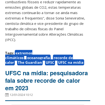
combustíveis fósseis e reduzir rapidamente as
emissões globais de CO2, estas temperaturas
extremas continuarão a tornar-se ainda mais
extremas e frequentes”, disse Sonia Seneviratne,
cientista climática e vice-presidente do grupo de
trabalho de ciências físicas do Painel
Intergovernamental sobre Alterações Climáticas
(IPCC).
Tags:
extremos
climáticos
oceanografia
recorde de
calor
The Guardian
UFSC
UFSC na mídia
UFSC na mídia: pesquisadora
fala sobre recorde de calor
em 2023
12/01/2024 10:12