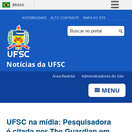
BRASIL
Simplifique!
ACESSIBILIDADE
ALTO CONTRASTE
MAPA DO SITE
Comunica BR
Participe
Acesso à informação
Legislação
Notícias da UFSC
Canais
Área Restrita
Administradores do Site
MENU
UFSC na mídia: Pesquisadora
é citada por The Guardian em