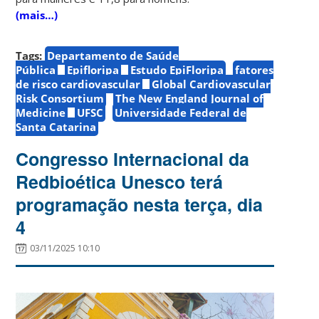
(mais…)
Tags:
Departamento de Saúde
Pública
Epifloripa
Estudo EpiFloripa
fatores
de risco cardiovascular
Global Cardiovascular
Risk Consortium
The New England Journal of
Medicine
UFSC
Universidade Federal de
Santa Catarina
Congresso Internacional da
Redbioética Unesco terá
programação nesta terça, dia
4
03/11/2025 10:10