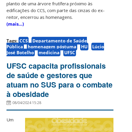
plantio de uma árvore frutífera próximo às
edificações do CCS, com parte das cinzas do ex-
reitor, encerrou as homenagens.
(mais…)
Tags:
CCS
Departamento de Saúde
Pública
homenagem póstuma
HU
Lúcio
José Botelho
medicina
UFSC
UFSC capacita profissionais
de saúde e gestores que
atuam no SUS para o combate
à obesidade
08/04/2024 15:28
Um