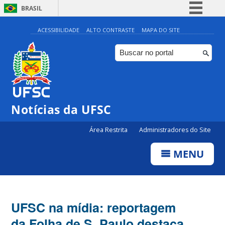
BRASIL
Simplifique!
ACESSIBILIDADE
ALTO CONTRASTE
MAPA DO SITE
Comunica BR
Participe
Acesso à informação
Legislação
Notícias da UFSC
Canais
Área Restrita
Administradores do Site
MENU
UFSC na mídia: reportagem
da Folha de S. Paulo destaca