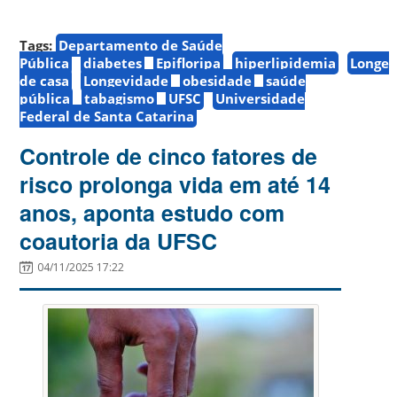
Tags:
Departamento de Saúde
Pública
diabetes
Epifloripa
hiperlipidemia
Longe
de casa
Longevidade
obesidade
saúde
pública
tabagismo
UFSC
Universidade
Federal de Santa Catarina
Controle de cinco fatores de
risco prolonga vida em até 14
anos, aponta estudo com
coautoria da UFSC
04/11/2025 17:22