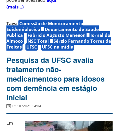
(mais…)
Tags:
Comissão de Monitoramento
Epidemiológico
Departamento de Saúde
Pública
Fabrício Augusto Menegon
Jornal do
Almoço
NSC Total
Sérgio Fernando Torres de
Freitas
UFSC
UFSC na mídia
Pesquisa da UFSC avalia
tratamento não-
medicamentoso para idosos
com demência em estágio
inicial
05/01/2021 14:04
Em