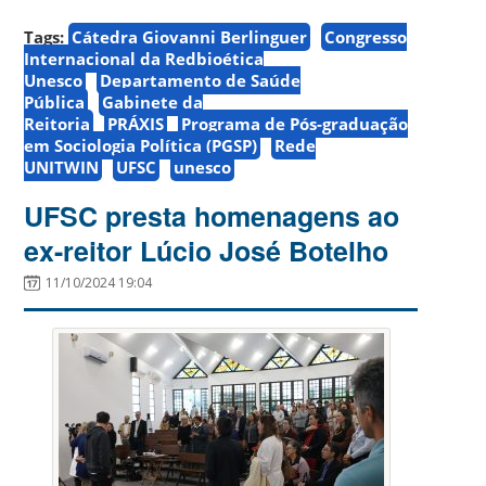
Tags:
Cátedra Giovanni Berlinguer
Congresso
Internacional da Redbioética
Unesco
Departamento de Saúde
Pública
Gabinete da
Reitoria
PRÁXIS
Programa de Pós-graduação
em Sociologia Política (PGSP)
Rede
UNITWIN
UFSC
unesco
UFSC presta homenagens ao
ex-reitor Lúcio José Botelho
11/10/2024 19:04