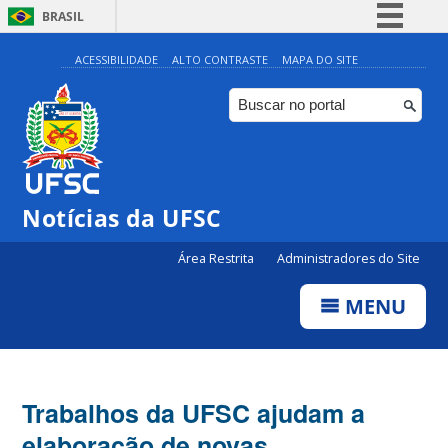
BRASIL
Simplifique!
ACESSIBILIDADE
ALTO CONTRASTE
MAPA DO SITE
Comunica BR
Participe
Acesso à informação
Legislação
Notícias da UFSC
Canais
Área Restrita
Administradores do Site
MENU
Trabalhos da UFSC ajudam a
elaboração de novas