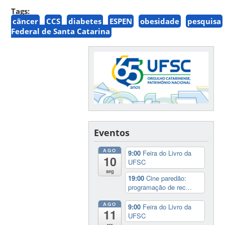
Tags:
câncer
CCS
diabetes
ESPEN
obesidade
pesquisa
Federal de Santa Catarina
Eventos
AGO
9:00
Feira do Livro da
10
UFSC
seg
19:00
Cine paredão:
programação de rec...
AGO
9:00
Feira do Livro da
11
UFSC
ter