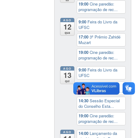
19:00
Cine paredão:
programação de rec...
AGO
9:00
Feira do Livro da
12
UFSC
qua
17:00
3º Prêmio Zahidé
Muzart
19:00
Cine paredão:
programação de rec...
AGO
9:00
Feira do Livro da
13
UFSC
qui
14:00
Seminário
Internacional ‘Ninguém...
14:30
Sessão Especial
do Conselho Esta...
19:00
Cine paredão:
programação de rec...
AGO
14:00
Lançamento da