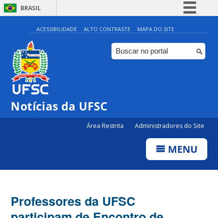
BRASIL
Simplifique!
ACESSIBILIDADE
ALTO CONTRASTE
MAPA DO SITE
Comunica BR
Participe
Acesso à informação
Legislação
Notícias da UFSC
Canais
Área Restrita
Administradores do Site
MENU
Professores da UFSC
participam de Encontro de