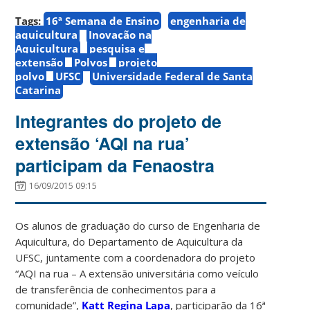
Tags:
16ª Semana de Ensino
engenharia de
aquicultura
Inovação na
Aquicultura
pesquisa e
extensão
Polvos
projeto
polvo
UFSC
Universidade Federal de Santa
Catarina
Integrantes do projeto de
extensão ‘AQI na rua’
participam da Fenaostra
16/09/2015 09:15
Os alunos de graduação do curso de Engenharia de
Aquicultura, do Departamento de Aquicultura da
UFSC, juntamente com a coordenadora do projeto
“AQI na rua – A extensão universitária como veículo
de transferência de conhecimentos para a
comunidade”,
Katt Regina Lapa
, participarão da 16ª