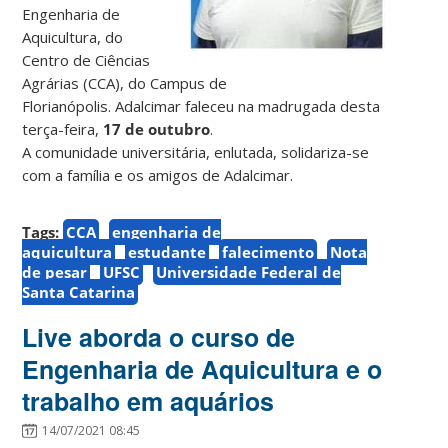
Engenharia de
Aquicultura, do
Centro de Ciências
Agrárias (CCA), do Campus de
Florianópolis. Adalcimar faleceu na madrugada desta
terça-feira,
17 de outubro
.
A comunidade universitária, enlutada, solidariza-se
com a família e os amigos de Adalcimar.
Tags:
CCA
engenharia de
aquicultura
estudante
falecimento
Nota
de pesar
UFSC
Universidade Federal de
Santa Catarina
Live aborda o curso de
Engenharia de Aquicultura e o
trabalho em aquários
14/07/2021 08:45