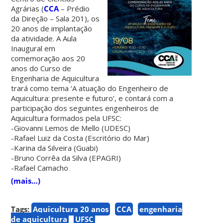
Agrárias (
CCA
– Prédio
da Direção – Sala 201), os
20 anos de implantação
da atividade. A Aula
Inaugural em
comemoração aos 20
anos do Curso de
Engenharia de Aquicultura
trará como tema ‘A atuação do Engenheiro de
Aquicultura: presente e futuro’, e contará com a
participação dos seguintes engenheiros de
Aquicultura formados pela UFSC:
-Giovanni Lemos de Mello (UDESC)
-Rafael Luiz da Costa (Escritório do Mar)
-Karina da Silveira (Guabi)
-Bruno Corrêa da Silva (EPAGRI)
-Rafael Camacho
(mais…)
Tags:
Aquicultura 20 anos
CCA
engenharia
de aquicultura
UFSC