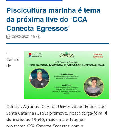
Piscicultura marinha é tema
da próxima live do ‘CCA
Conecta Egressos’
03/05/2021 16:48
O
Centro
de
Ciências Agrárias (CCA) da Universidade Federal de
Santa Catarina (UFSC) promove, nesta terça-feira,
4
de maio
, às 19h30, mais uma edição do
programa
CCA Conecta Egressos,
com o