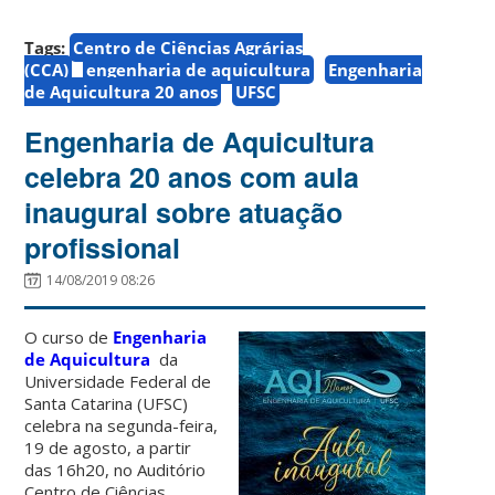
Tags:
Centro de Ciências Agrárias
(CCA)
engenharia de aquicultura
Engenharia
de Aquicultura 20 anos
UFSC
Engenharia de Aquicultura
celebra 20 anos com aula
inaugural sobre atuação
profissional
14/08/2019 08:26
O curso de
Engenharia
de Aquicultura
da
Universidade Federal de
Santa Catarina (UFSC)
celebra na segunda-feira,
19 de agosto, a partir
das 16h20, no Auditório
Centro de Ciências