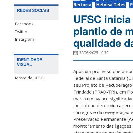
Reitoria
Heloisa Teles
P
REDES SOCIAIS
UFSC inicia
Facebook
plantio de 
Twitter
qualidade d
Instagram
30/05/2025 10:39
IDENTIDADE
VISUAL
Após um processo que durou 
Federal de Santa Catarina (UF
Marca da UFSC
seu Projeto de Recuperaçã
Trindade (PRAD-TRI), em Flo
marca um avanço significati
judicial que determina a rec
córregos e da revegetação 
Preservação Permanente (AP
monitoramento das ligações
atividades de educação ambi