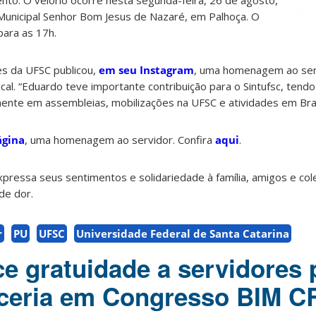
to. O velório ocorre nesta segunda-feira, 26 de agosto,
 Municipal Senhor Bom Jesus de Nazaré, em Palhoça. O
para as 17h.
es da UFSC publicou,
em seu Instagram
, uma homenagem ao ser
al. “Eduardo teve importante contribuição para o Sintufsc, tendo
amente em assembleias, mobilizações na UFSC e atividades em Brasí
ágina
, uma homenagem ao servidor. Confira
aqui
.
xpressa seus sentimentos e solidariedade à família, amigos e col
de dor.
r
PU
UFSC
Universidade Federal de Santa Catarina
e gratuidade a servidores 
rceria em Congresso BIM 