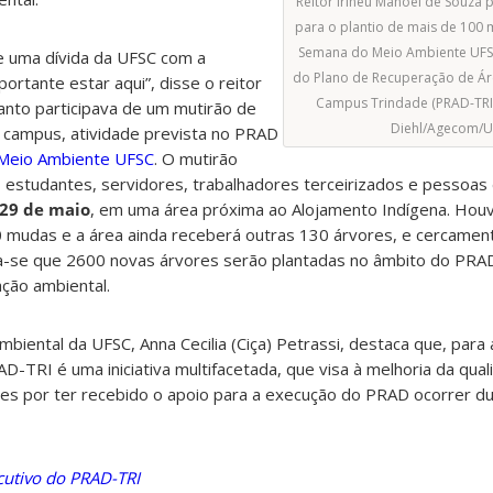
Reitor Irineu Manoel de Souza p
para o plantio de mais de 100 
Semana do Meio Ambiente UFSC
de uma dívida da UFSC com a
do Plano de Recuperação de Á
ortante estar aqui”, disse o reitor
Campus Trindade (PRAD-TRI)
anto participava de um mutirão de
Diehl/Agecom/U
o campus, atividade prevista no PRAD
Meio Ambiente UFSC
. O mutirão
– estudantes, servidores, trabalhadores terceirizados e pessoas
29 de maio
, em uma área próxima ao Alojamento Indígena. Houv
00 mudas e a área ainda receberá outras 130 árvores, e cercament
a-se que 2600 novas árvores serão plantadas no âmbito do PRA
ção ambiental.
iental da UFSC, Anna Cecilia (Ciça) Petrassi, destaca que, para 
D-TRI é uma iniciativa multifacetada, que visa à melhoria da qual
zes por ter recebido o apoio para a execução do PRAD ocorrer d
cutivo do PRAD-TRI