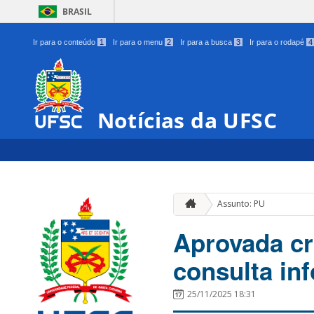
BRASIL
Ir para o conteúdo
1
Ir para o menu
2
Ir para a busca
3
Ir para o rodapé
4
Notícias da UFSC
Assunto: PU
Aprovada cr
consulta in
25/11/2025 18:31