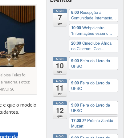
AGO
8:00
Recepção à
7
Comunidade Internacio...
sex
10:00
Webpalestra:
‘Informações essenc...
20:00
Cineclube África
no Cinema: ‘Coc...
AGO
9:00
Feira do Livro da
10
UFSC
seg
loisa Teles foi
AGO
 maioria. Fotos:
9:00
Feira do Livro da
11
UFSC
com/UFSC
ter
AGO
de e que o modelo
9:00
Feira do Livro da
12
UFSC
tudantes.
qua
17:00
3º Prêmio Zahidé
Muzart
nete da
AGO
9:00
Feira do Livro da