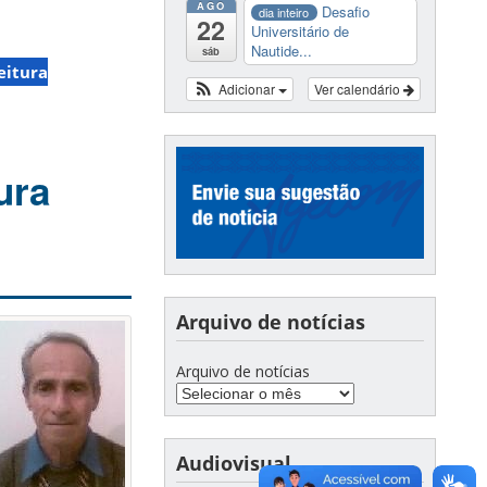
AGO
Desafio
dia inteiro
22
Universitário de
Nautide...
sáb
eitura
Adicionar
Ver calendário
ura
Arquivo de notícias
Arquivo de notícias
Audiovisual