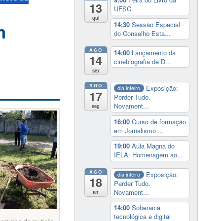
13
UFSC
qui
m
14:30
Sessão Especial
do Conselho Esta...
AGO
14:00
Lançamento da
14
cinebiografia de D...
sex
AGO
Exposição:
dia inteiro
17
Perder Tudo.
Novament...
seg
16:00
Curso de formação
em Jornalismo ...
19:00
Aula Magna do
IELA: Homenagem ao...
AGO
Exposição:
dia inteiro
18
Perder Tudo.
Novament...
ter
14:00
Soberania
tecnológica e digital