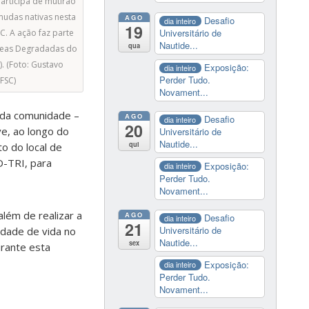
articipa de mutirão
mudas nativas nesta
AGO
Desafio
dia inteiro
19
Universitário de
. A ação faz parte
Nautide...
qua
reas Degradadas do
. (Foto: Gustavo
Exposição:
dia inteiro
Perder Tudo.
FSC)
Novament...
 da comunidade –
AGO
Desafio
dia inteiro
20
e, ao longo do
Universitário de
Nautide...
qui
o do local de
D-TRI, para
Exposição:
dia inteiro
Perder Tudo.
Novament...
além de realizar a
AGO
Desafio
dia inteiro
21
Universitário de
idade de vida no
Nautide...
sex
urante esta
Exposição:
dia inteiro
Perder Tudo.
Novament...