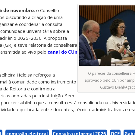
5 de novembro
, o Conselho
hos discutindo a criação de uma
anizar e coordenar a consulta
à comunidade universitária sobre a
uadriênio 2026–2030. A proposta
a (GR) e teve relatoria da conselheira
ransmitida ao vivo pelo
canal do CUn
O parecer da conselheira He
selheira Heloisa reforçou a
aprovado pelo CUn por ampla
formal à comunidade como instrumento
Gustavo Diehl/Age
 da Reitoria e confirmou a
ricas adotadas pela instituição. Sem
parecer sublinha que a consulta está consolidada na Universida
tividade equilibrada entre docentes, técnico-administrativos e es
l
comissão eleitoral
Consulta informal 2026
DCE
Gabi