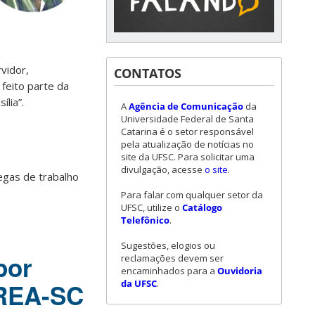
vidor,
CONTATOS
 feito parte da
lia”.
A
Agência de Comunicação
da
Universidade Federal de Santa
Catarina é o setor responsável
pela atualização de notícias no
site da UFSC. Para solicitar uma
divulgação, acesse
o site
.
egas de trabalho
Para falar com qualquer setor da
UFSC, utilize o
Catálogo
Telefônico
.
Sugestões, elogios ou
por
reclamações devem ser
encaminhados para a
Ouvidoria
da UFSC
.
CREA-SC