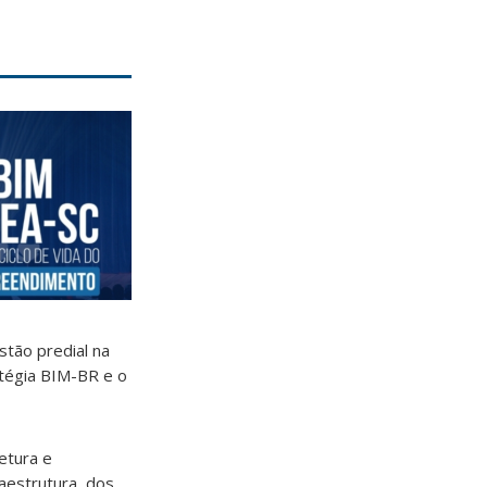
stão predial na
atégia BIM-BR e o
etura e
raestrutura, dos