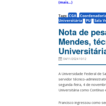
(mais…)
Tags:
CGA
Coordenadoria
Universitária
PU
Sala V
Nota de pes
Mendes, téc
Universitári
04/11/2024 10:12
A Universidade Federal de Sa
servidor técnico-administra
segunda-feira, 4 de novembro
Universitária como Contínuo
Francisco ingressou como se