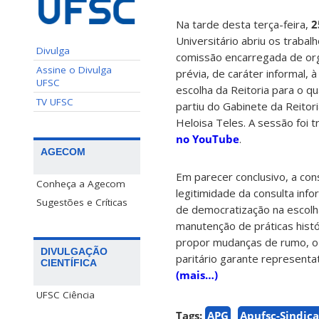
Na tarde desta terça-feira,
2
Universitário abriu os trabal
Divulga
comissão encarregada de org
Assine o Divulga
prévia, de caráter informal, 
UFSC
escolha da Reitoria para o q
TV UFSC
partiu do Gabinete da Reitori
Heloisa Teles. A sessão foi t
no YouTube
.
AGECOM
Em parecer conclusivo, a con
Conheça a Agecom
legitimidade da consulta in
Sugestões e Críticas
de democratização na escolha
manutenção de práticas histó
propor mudanças de rumo, o 
DIVULGAÇÃO
paritário garante representa
CIENTÍFICA
(mais…)
UFSC Ciência
Tags:
APG
Apufsc-Sindica