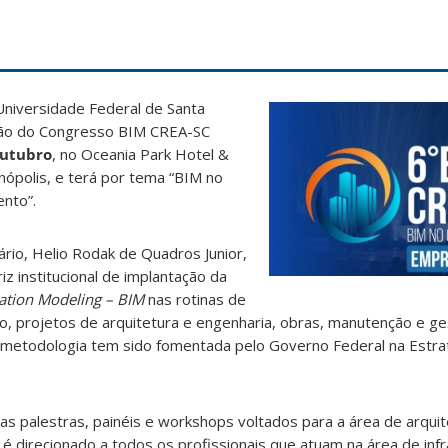
 Universidade Federal de Santa
ição do Congresso BIM CREA-SC
outubro
, no Oceania Park Hotel &
nópolis, e terá por tema “BIM no
ento”.
ário, Helio Rodak de Quadros Junior,
riz institucional de implantação da
ation Modeling – BIM
nas rotinas de
o, projetos de arquitetura e engenharia, obras, manutenção e ge
ta metodologia tem sido fomentada pelo Governo Federal na Estr
s palestras, painéis e workshops voltados para a área de arquit
 é direcionado a todos os profissionais que atuam na área de inf