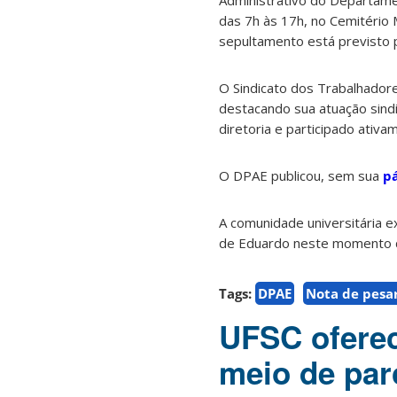
Administrativo do Departamen
das 7h às 17h, no Cemitério
sepultamento está previsto 
O Sindicato dos Trabalhador
destacando sua atuação sindic
diretoria e participado ativ
O DPAE publicou, sem sua
p
A comunidade universitária e
de Eduardo neste momento 
Tags:
DPAE
Nota de pesa
UFSC oferec
meio de pa