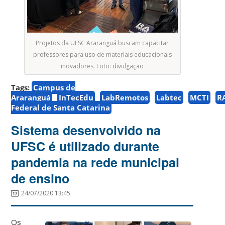
Projetos da UFSC Araranguá buscam capacitar
professores para uso de materiais educacionais
inovadores. Foto: divulgação
Tags:
Campus de
Araranguá
InTecEdu
LabRemotos
Labtec
MCTI
R
Federal de Santa Catarina
Sistema desenvolvido na
UFSC é utilizado durante
pandemia na rede municipal
de ensino
24/07/2020 13:45
Os