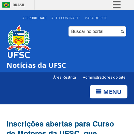
BRASIL
Simplifique!
ACESSIBILIDADE
ALTO CONTRASTE
MAPA DO SITE
Comunica BR
Participe
Acesso à informação
Legislação
Notícias da UFSC
Canais
Área Restrita
Administradores do Site
MENU
Inscrições abertas para Curso
de Motores da UFSC, que