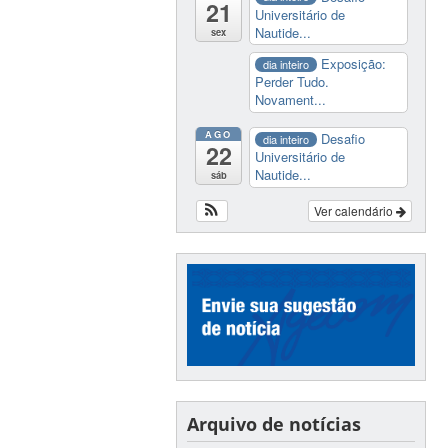
21
Universitário de
Nautide...
sex
Exposição:
dia inteiro
Perder Tudo.
Novament...
AGO
Desafio
dia inteiro
22
Universitário de
Nautide...
sáb
Ver calendário
Arquivo de notícias