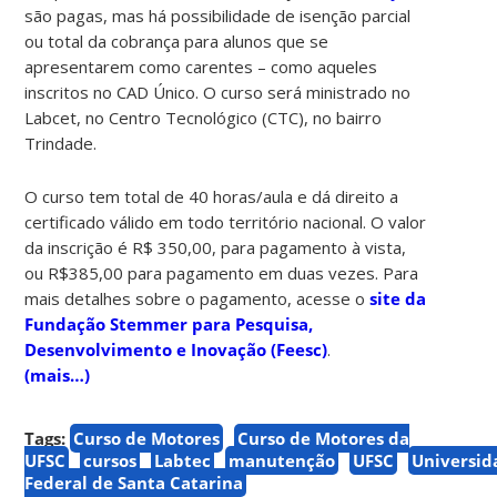
são pagas, mas há possibilidade de isenção parcial
ou total da cobrança para alunos que se
apresentarem como carentes – como aqueles
inscritos no CAD Único. O curso será ministrado no
Labcet, no Centro Tecnológico (CTC), no bairro
Trindade.
O curso tem total de 40 horas/aula e dá direito a
certificado válido em todo território nacional. O valor
da inscrição é R$ 350,00, para pagamento à vista,
ou R$385,00 para pagamento em duas vezes. Para
mais detalhes sobre o pagamento, acesse o
site da
Fundação Stemmer para Pesquisa,
Desenvolvimento e Inovação (Feesc)
.
(mais…)
Tags:
Curso de Motores
Curso de Motores da
UFSC
cursos
Labtec
manutenção
UFSC
Universid
Federal de Santa Catarina