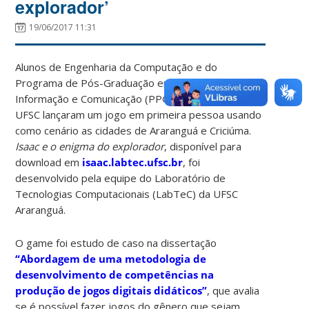
explorador’
19/06/2017 11:31
Alunos de Engenharia da Computação e do
Programa de Pós-Graduação em Tecnologias da
Informação e Comunicação (PPGTIC) da
UFSC lançaram um jogo em primeira pessoa usando
como cenário as cidades de Araranguá e Criciúma.
Isaac e o enigma do explorador
, disponível para
download em
isaac.labtec.ufsc.br
, foi
desenvolvido pela equipe do Laboratório de
Tecnologias Computacionais (LabTeC) da UFSC
Araranguá.
O game foi estudo de caso na dissertação
“Abordagem de uma metodologia de
desenvolvimento de competências na
produção de jogos digitais didáticos”
, que avalia
se é possível fazer jogos do gênero que sejam