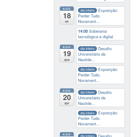
AGO
Exposição:
dia inteiro
18
Perder Tudo.
Novament...
ter
14:00
Soberania
tecnológica e digital
AGO
Desafio
dia inteiro
19
Universitário de
Nautide...
qua
Exposição:
dia inteiro
Perder Tudo.
Novament...
AGO
Desafio
dia inteiro
20
Universitário de
Nautide...
qui
Exposição:
dia inteiro
Perder Tudo.
Novament...
AGO
Desafio
dia inteiro