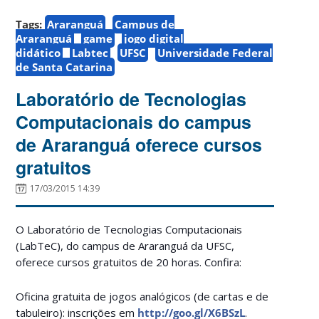
Tags:
Araranguá
Campus de
Araranguá
game
jogo digital
didático
Labtec
UFSC
Universidade Federal
de Santa Catarina
Laboratório de Tecnologias
Computacionais do campus
de Araranguá oferece cursos
gratuitos
17/03/2015 14:39
O Laboratório de Tecnologias Computacionais
(LabTeC), do campus de Araranguá da UFSC,
oferece cursos gratuitos de 20 horas. Confira:
Oficina gratuita de jogos analógicos (de cartas e de
tabuleiro): inscrições em
http://goo.gl/X6BSzL
.