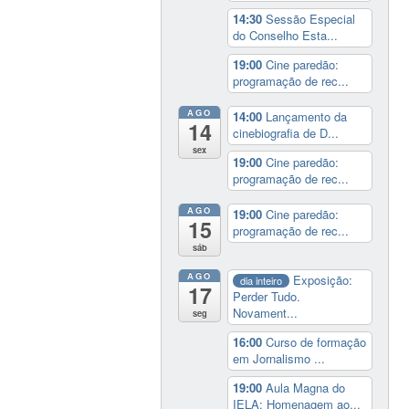
14:30
Sessão Especial
do Conselho Esta...
19:00
Cine paredão:
programação de rec...
AGO
14:00
Lançamento da
14
cinebiografia de D...
sex
19:00
Cine paredão:
programação de rec...
AGO
19:00
Cine paredão:
15
programação de rec...
sáb
AGO
Exposição:
dia inteiro
17
Perder Tudo.
Novament...
seg
16:00
Curso de formação
em Jornalismo ...
19:00
Aula Magna do
IELA: Homenagem ao...