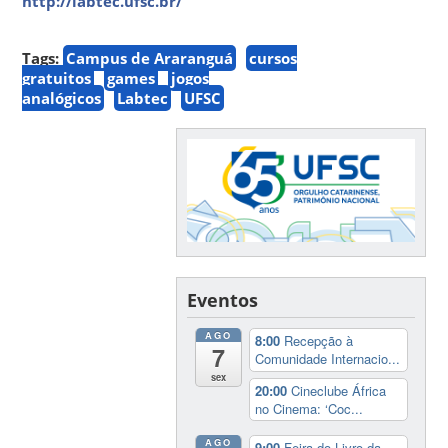
http://labtec.ufsc.br/
Tags:
Campus de Araranguá
cursos
gratuitos
games
jogos
analógicos
Labtec
UFSC
Eventos
AGO
8:00
Recepção à
7
Comunidade Internacio...
sex
20:00
Cineclube África
no Cinema: ‘Coc...
AGO
9:00
Feira do Livro da