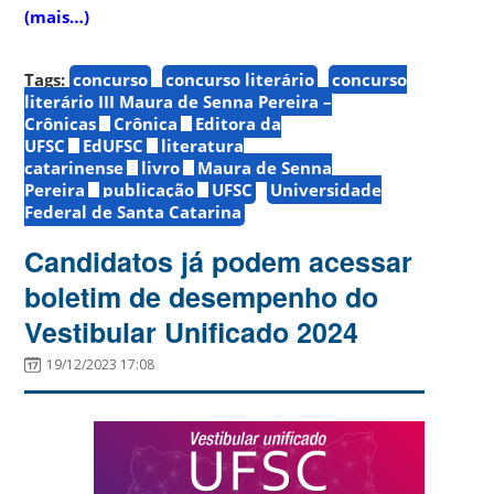
(mais…)
Tags:
concurso
concurso literário
concurso
literário III Maura de Senna Pereira –
Crônicas
Crônica
Editora da
UFSC
EdUFSC
literatura
catarinense
livro
Maura de Senna
Pereira
publicação
UFSC
Universidade
Federal de Santa Catarina
Candidatos já podem acessar
boletim de desempenho do
Vestibular Unificado 2024
19/12/2023 17:08