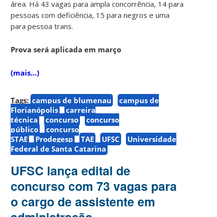
área. Há 43 vagas para ampla concorrência, 14 para
pessoas com deficiência, 15 para negros e uma
para pessoa trans.
Prova será aplicada em março
(mais…)
Tags:
campus de blumenau
campus de
Florianópolis
carreira
técnica
concurso
concurso
público
concurso
STAE
Prodegesp
TAE
UFSC
Universidade
Federal de Santa Catarina
UFSC lança edital de
concurso com 73 vagas para
o cargo de assistente em
administração