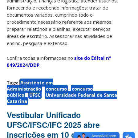
administração, finanças e logística; atender usuários,
fornecendo e recebendo informações; tratar de
documentos variados, cumprindo todo o
procedimento necessário referente aos mesmos;
preparar relatórios e planilhas; executar serviços
áreas de escritório. Assessorar nas atividades de
ensino, pesquisa e extensão.
Confira todas a informações no
site do Edital n°
049/2024/DDP
.
Tags:
Assistente em
Administração
concurso
concurso
público
UFSC
Universidade Federal de Santa
Catarina
Vestibular Unificado
UFSC/IFSC/IFC 2025 abre
inscrições em 10 de