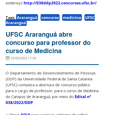
endereço
http://038ddp2022.concursos.ufsc.br/
.
Tags:
Araranguá
concurso
medicina
UFSC
Araranguá
UFSC Araranguá abre
concurso para professor do
curso de Medicina
25/03/2022 17:39
O Departamento de Desenvolvimento de Pessoas
(DDP) da Universidade Federal de Santa Catarina
(UFSC) comunica a abertura de concurso público
para o cargo de professor, para o curso de Medicina
do Campus de Araranguá, por meio do
Edital nº
038/2022/DDP
.
> Clique
AQUI
para acessar a íntegra do edital