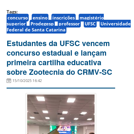
Tags:
concurso
ensino
inscrições
magistério
superior
Prodegesp
professor
UFSC
Universidade
Federal de Santa Catarina
Estudantes da UFSC vencem
concurso estadual e lançam
primeira cartilha educativa
sobre Zootecnia do CRMV-SC
15/10/2025 16:42