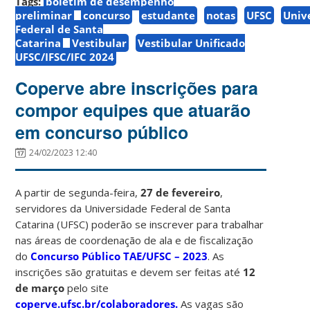
Tags:
boletim de desempenho
preliminar
concurso
estudante
notas
UFSC
Univ
Federal de Santa
Catarina
Vestibular
Vestibular Unificado
UFSC/IFSC/IFC 2024
Coperve abre inscrições para
compor equipes que atuarão
em concurso público
24/02/2023 12:40
A partir de segunda-feira,
27 de fevereiro
,
servidores da Universidade Federal de Santa
Catarina (UFSC) poderão se inscrever para trabalhar
nas áreas de coordenação de ala e de fiscalização
do
Concurso Público TAE/UFSC – 2023
. As
inscrições são gratuitas e devem ser feitas
até
12
de março
pelo site
coperve.ufsc.br/colaboradores.
As vagas são