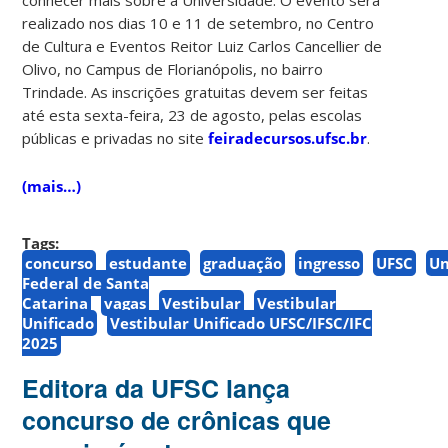
realizado nos dias 10 e 11 de setembro, no Centro
de Cultura e Eventos Reitor Luiz Carlos Cancellier de
Olivo, no Campus de Florianópolis, no bairro
Trindade. As inscrições gratuitas devem ser feitas
até esta sexta-feira, 23 de agosto, pelas escolas
públicas e privadas no site
feiradecursos.ufsc.br
.
(mais…)
Tags:
concurso
estudante
graduação
ingresso
UFSC
Un
Federal de Santa
Catarina
vagas
Vestibular
Vestibular
Unificado
Vestibular Unificado UFSC/IFSC/IFC
2025
Editora da UFSC lança
concurso de crônicas que