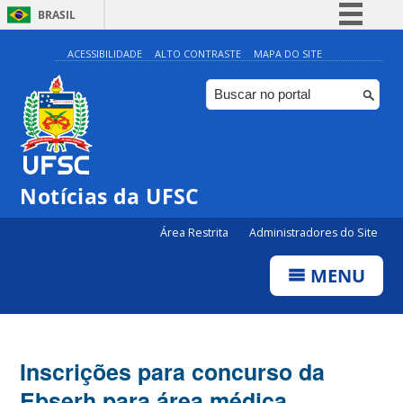
BRASIL
Simplifique!
ACESSIBILIDADE
ALTO CONTRASTE
MAPA DO SITE
Comunica BR
Participe
Acesso à informação
Legislação
Notícias da UFSC
Canais
Área Restrita
Administradores do Site
MENU
Inscrições para concurso da
Ebserh para área médica