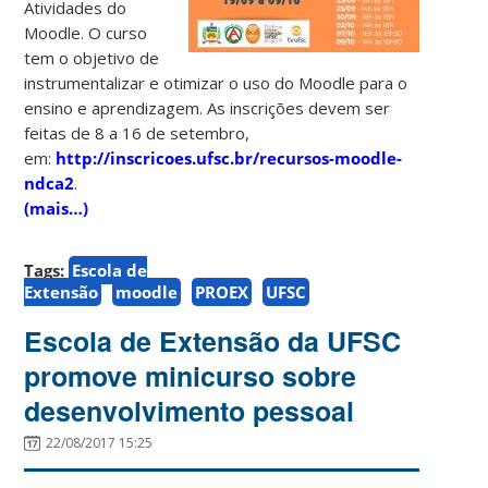
Atividades do
Moodle. O curso
tem o objetivo de
instrumentalizar e otimizar o uso do Moodle para o
ensino e aprendizagem. As inscrições devem ser
feitas de 8 a 16 de setembro,
em:
http://inscricoes.ufsc.br/recursos-moodle-
ndca2
.
(mais…)
Tags:
Escola de
Extensão
moodle
PROEX
UFSC
Escola de Extensão da UFSC
promove minicurso sobre
desenvolvimento pessoal
22/08/2017 15:25