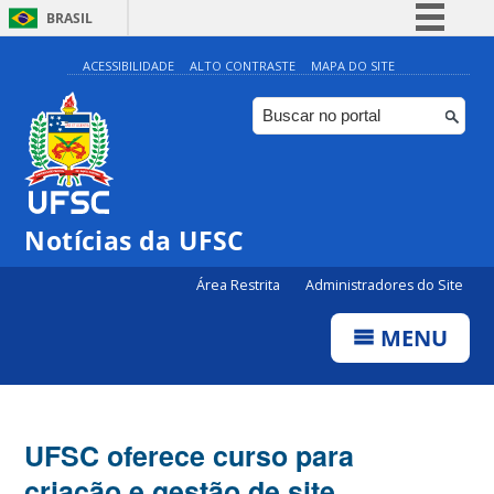
BRASIL
Simplifique!
ACESSIBILIDADE
ALTO CONTRASTE
MAPA DO SITE
Comunica BR
Participe
Acesso à informação
Legislação
Notícias da UFSC
Canais
Área Restrita
Administradores do Site
MENU
UFSC oferece curso para
criação e gestão de site