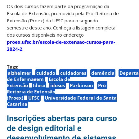
Os dois cursos fazem parte da programação da
Escola de Extensão, promovida pela Pró-Reitoria de
Extensão (Proex) da UFSC para o segundo
semestre deste ano. Conheça a listagem completa
dos cursos disponíveis no endereço
proex.ufsc.br/escola-de-extensao-cursos-para-
2024-2
.
Tags:
alzheimer
cuidado
cuidadores
demência
Depart
de Enfermagem
Escola de
Extensão
Idoso
idosos
Parkinson
Pró-
Reitoria de Extensão
(Proex)
UFSC
Universidade Federal de Santa
Catarina
Inscrições abertas para curso
de design editorial e
desenvolvimento de sistemas