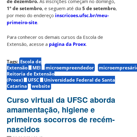
de dezembro.
As inscrições começam no domingo,
1º de setembro
, e seguem até dia
5 de setembro
,
por meio do endereço
inscricoes.ufsc.br/meu-
primeiro-site
.
Para conhecer os demais cursos da Escola de
Extensão, acesse a
página da Proex
.
Tags:
Escola de
Extensão
MEI
microempreendedor
microempresári
Reitoria de Extensão
(Proex)
UFSC
Universidade Federal de Santa
Catarina
website
Curso virtual da UFSC aborda
amamentação, higiene e
primeiros socorros de recém-
nascidos