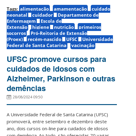
Tags:
alimentação
amamentação
cuidado
neonatal
cuidador
Departamento de
Enfermagem
Escola de
Extensão
higiene
nutrição
primeiros
socorros
Pró-Reitoria de Extensão
(Proex)
recém-nascido
UFSC
Universidade
Federal de Santa Catarina
vacinação
UFSC promove cursos para
cuidados de idosos com
Alzheimer, Parkinson e outras
demências
28/08/2024 09:50
A Universidade Federal de Santa Catarina (UFSC)
promoverá, entre setembro e dezembro deste
ano, dois cursos on-line para cuidados de idosos
com demência. Ao todo, são oferecidas 70 vagas,