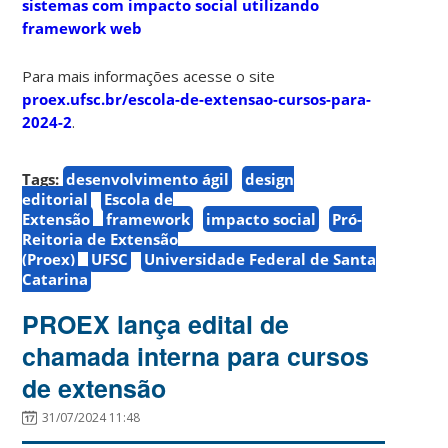
sistemas com impacto social utilizando
framework web
Para mais informações acesse o site
proex.ufsc.br/escola-de-extensao-cursos-para-
2024-2
.
Tags:
desenvolvimento ágil
design
editorial
Escola de
Extensão
framework
impacto social
Pró-
Reitoria de Extensão
(Proex)
UFSC
Universidade Federal de Santa
Catarina
PROEX lança edital de
chamada interna para cursos
de extensão
31/07/2024 11:48