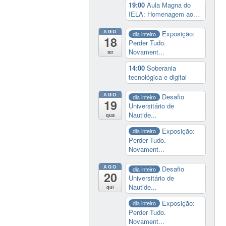
19:00
Aula Magna do
IELA: Homenagem ao...
AGO
Exposição:
dia inteiro
18
Perder Tudo.
Novament...
ter
14:00
Soberania
tecnológica e digital
AGO
Desafio
dia inteiro
19
Universitário de
Nautide...
qua
Exposição:
dia inteiro
Perder Tudo.
Novament...
AGO
Desafio
dia inteiro
20
Universitário de
Nautide...
qui
Exposição:
dia inteiro
Perder Tudo.
Novament...