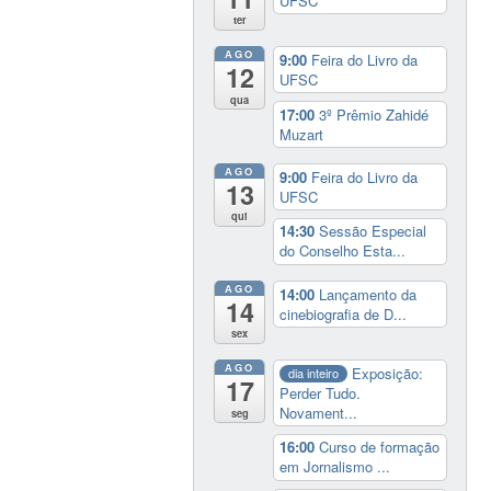
UFSC
ter
AGO
9:00
Feira do Livro da
12
UFSC
qua
17:00
3º Prêmio Zahidé
Muzart
AGO
9:00
Feira do Livro da
13
UFSC
qui
14:30
Sessão Especial
do Conselho Esta...
AGO
14:00
Lançamento da
14
cinebiografia de D...
sex
AGO
Exposição:
dia inteiro
17
Perder Tudo.
Novament...
seg
16:00
Curso de formação
em Jornalismo ...