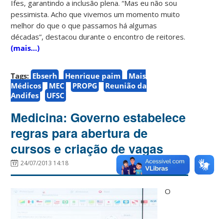
Ifes, garantindo a inclusão plena. “Mas eu não sou
pessimista. Acho que vivemos um momento muito
melhor do que o que passamos há algumas
décadas”, destacou durante o encontro de reitores.
(mais…)
Tags:
Ebserh
Henrique paim
Mais
Médicos
MEC
PROPG
Reunião da
Andifes
UFSC
Medicina: Governo estabelece
regras para abertura de
cursos e criação de vagas
24/07/2013 14:18
O