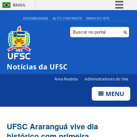
BRASIL
Simplifique!
ACESSIBILIDADE
ALTO CONTRASTE
MAPA DO SITE
Comunica BR
Participe
Acesso à informação
Legislação
Notícias da UFSC
Canais
Área Restrita
Administradores do Site
MENU
UFSC Araranguá vive dia
histórico com primeira