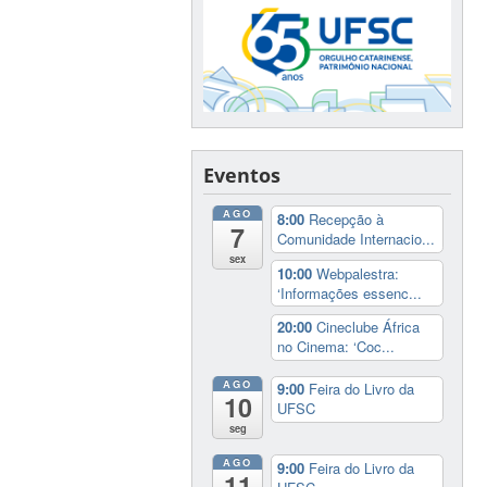
Eventos
AGO
8:00
Recepção à
7
Comunidade Internacio...
sex
10:00
Webpalestra:
‘Informações essenc...
20:00
Cineclube África
no Cinema: ‘Coc...
AGO
9:00
Feira do Livro da
10
UFSC
seg
AGO
9:00
Feira do Livro da
11